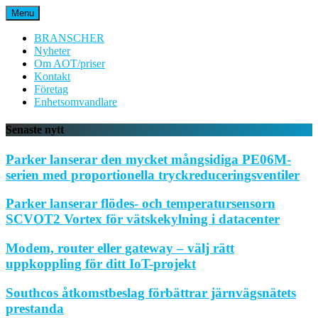
Hoppa
Menu
till
innehåll
BRANSCHER
Nyheter
Om AOT/priser
Kontakt
Företag
Enhetsomvandlare
Senaste nytt
Parker lanserar den mycket mångsidiga PE06M-
serien med proportionella tryckreduceringsventiler
Parker lanserar flödes- och temperatursensorn
SCVOT2 Vortex för vätskekylning i datacenter
Modem, router eller gateway – välj rätt
uppkoppling för ditt IoT-projekt
Southcos åtkomstbeslag förbättrar järnvägsnätets
prestanda