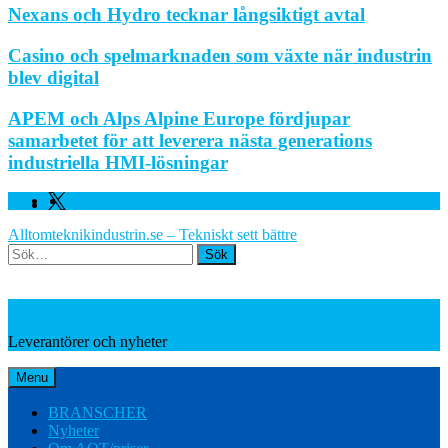
Nexans och Hydro tecknar långsiktigt avtal
Casino och spelmarknaden som växte när industrin
blev digital
APEM och Alps Alpine Europe fördjupar
samarbetet för att leverera nästa generations
industriella HMI-lösningar
Facebook
Linkedin
Twitter
Alltomteknikindustrin.se – Tekniskt sett bättre
Search
Leverantörer och nyheter
Leverantörer och nyheter
Menu
BRANSCHER
Nyheter