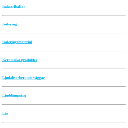
Industrihallar
Isolering
Isoleringsmaterial
Keramiska produkter
Ljudabsorberande väggar
Ljuddämpning
Lås