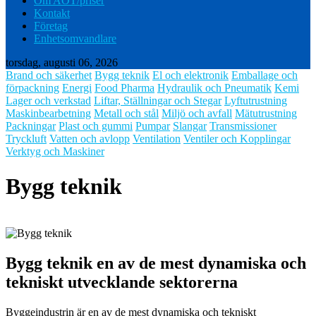
Om AOT/priser
Kontakt
Företag
Enhetsomvandlare
torsdag, augusti 06, 2026
Brand och säkerhet
Bygg teknik
El och elektronik
Emballage och
förpackning
Energi
Food Pharma
Hydraulik och Pneumatik
Kemi
Lager och verkstad
Liftar, Ställningar och Stegar
Lyftutrustning
Maskinbearbetning
Metall och stål
Miljö och avfall
Mätutrustning
Packningar
Plast och gummi
Pumpar
Slangar
Transmissioner
Tryckluft
Vatten och avlopp
Ventilation
Ventiler och Kopplingar
Verktyg och Maskiner
Bygg teknik
Bygg teknik en av de mest dynamiska och
tekniskt utvecklande sektorerna
Byggeindustrin är en av de mest dynamiska och tekniskt