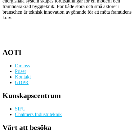
energisnåla system skapas förutsättningar för en modern och
framtidssäkrad byggteknik. För både stora och små aktörer i
branschen är teknisk innovation avgörande för att möta framtidens
krav.
AOTI
Om oss
Priser
Kontakt
GDPR
Kunskapscentrum
SIFU
Chalmers Industriteknik
Värt att besöka