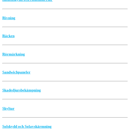
Rivning
Räcken
Rörmärkning
Sandwichpaneler
Skadedjursbekämpning
Skyltar
Solskydd och Solavskärmning