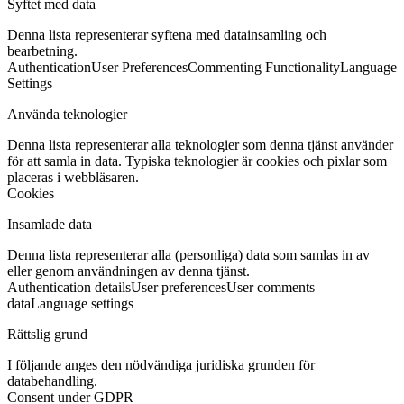
Syftet med data
Denna lista representerar syftena med datainsamling och
bearbetning.
Authentication
User Preferences
Commenting Functionality
Language
Settings
Använda teknologier
Denna lista representerar alla teknologier som denna tjänst använder
för att samla in data. Typiska teknologier är cookies och pixlar som
placeras i webbläsaren.
Cookies
Insamlade data
Denna lista representerar alla (personliga) data som samlas in av
eller genom användningen av denna tjänst.
Authentication details
User preferences
User comments
data
Language settings
Rättslig grund
I följande anges den nödvändiga juridiska grunden för
databehandling.
Consent under GDPR