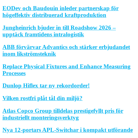
EODev och Baudouin inleder partnerskap för
högeffektiv distribuerad kraftproduktion
Jungheinrich bjuder in till Roadshow 2026 –
upptäck framtidens intralogistik
ABB förvärvar Advantics och stärker erbjudandet
inom likströmsteknik
Replace Physical Fixtures and Enhance Measuring
Processes
Dunlop Hiflex tar ny rekordorder!
Vilken rostfri plåt tål din miljö?
Atlas Copco Group tilldelas prestigefyllt pris för
industriellt monteringsverktyg
Nya 12-portars APL-Switchar i kompakt utförande