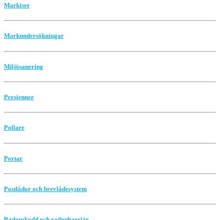
Markiser
Markundersökningar
Miljösanering
Persienner
Pollare
Portar
Postlådor och brevlådesystem
Radonskydd och radonbarriär