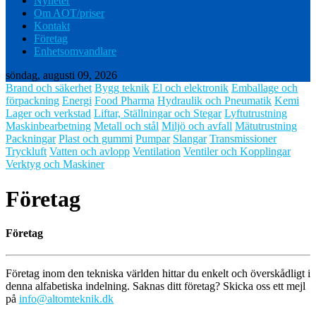
Nyheter
Om AOT/priser
Kontakt
Företag
Enhetsomvandlare
söndag, augusti 09, 2026
Brand och säkerhet
Bygg teknik
El och elektronik
Emballage och
förpackning
Energi
Food Pharma
Hydraulik och Pneumatik
Kemi
Lager och verkstad
Liftar, Ställningar och Stegar
Lyftutrustning
Maskinbearbetning
Metall och stål
Miljö och avfall
Mätutrustning
Packningar
Plast och gummi
Pumpar
Slangar
Transmissioner
Tryckluft
Vatten och avlopp
Ventilation
Ventiler och Kopplingar
Verktyg och Maskiner
Företag
Företag
Företag inom den tekniska världen hittar du enkelt och överskådligt i
denna alfabetiska indelning. Saknas ditt företag? Skicka oss ett mejl
på
info@altomteknik.dk