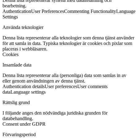
Denna lista representerar syftena med datainsamling och
bearbetning.
Authentication
User Preferences
Commenting Functionality
Language
Settings
Använda teknologier
Denna lista representerar alla teknologier som denna tjänst använder
för att samla in data. Typiska teknologier är cookies och pixlar som
placeras i webbläsaren.
Cookies
Insamlade data
Denna lista representerar alla (personliga) data som samlas in av
eller genom användningen av denna tjänst.
Authentication details
User preferences
User comments
data
Language settings
Rättslig grund
I följande anges den nödvändiga juridiska grunden för
databehandling.
Consent under GDPR
Förvaringsperiod