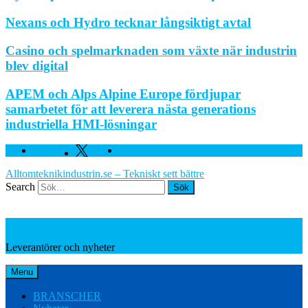
Nexans och Hydro tecknar långsiktigt avtal
Casino och spelmarknaden som växte när industrin
blev digital
APEM och Alps Alpine Europe fördjupar
samarbetet för att leverera nästa generations
industriella HMI-lösningar
Facebook
Twitter
Linkedin
Alltomteknikindustrin.se – Tekniskt sett bättre
Search
Leverantörer och nyheter
Leverantörer och nyheter
Menu
BRANSCHER