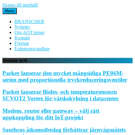
Hoppa till innehåll
Menu
BRANSCHER
Nyheter
Om AOT/priser
Kontakt
Företag
Enhetsomvandlare
Senaste nytt
Parker lanserar den mycket mångsidiga PE06M-
serien med proportionella tryckreduceringsventiler
Parker lanserar flödes- och temperatursensorn
SCVOT2 Vortex för vätskekylning i datacenter
Modem, router eller gateway – välj rätt
uppkoppling för ditt IoT-projekt
Southcos åtkomstbeslag förbättrar järnvägsnätets