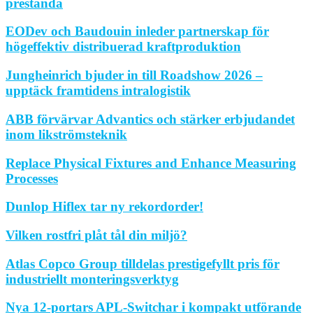
prestanda
EODev och Baudouin inleder partnerskap för
högeffektiv distribuerad kraftproduktion
Jungheinrich bjuder in till Roadshow 2026 –
upptäck framtidens intralogistik
ABB förvärvar Advantics och stärker erbjudandet
inom likströmsteknik
Replace Physical Fixtures and Enhance Measuring
Processes
Dunlop Hiflex tar ny rekordorder!
Vilken rostfri plåt tål din miljö?
Atlas Copco Group tilldelas prestigefyllt pris för
industriellt monteringsverktyg
Nya 12-portars APL-Switchar i kompakt utförande