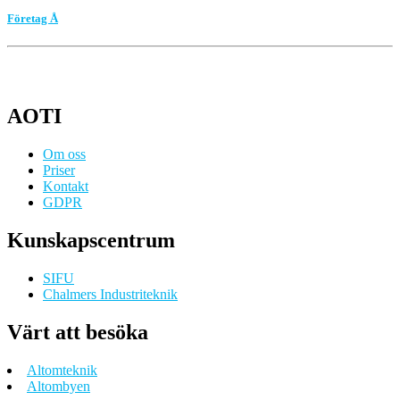
Företag Å
AOTI
Om oss
Priser
Kontakt
GDPR
Kunskapscentrum
SIFU
Chalmers Industriteknik
Värt att besöka
Altomteknik
Altombyen