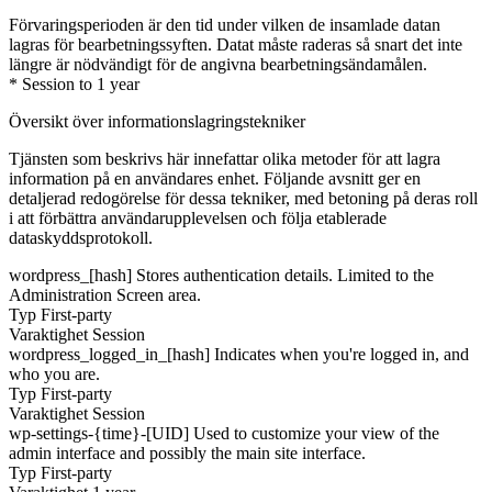
Förvaringsperioden är den tid under vilken de insamlade datan
lagras för bearbetningssyften. Datat måste raderas så snart det inte
längre är nödvändigt för de angivna bearbetningsändamålen.
* Session to 1 year
Översikt över informationslagringstekniker
Tjänsten som beskrivs här innefattar olika metoder för att lagra
information på en användares enhet. Följande avsnitt ger en
detaljerad redogörelse för dessa tekniker, med betoning på deras roll
i att förbättra användarupplevelsen och följa etablerade
dataskyddsprotokoll.
wordpress_[hash]
Stores authentication details. Limited to the
Administration Screen area.
Typ
First-party
Varaktighet
Session
wordpress_logged_in_[hash]
Indicates when you're logged in, and
who you are.
Typ
First-party
Varaktighet
Session
wp-settings-{time}-[UID]
Used to customize your view of the
admin interface and possibly the main site interface.
Typ
First-party