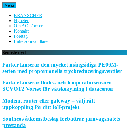
Hoppa
Menu
till
innehåll
BRANSCHER
Nyheter
Om AOT/priser
Kontakt
Företag
Enhetsomvandlare
Senaste nytt
Parker lanserar den mycket mångsidiga PE06M-
serien med proportionella tryckreduceringsventiler
Parker lanserar flödes- och temperatursensorn
SCVOT2 Vortex för vätskekylning i datacenter
Modem, router eller gateway – välj rätt
uppkoppling för ditt IoT-projekt
Southcos åtkomstbeslag förbättrar järnvägsnätets
prestanda