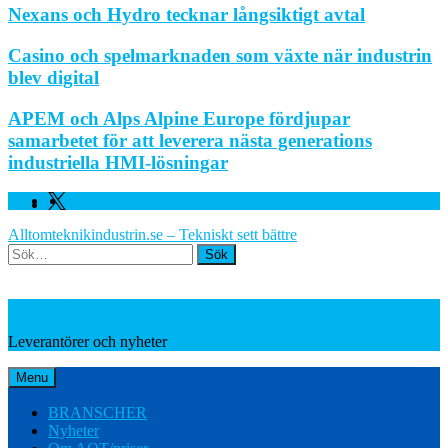
Nexans och Hydro tecknar långsiktigt avtal
Casino och spelmarknaden som växte när industrin
blev digital
APEM och Alps Alpine Europe fördjupar
samarbetet för att leverera nästa generations
industriella HMI-lösningar
Facebook
Linkedin
Twitter
Alltomteknikindustrin.se – Tekniskt sett bättre
Search
Leverantörer och nyheter
Leverantörer och nyheter
Menu
BRANSCHER
Nyheter