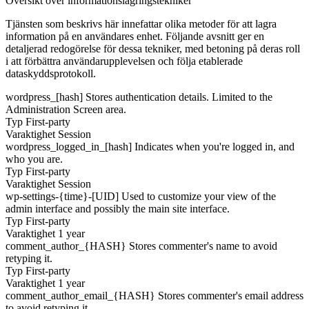
Översikt över informationslagringstekniker
Tjänsten som beskrivs här innefattar olika metoder för att lagra
information på en användares enhet. Följande avsnitt ger en
detaljerad redogörelse för dessa tekniker, med betoning på deras roll
i att förbättra användarupplevelsen och följa etablerade
dataskyddsprotokoll.
wordpress_[hash]
Stores authentication details. Limited to the
Administration Screen area.
Typ
First-party
Varaktighet
Session
wordpress_logged_in_[hash]
Indicates when you're logged in, and
who you are.
Typ
First-party
Varaktighet
Session
wp-settings-{time}-[UID]
Used to customize your view of the
admin interface and possibly the main site interface.
Typ
First-party
Varaktighet
1 year
comment_author_{HASH}
Stores commenter's name to avoid
retyping it.
Typ
First-party
Varaktighet
1 year
comment_author_email_{HASH}
Stores commenter's email address
to avoid retyping it.