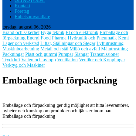
Om AOT/priser
Kontakt
Företag
Enhetsomvandlare
torsdag, augusti 06, 2026
Brand och säkerhet
Bygg teknik
El och elektronik
Emballage och
förpackning
Energi
Food Pharma
Hydraulik och Pneumatik
Kemi
Lager och verkstad
Liftar, Ställningar och Stegar
Lyftutrustning
Maskinbearbetning
Metall och stål
Miljö och avfall
Mätutrustning
Packningar
Plast och gummi
Pumpar
Slangar
Transmissioner
Tryckluft
Vatten och avlopp
Ventilation
Ventiler och Kopplingar
Verktyg och Maskiner
Emballage och förpackning
Emballage och förpackning ger dig möjlighet att hitta leverantörer,
nyheter och kunskap om produkter och tjänster inom bara
Emballage och förpackning