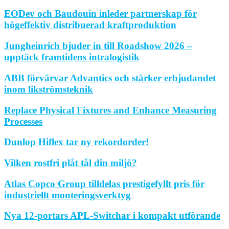
EODev och Baudouin inleder partnerskap för
högeffektiv distribuerad kraftproduktion
Jungheinrich bjuder in till Roadshow 2026 –
upptäck framtidens intralogistik
ABB förvärvar Advantics och stärker erbjudandet
inom likströmsteknik
Replace Physical Fixtures and Enhance Measuring
Processes
Dunlop Hiflex tar ny rekordorder!
Vilken rostfri plåt tål din miljö?
Atlas Copco Group tilldelas prestigefyllt pris för
industriellt monteringsverktyg
Nya 12-portars APL-Switchar i kompakt utförande