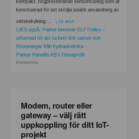
kompakt, högpresterande sensorlösning som är
konstruerad för att stödja snabb användning av
vätskekylning …
LÄS MER
LÆS også: Parker lanserar GLFTrolley –
utformad för att ta bort fritt vatten och
föroreningar från hydraulvätska
Parker Hannifin AB's Firmaprofil
om
Kommentar
Parker
lanserar
flödes-
och
temperatursensorn
Modem, router eller
SCVOT2
gateway – välj rätt
Vortex
för
uppkoppling för ditt IoT-
vätskekylning
projekt
i