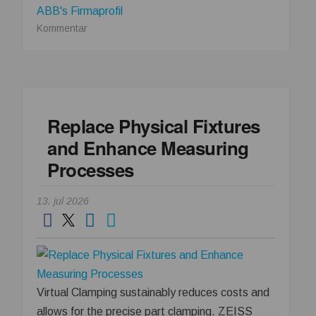
ABB's Firmaprofil
om
Kommentar
ABB
förvärvar
Advantics
och
stärker
Replace Physical Fixtures
erbjudandet
and Enhance Measuring
inom
likströmsteknik
Processes
13. jul 2026
Virtual Clamping sustainably reduces costs and
allows for the precise part clamping. ZEISS