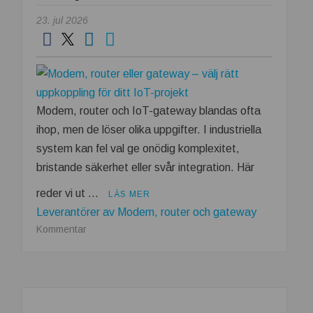
datacenter
23. jul 2026
Modem, router och IoT-gateway blandas ofta
ihop, men de löser olika uppgifter. I industriella
system kan fel val ge onödig komplexitet,
bristande säkerhet eller svår integration. Här
reder vi ut …
LÄS MER
Leverantörer av Modem, router och gateway
om
Kommentar
Modem,
router
eller
gateway
–