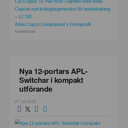
LÆS også: IS Plåt först i världen med Atlas
Copcos nya kvävgasgenerator för laserskärning
– LC N2
Atlas Copco Compressor's Firmaprofil
om
Kommentar
Atlas
Copco
Group
tilldelas
prestigefyllt
Nya 12-portars APL-
pris
Switchar i kompakt
för
industriellt
utförande
monteringsverktyg
07. jul 2026