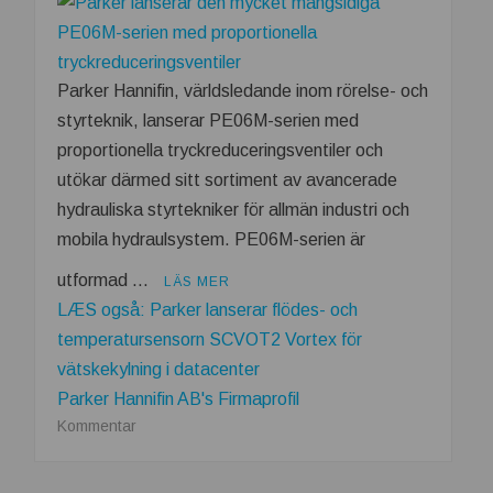
Parker Hannifin, världsledande inom rörelse- och
styrteknik, lanserar PE06M-serien med
proportionella tryckreduceringsventiler och
utökar därmed sitt sortiment av avancerade
hydrauliska styrtekniker för allmän industri och
mobila hydraulsystem. PE06M-serien är
utformad …
LÄS MER
LÆS også: Parker lanserar flödes- och
temperatursensorn SCVOT2 Vortex för
vätskekylning i datacenter
Parker Hannifin AB's Firmaprofil
om
Kommentar
Parker
lanserar