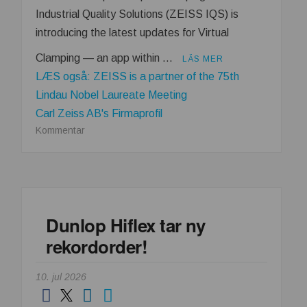
Industrial Quality Solutions (ZEISS IQS) is
introducing the latest updates for Virtual
Clamping — an app within …
LÄS MER
LÆS også: ZEISS is a partner of the 75th
Lindau Nobel Laureate Meeting
Carl Zeiss AB's Firmaprofil
om
Kommentar
Replace
Physical
Fixtures
and
Enhance
Dunlop Hiflex tar ny
Measuring
rekordorder!
Processes
10. jul 2026