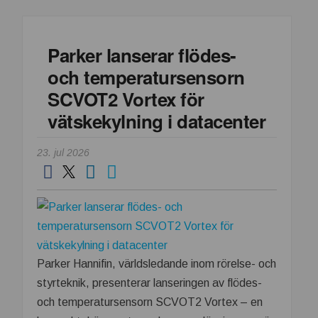
den
mycket
mångsidiga
Parker lanserar flödes-
PE06M-
och temperatursensorn
serien
med
SCVOT2 Vortex för
proportionella
vätskekylning i datacenter
tryckreduceringsventiler
23. jul 2026
Parker Hannifin, världsledande inom rörelse- och
styrteknik, presenterar lanseringen av flödes-
och temperatursensorn SCVOT2 Vortex – en