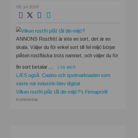
08. jul 2026
ANNONS Rostfritt är inte en sort, det är en
skala. Väljer du för enkel sort till fel miljö börjar
plåten rostfläcka trots namnet, och väljer du för
fin sort betalar …
LÄS MER
LÆS også: Casino och spelmarknaden som
växte när industrin blev digital
Vilken rostfri plåt tål din miljö?'s Firmaprofil
om
Kommentar
Vilken
rostfri
plåt
tål
din