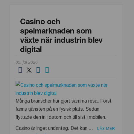
tecknar
långsiktigt
Casino och
avtal
spelmarknaden som
växte när industrin blev
digital
05. jul 2026
Många branscher har gjort samma resa. Först
fanns tjänsten på en fysisk plats. Sedan
flyttade den in i datorn och till sist i mobilen.
Casino är inget undantag. Det kan …
LÄS MER