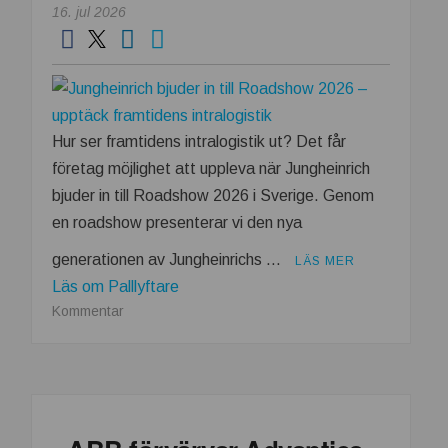
16. jul 2026
Hur ser framtidens intralogistik ut? Det får
företag möjlighet att uppleva när Jungheinrich
bjuder in till Roadshow 2026 i Sverige. Genom
en roadshow presenterar vi den nya
generationen av Jungheinrichs …
LÄS MER
Läs om Palllyftare
om
Kommentar
Jungheinrich
bjuder
in
till
Roadshow