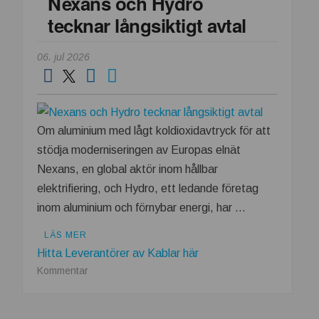
Nexans och Hydro
i
tecknar långsiktigt avtal
kompakt
utförande
06. jul 2026
Om aluminium med lågt koldioxidavtryck för att
stödja moderniseringen av Europas elnät
Nexans, en global aktör inom hållbar
elektrifiering, och Hydro, ett ledande företag
inom aluminium och förnybar energi, har …
LÄS MER
Hitta Leverantörer av Kablar här
om
Kommentar
Nexans
och
Hydro