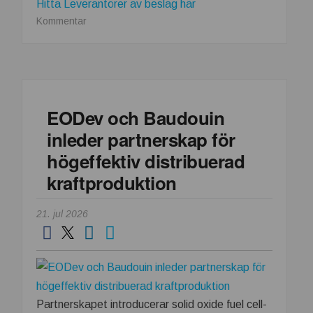
Hitta Leverantörer av beslag här
om
Kommentar
Southcos
åtkomstbeslag
förbättrar
järnvägsnätets
prestanda
EODev och Baudouin
inleder partnerskap för
högeffektiv distribuerad
kraftproduktion
21. jul 2026
Partnerskapet introducerar solid oxide fuel cell-