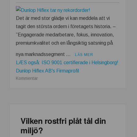
Det är med stor glädje vi kan meddela att vi
tagit den största ordern i företagets historia. –
”Engagerade medarbetare, fokus, innovation,
premiumkvalitet och en långsiktig satsning på
nya marknadssegment …
LÄS MER
LÆS også: ISO 9001 certifierade i Helsingborg!
Dunlop Hiflex AB's Firmaprofil
om
Kommentar
Dunlop
Hiflex
tar
ny
rekordorder!
Vilken rostfri plåt tål din
miljö?