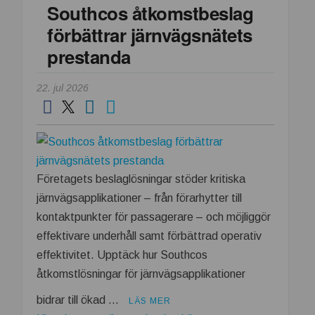
Southcos åtkomstbeslag
välj
förbättrar järnvägsnätets
rätt
uppkoppling
prestanda
för
ditt
22. jul 2026
IoT-
projekt
Företagets beslaglösningar stöder kritiska
järnvägsapplikationer – från förarhytter till
kontaktpunkter för passagerare – och möjliggör
effektivare underhåll samt förbättrad operativ
effektivitet. Upptäck hur Southcos
åtkomstlösningar för järnvägsapplikationer
bidrar till ökad …
LÄS MER