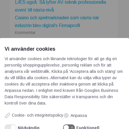
LÆS også: Så lyfter AV-teknik professionella
event till nästa nivå
Casino och spelmarknaden som växte när
industrin blev digital's Firmaprofil
om
Kommentar
Casino
och
Vi använder cookies
spelmarknaden
som
Vi använder cookies och liknande teknologier för att ge dig en
personlig shoppingupplevelse, personlig reklam och för att
växte
APEM och Alps Alpine
analysera vår webbtrafik. Klicka på 'Acceptera alla och stäng' om
när
du vill tillåta alla cookies. Alternativt kan du välja vilka typer av
Europe fördjupar
industrin
cookies du vill acceptera eller inaktivera genom att klicka på
blev
samarbetet för att leverera
Anpassa nedan. I enlighet med kraven från
Googles Business
digital
nästa generations
Data Responsibility Site
säkerställer vi transparens och din
kontroll över dina data.
industriella HMI-lösningar
Cookie- och integritetspolicy
Anpassa
03. jul 2026
Nödvändig
Funktionell