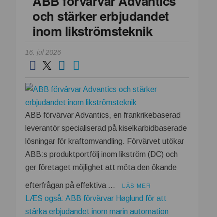
ABB förvärvar Advantics
2026
och stärker erbjudandet
–
upptäck
inom likströmsteknik
framtidens
intralogistik
16. jul 2026
ABB förvärvar Advantics, en frankrikebaserad
leverantör specialiserad på kiselkarbidbaserade
lösningar för kraftomvandling. Förvärvet utökar
ABB:s produktportfölj inom likström (DC) och
ger företaget möjlighet att möta den ökande
efterfrågan på effektiva …
LÄS MER
LÆS også: ABB förvärvar Høglund för att
stärka erbjudandet inom marin automation