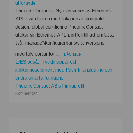
Phoenix Contact – Nya versioner av Ethernet-
APL-switchar nu med tolv portar: kompakt
design, global certifiering Phoenix Contact
utökar sin Ethernet-APL-portfölj till att omfatta
två ”manage”/konfigurerbar switchversioner
med tolv portar för …
LÄS MER
LÆS også: Tryckknappar och
indikeringselement med Push-In anslutning och
andra smarta funktioner
Phoenix Contact AB's Firmaprofil
om
Kommentar
Nya
12-
portars
APL-
Switchar