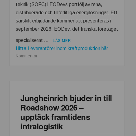
teknik (SOFC) i EODevs portfölj av rena,
distribuerade och tillförlitliga energilösningar. Ett
särskilt erbjudande kommer att presenteras i
september 2026. EODev, det franska företaget
specialiserat …
LÄS MER
Hitta Leverantörer inom kraftproduktion här
om
Kommentar
EODev
och
Baudouin
inleder
partnerskap
Jungheinrich bjuder in till
för
Roadshow 2026 –
högeffektiv
distribuerad
upptäck framtidens
kraftproduktion
intralogistik