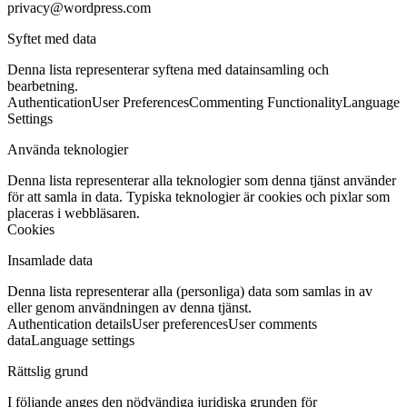
privacy@wordpress.com
Syftet med data
Denna lista representerar syftena med datainsamling och
bearbetning.
Authentication
User Preferences
Commenting Functionality
Language
Settings
Använda teknologier
Denna lista representerar alla teknologier som denna tjänst använder
för att samla in data. Typiska teknologier är cookies och pixlar som
placeras i webbläsaren.
Cookies
Insamlade data
Denna lista representerar alla (personliga) data som samlas in av
eller genom användningen av denna tjänst.
Authentication details
User preferences
User comments
data
Language settings
Rättslig grund
I följande anges den nödvändiga juridiska grunden för