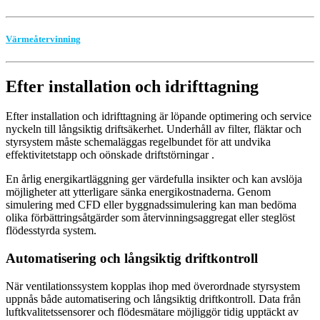
Värmeåtervinning
Efter installation och idrifttagning
Efter installation och idrifttagning är löpande optimering och service
nyckeln till långsiktig driftsäkerhet. Underhåll av filter, fläktar och
styrsystem måste schemaläggas regelbundet för att undvika
effektivitetstapp och oönskade driftstörningar
.
En årlig energikartläggning ger värdefulla insikter och kan avslöja
möjligheter att ytterligare sänka energikostnaderna. Genom
simulering med CFD eller byggnadssimulering kan man bedöma
olika förbättringsåtgärder som återvinningsaggregat eller steglöst
flödesstyrda system.
Automatisering och långsiktig driftkontroll
När ventilationssystem kopplas ihop med överordnade styrsystem
uppnås både automatisering och långsiktig driftkontroll. Data från
luftkvalitetssensorer och flödesmätare möjliggör tidig upptäckt av