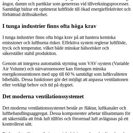
ångor, damm och partiklar som genereras vid tillverkningsprocesser.
Samtidigt bidrar ett optimerat luftflöde till ökad energieffektivitet och
förbättrad driftssäkerhet.
I tunga industrier finns ofta höga krav
I tunga industrier finns ofta höga krav på att hantera kemiska
emissioner och luftburna risker. Effektiva system reglerar luftflöde,
tryck och temperatur, vilket både minskar hälsorisker och
säkerställer stabil produktion.
Genom att integrera automatisk styrning som VAV‑system (Variable
Air Volume) och närvarosensorer kan företagen minska
energikonsumtionen med upp till 60 % samtidigt som luftkvaliteten
bibehålls. Dessa funktioner gör det möjligt att anpassa ventilationen
efter verkligt behov och tid på dygnet.
Det moderna ventilationssystemet
Det moderna ventilationssystemet består av fläktar, luftkanaler och
luftbehandlingsaggregat. Dessa komponenter arbetar tillsammans för
att säkerställa att frisk luft tillförs och förorenad luft avlägsnas på ett
kontrollerat sätt.