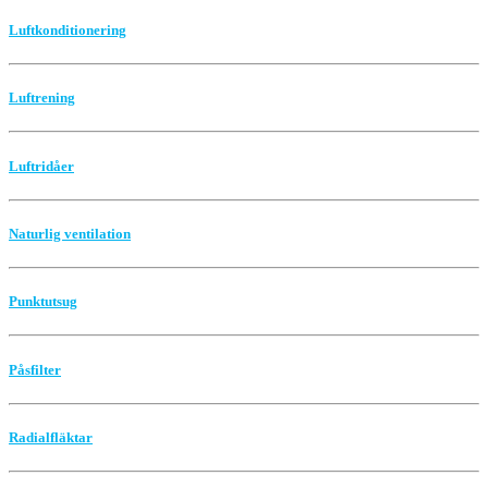
Luftkonditionering
Luftrening
Luftridåer
Naturlig ventilation
Punktutsug
Påsfilter
Radialfläktar