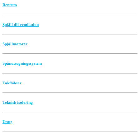
Renrum
Spjäll till ventilation
Spjällmotorer
Spånutsugningssystem
Takfläktar
Teknisk isolering
Utsug