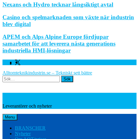
Nexans och Hydro tecknar långsiktigt avtal
Casino och spelmarknaden som växte när industrin
blev digital
APEM och Alps Alpine Europe fördjupar
samarbetet för att leverera nästa generations
industriella HMI-lösningar
Facebook
Linkedin
Twitter
Alltomteknikindustrin.se – Tekniskt sett bättre
Search
Leverantörer och nyheter
Leverantörer och nyheter
Menu
BRANSCHER
Nyheter