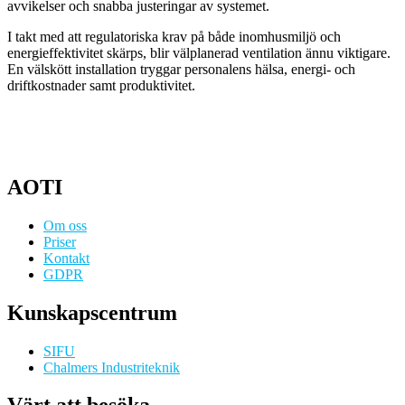
avvikelser och snabba justeringar av systemet.
I takt med att regulatoriska krav på både inomhusmiljö och
energieffektivitet skärps, blir välplanerad ventilation ännu viktigare.
En välskött installation tryggar personalens hälsa, energi- och
driftkostnader samt produktivitet.
AOTI
Om oss
Priser
Kontakt
GDPR
Kunskapscentrum
SIFU
Chalmers Industriteknik