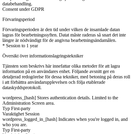
databehandling.
Consent under GDPR
Förvaringsperiod
Förvaringsperioden är den tid under vilken de insamlade datan
lagras för bearbetningssyften. Datat måste raderas så snart det inte
längre är nödvändigt för de angivna bearbetningsändamålen.
* Session to 1 year
Översikt över informationslagringstekniker
Tjänsten som beskrivs här innefattar olika metoder för att lagra
information på en användares enhet. Följande avsnitt ger en
detaljerad redogörelse för dessa tekniker, med betoning på deras roll
i att förbättra användarupplevelsen och följa etablerade
dataskyddsprotokoll.
wordpress_[hash]
Stores authentication details. Limited to the
Administration Screen area.
Typ
First-party
Varaktighet
Session
wordpress_logged_in_[hash]
Indicates when you're logged in, and
who you are.
Typ
First-party