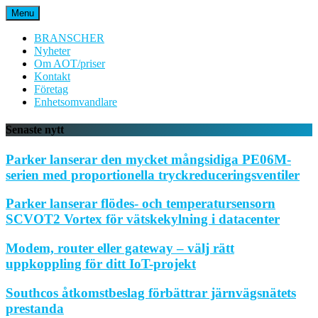
Hoppa
Menu
till
innehåll
BRANSCHER
Nyheter
Om AOT/priser
Kontakt
Företag
Enhetsomvandlare
Senaste nytt
Parker lanserar den mycket mångsidiga PE06M-
serien med proportionella tryckreduceringsventiler
Parker lanserar flödes- och temperatursensorn
SCVOT2 Vortex för vätskekylning i datacenter
Modem, router eller gateway – välj rätt
uppkoppling för ditt IoT-projekt
Southcos åtkomstbeslag förbättrar järnvägsnätets
prestanda