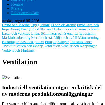
Om AOT/priser
Kontakt
Företag
Enhetsomvandlare
torsdag, augusti 06, 2026
Brand och säkerhet
Bygg teknik
El och elektronik
Emballage och
förpackning
Energi
Food Pharma
Hydraulik och Pneumatik
Kemi
Lager och verkstad
Liftar, Ställningar och Stegar
Lyftutrustning
Maskinbearbetning
Metall och stål
Miljö och avfall
Mätutrustning
Packningar
Plast och gummi
Pumpar
Slangar
Transmissioner
Tryckluft
Vatten och avlopp
Ventilation
Ventiler och Kopplingar
Verktyg och Maskiner
Ventilation
Industriell ventilation utgör en kritisk del
av moderna produktionsanläggningar
Den skapar en hälsosam arbetsmiljö genom att aktivt ta bort skadliga