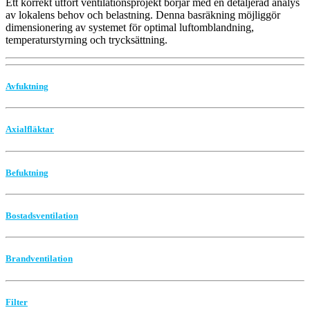
Ett korrekt utfört ventilationsprojekt börjar med en detaljerad analys
av lokalens behov och belastning. Denna basräkning möjliggör
dimensionering av systemet för optimal luftomblandning,
temperaturstyrning och trycksättning.
Avfuktning
Axialfläktar
Befuktning
Bostadsventilation
Brandventilation
Filter