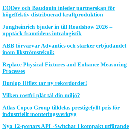
EODev och Baudouin inleder partnerskap för
högeffektiv distribuerad kraftproduktion
Jungheinrich bjuder in till Roadshow 2026 –
upptäck framtidens intralogistik
ABB förvärvar Advantics och stärker erbjudandet
inom likströmsteknik
Replace Physical Fixtures and Enhance Measuring
Processes
Dunlop Hiflex tar ny rekordorder!
Vilken rostfri plåt tål din miljö?
Atlas Copco Group tilldelas prestigefyllt pris för
industriellt monteringsverktyg
Nya 12-portars APL-Switchar i kompakt utförande