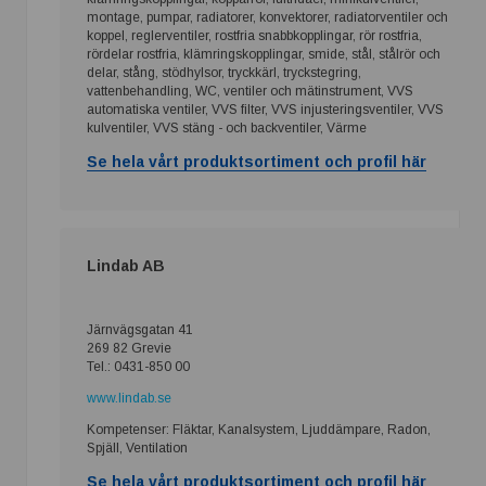
montage, pumpar, radiatorer, konvektorer, radiatorventiler och
koppel, reglerventiler, rostfria snabbkopplingar, rör rostfria,
rördelar rostfria, klämringskopplingar, smide, stål, stålrör och
delar, stång, stödhylsor, tryckkärl, tryckstegring,
vattenbehandling, WC, ventiler och mätinstrument, VVS
automatiska ventiler, VVS filter, VVS injusteringsventiler, VVS
kulventiler, VVS stäng - och backventiler, Värme
Se hela vårt produktsortiment och profil här
Lindab AB
Järnvägsgatan 41
269 82 Grevie
Tel.: 0431-850 00
www.lindab.se
Kompetenser: Fläktar, Kanalsystem, Ljuddämpare, Radon,
Spjäll, Ventilation
Se hela vårt produktsortiment och profil här