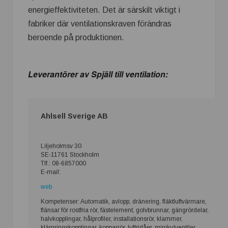
energieffektiviteten. Det är särskilt viktigt i
fabriker där ventilationskraven förändras
beroende på produktionen.
Leverantörer av Spjäll till ventilation:
Ahlsell Sverige AB
Liljeholmsv 30
SE-11761 Stockholm
Tlf.: 08-6857000
E-mail:
web
Kompetenser: Automatik, avlopp, dränering, fläktluftvärmare,
flänsar för rostfria rör, fästelement, golvbrunnar, gängrördelar,
halvkopplingar, hålprofiler, installationsrör, klammer,
klämringskopplingar, kopparrör, luftridåer, minikulventiler,