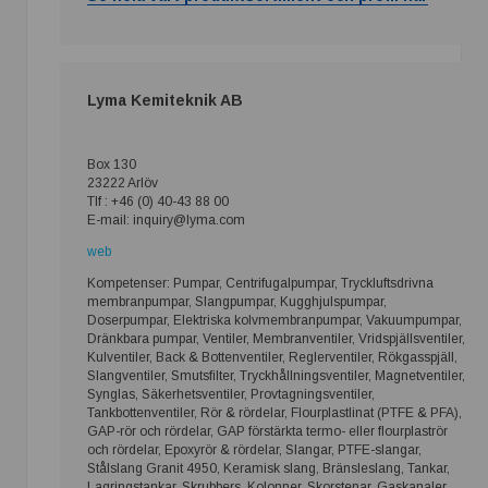
Lyma Kemiteknik AB
Box 130
23222 Arlöv
Tlf : +46 (0) 40-43 88 00
E-mail: inquiry@lyma.com
web
Kompetenser: Pumpar, Centrifugalpumpar, Tryckluftsdrivna
membranpumpar, Slangpumpar, Kugghjulspumpar,
Doserpumpar, Elektriska kolvmembranpumpar, Vakuumpumpar,
Dränkbara pumpar, Ventiler, Membranventiler, Vridspjällsventiler,
Kulventiler, Back & Bottenventiler, Reglerventiler, Rökgasspjäll,
Slangventiler, Smutsfilter, Tryckhållningsventiler, Magnetventiler,
Synglas, Säkerhetsventiler, Provtagningsventiler,
Tankbottenventiler, Rör & rördelar, Flourplastlinat (PTFE & PFA),
GAP-rör och rördelar, GAP förstärkta termo- eller flourplaströr
och rördelar, Epoxyrör & rördelar, Slangar, PTFE-slangar,
Stålslang Granit 4950, Keramisk slang, Bränsleslang, Tankar,
Lagringstankar, Skrubbers, Kolonner, Skorstenar, Gaskanaler,