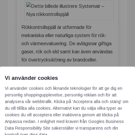
Rökkontrollspjäll är utformade för
mekaniska eller naturliga system för rök-
och värmeevakuering. De avlägsnar giftiga
gaser, rök och eld samt kan även användas
för övertrycksättning av brandceller.
Våra nya tillskott av rökkontrollspjäll
Vi använder cookies
är:
Vi använder cookies och liknande teknologier för att ge dig en
S-RA1
personlig shoppingupplevelse, personlig reklam och för att
analysera vår webbtrafik. Klicka på 'Acceptera alla och stäng' om
AA – automatisk aktivering för Single
du vill tillåta alla cookies. Alternativt kan du välja vilka typer av
Compartment.
cookies du vill acceptera eller inaktivera genom att klicka på
Anpassa nedan. I enlighet med kraven från
Googles Business
Lågt tryckfall över spjällblad.
Data Responsibility Site
säkerställer vi transparens och din
För montering i kanal.
kontroll över dina data.