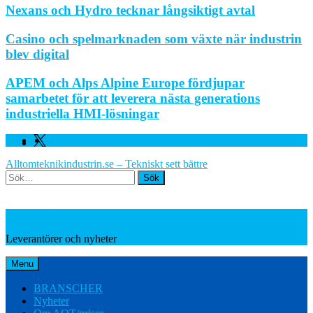
Nexans och Hydro tecknar långsiktigt avtal
Casino och spelmarknaden som växte när industrin
blev digital
APEM och Alps Alpine Europe fördjupar
samarbetet för att leverera nästa generations
industriella HMI-lösningar
Facebook
Linkedin
Twitter
Alltomteknikindustrin.se – Tekniskt sett bättre
Search
Leverantörer och nyheter
Leverantörer och nyheter
Menu
BRANSCHER
Nyheter