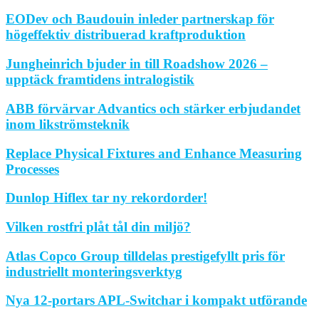
EODev och Baudouin inleder partnerskap för
högeffektiv distribuerad kraftproduktion
Jungheinrich bjuder in till Roadshow 2026 –
upptäck framtidens intralogistik
ABB förvärvar Advantics och stärker erbjudandet
inom likströmsteknik
Replace Physical Fixtures and Enhance Measuring
Processes
Dunlop Hiflex tar ny rekordorder!
Vilken rostfri plåt tål din miljö?
Atlas Copco Group tilldelas prestigefyllt pris för
industriellt monteringsverktyg
Nya 12-portars APL-Switchar i kompakt utförande