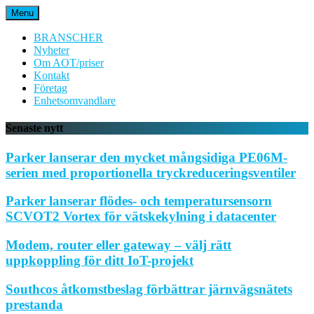
Hoppa
Menu
till
innehåll
BRANSCHER
Nyheter
Om AOT/priser
Kontakt
Företag
Enhetsomvandlare
Senaste nytt
Parker lanserar den mycket mångsidiga PE06M-
serien med proportionella tryckreduceringsventiler
Parker lanserar flödes- och temperatursensorn
SCVOT2 Vortex för vätskekylning i datacenter
Modem, router eller gateway – välj rätt
uppkoppling för ditt IoT-projekt
Southcos åtkomstbeslag förbättrar järnvägsnätets
prestanda