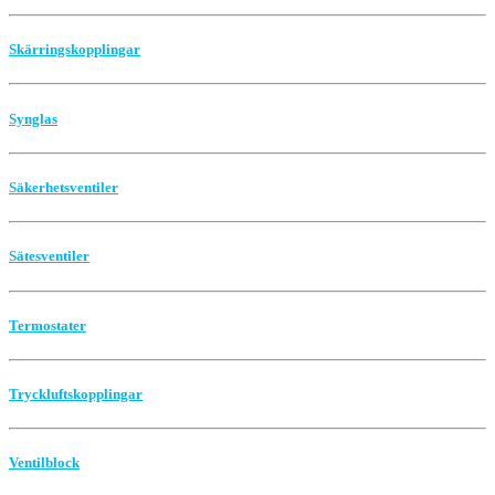
Skärringskopplingar
Synglas
Säkerhetsventiler
Sätesventiler
Termostater
Tryckluftskopplingar
Ventilblock