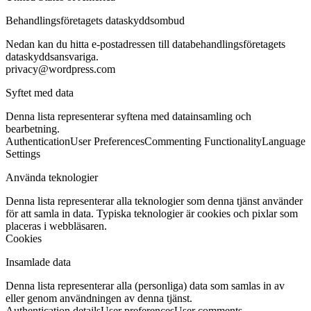
Behandlingsföretagets dataskyddsombud
Nedan kan du hitta e-postadressen till databehandlingsföretagets
dataskyddsansvariga.
privacy@wordpress.com
Syftet med data
Denna lista representerar syftena med datainsamling och
bearbetning.
Authentication
User Preferences
Commenting Functionality
Language
Settings
Använda teknologier
Denna lista representerar alla teknologier som denna tjänst använder
för att samla in data. Typiska teknologier är cookies och pixlar som
placeras i webbläsaren.
Cookies
Insamlade data
Denna lista representerar alla (personliga) data som samlas in av
eller genom användningen av denna tjänst.
Authentication details
User preferences
User comments