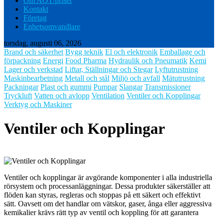
Om AOT/priser
Kontakt
Företag
Enhetsomvandlare
torsdag, augusti 06, 2026
Brand och säkerhet
Bygg teknik
El och elektronik
Emballage och
förpackning
Energi
Food Pharma
Hydraulik och Pneumatik
Kemi
Lager och verkstad
Liftar, Ställningar och Stegar
Lyftutrustning
Maskinbearbetning
Metall och stål
Miljö och avfall
Mätutrustning
Packningar
Plast och gummi
Pumpar
Slangar
Transmissioner
Tryckluft
Vatten och avlopp
Ventilation
Ventiler och Kopplingar
Verktyg och Maskiner
Ventiler och Kopplingar
Ventiler och kopplingar är avgörande komponenter i alla industriella
rörsystem och processanläggningar. Dessa produkter säkerställer att
flöden kan styras, regleras och stoppas på ett säkert och effektivt
sätt. Oavsett om det handlar om vätskor, gaser, ånga eller aggressiva
kemikalier krävs rätt typ av ventil och koppling för att garantera