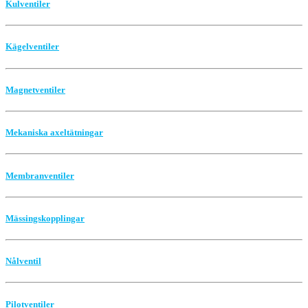
Kulventiler
Kägelventiler
Magnetventiler
Mekaniska axeltätningar
Membranventiler
Mässingskopplingar
Nålventil
Pilotventiler