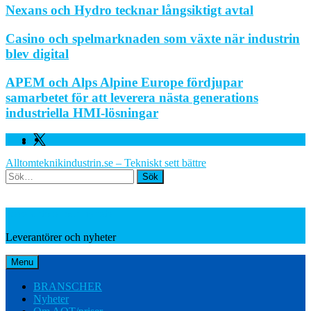
Nexans och Hydro tecknar långsiktigt avtal
Casino och spelmarknaden som växte när industrin
blev digital
APEM och Alps Alpine Europe fördjupar
samarbetet för att leverera nästa generations
industriella HMI-lösningar
Facebook
Linkedin
Twitter
Alltomteknikindustrin.se – Tekniskt sett bättre
Search
Leverantörer och nyheter
Leverantörer och nyheter
Menu
BRANSCHER
Nyheter