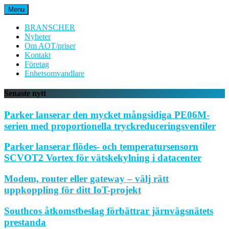
Hoppa
Menu
till
innehåll
BRANSCHER
Nyheter
Om AOT/priser
Kontakt
Företag
Enhetsomvandlare
Senaste nytt
Parker lanserar den mycket mångsidiga PE06M-
serien med proportionella tryckreduceringsventiler
Parker lanserar flödes- och temperatursensorn
SCVOT2 Vortex för vätskekylning i datacenter
Modem, router eller gateway – välj rätt
uppkoppling för ditt IoT-projekt
Southcos åtkomstbeslag förbättrar järnvägsnätets
prestanda