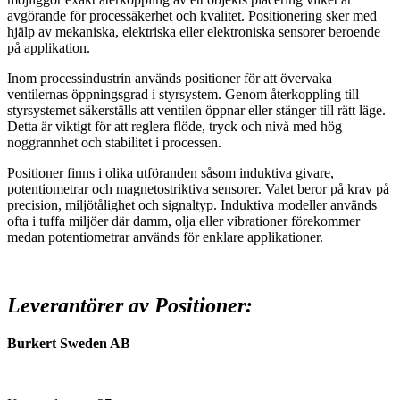
avgörande för processäkerhet och kvalitet. Positionering sker med
hjälp av mekaniska, elektriska eller elektroniska sensorer beroende
på applikation.
Inom processindustrin används positioner för att övervaka
ventilernas öppningsgrad i styrsystem. Genom återkoppling till
styrsystemet säkerställs att ventilen öppnar eller stänger till rätt läge.
Detta är viktigt för att reglera flöde, tryck och nivå med hög
noggrannhet och stabilitet i processen.
Positioner finns i olika utföranden såsom induktiva givare,
potentiometrar och magnetostriktiva sensorer. Valet beror på krav på
precision, miljötålighet och signaltyp. Induktiva modeller används
ofta i tuffa miljöer där damm, olja eller vibrationer förekommer
medan potentiometrar används för enklare applikationer.
Leverantörer av Positioner:
Burkert Sweden AB