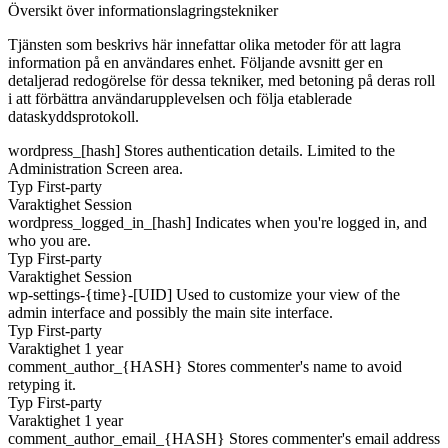
Översikt över informationslagringstekniker
Tjänsten som beskrivs här innefattar olika metoder för att lagra
information på en användares enhet. Följande avsnitt ger en
detaljerad redogörelse för dessa tekniker, med betoning på deras roll
i att förbättra användarupplevelsen och följa etablerade
dataskyddsprotokoll.
wordpress_[hash]
Stores authentication details. Limited to the
Administration Screen area.
Typ
First-party
Varaktighet
Session
wordpress_logged_in_[hash]
Indicates when you're logged in, and
who you are.
Typ
First-party
Varaktighet
Session
wp-settings-{time}-[UID]
Used to customize your view of the
admin interface and possibly the main site interface.
Typ
First-party
Varaktighet
1 year
comment_author_{HASH}
Stores commenter's name to avoid
retyping it.
Typ
First-party
Varaktighet
1 year
comment_author_email_{HASH}
Stores commenter's email address