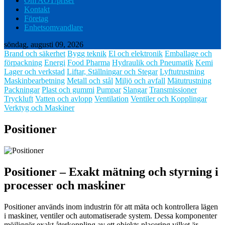
Om AOT/priser
Kontakt
Företag
Enhetsomvandlare
söndag, augusti 09, 2026
Brand och säkerhet
Bygg teknik
El och elektronik
Emballage och
förpackning
Energi
Food Pharma
Hydraulik och Pneumatik
Kemi
Lager och verkstad
Liftar, Ställningar och Stegar
Lyftutrustning
Maskinbearbetning
Metall och stål
Miljö och avfall
Mätutrustning
Packningar
Plast och gummi
Pumpar
Slangar
Transmissioner
Tryckluft
Vatten och avlopp
Ventilation
Ventiler och Kopplingar
Verktyg och Maskiner
Positioner
Positioner – Exakt mätning och styrning i
processer och maskiner
Positioner används inom industrin för att mäta och kontrollera lägen
i maskiner, ventiler och automatiserade system. Dessa komponenter
möjliggör exakt återkoppling av ett objekts placering vilket är