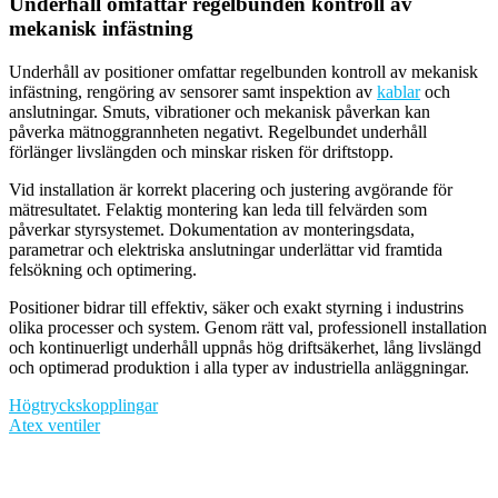
Underhåll omfattar regelbunden kontroll av
mekanisk infästning
Underhåll av positioner omfattar regelbunden kontroll av mekanisk
infästning, rengöring av sensorer samt inspektion av
kablar
och
anslutningar. Smuts, vibrationer och mekanisk påverkan kan
påverka mätnoggrannheten negativt. Regelbundet underhåll
förlänger livslängden och minskar risken för driftstopp.
Vid installation är korrekt placering och justering avgörande för
mätresultatet. Felaktig montering kan leda till felvärden som
påverkar styrsystemet. Dokumentation av monteringsdata,
parametrar och elektriska anslutningar underlättar vid framtida
felsökning och optimering.
Positioner bidrar till effektiv, säker och exakt styrning i industrins
olika processer och system. Genom rätt val, professionell installation
och kontinuerligt underhåll uppnås hög driftsäkerhet, lång livslängd
och optimerad produktion i alla typer av industriella anläggningar.
Inläggsnavigering
Högtryckskopplingar
Atex ventiler