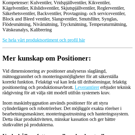
Kompetenser: Kulventiler, Vridspjällventiler, Kikventiler,
Kägelventiler, Kilslidsventiler, Skjutspjällventiler, Reglerventiler,
Säkerhetsventiler, Backventiler, Provtagning- och serviceventiler,
Block and Bleed ventiler, Slangventiler, Smutsfilter, Synglas,
Flödesmätning, Nivåmätning, Tryckmätning, Temperaturmätning,
Vätskeanalys, Kalibrering
Se hela vårt produktsortiment och profil här
Mer kunskap om Positioner:
Vid dimensionering av positioner analyseras slaglängd,
mätnoggrannhet och monteringsmöjligheter för att säkerställa
korrekt funktion. Felaktigt val kan leda till driftstörningar, felaktig
positionering och produktionsavbrott.
Leverantörer
erbjuder teknisk
rådgivning för att välja rätt modell utifrån systemets krav.
Inom maskinbyggnation används positioner för att styra
cylinderlägen och robotrörelser. Det möjliggör exakta rörelser i
bearbetningsmaskiner, monteringsutrustning och hanteringssystem.
Detta ökar produktiviteten, minskar kassation och ger bättre
slutkvalitet på produkterna.