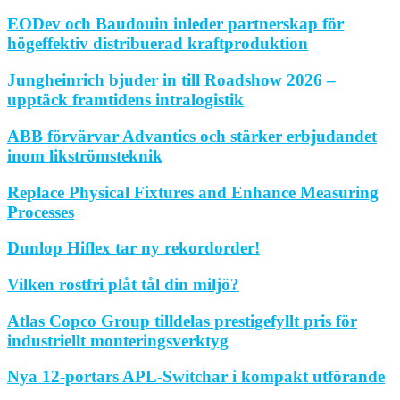
EODev och Baudouin inleder partnerskap för
högeffektiv distribuerad kraftproduktion
Jungheinrich bjuder in till Roadshow 2026 –
upptäck framtidens intralogistik
ABB förvärvar Advantics och stärker erbjudandet
inom likströmsteknik
Replace Physical Fixtures and Enhance Measuring
Processes
Dunlop Hiflex tar ny rekordorder!
Vilken rostfri plåt tål din miljö?
Atlas Copco Group tilldelas prestigefyllt pris för
industriellt monteringsverktyg
Nya 12-portars APL-Switchar i kompakt utförande