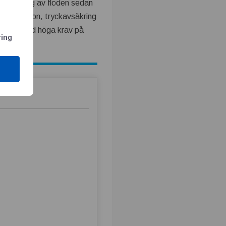
och mätning av flöden sedan
 manöverdon, tryckavsäkring
anscher med höga krav på
ring