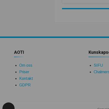
k
n
i
s
k
AOTI
Kunskaps
t
Om oss
SIFU
Priser
Chalmers
s
Kontakt
GDPR
e
t