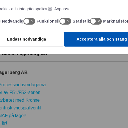
k industri med senaste teknik för avancerad kontroll, styrning 
okie- och integritetspolicy
Anpassa
dens största samlade sortiment av ventiler och instrument samt
rnkrafts-, kemi-, petrokemi- och läkemedelsindustrin. Det är br
Nödvändig
Funktionell
Statistik
Marknadsfö
tillgänglighet som på kompetens och kvalitetssystem.
Endast nödvändiga
Acceptera alla och stäng
n Gustaf Fagerberg AB
Fagerberg AB
Processindustridagarna
er av F51/F52-serien
marbetet med Krohne
trisk vridspjällventil
NAF på lager!
 år!