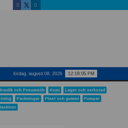
Facebook
Linkedin
Twitter
lördag, augusti 08, 2026
12:18:05 PM
draulik och Pneumatik
Kemi
Lager och verkstad
stning
Packningar
Plast och gummi
Pumpar
Maskiner