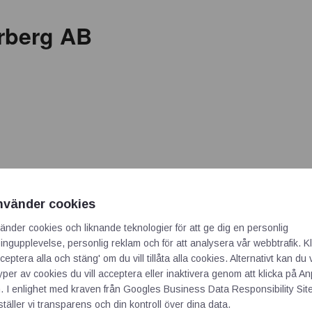
rberg AB
nvänder cookies
dspjällventiler, Kikventiler, Kägelventiler, Kilslidsventiler, Skjutsp
änder cookies och liknande teknologier för att ge dig en personlig
ler, Provtagning- och serviceventiler, Block and Bleed ventiler, S
ngupplevelse, personlig reklam och för att analysera vår webbtrafik. Kl
ceptera alla och stäng' om du vill tillåta alla cookies. Alternativt kan du 
ivåmätning, Tryckmätning, Temperaturmätning, Vätskeanalys, Ka
typer av cookies du vill acceptera eller inaktivera genom att klicka på 
r processindustrin
. I enlighet med kraven från
Googles Business Data Responsibility Sit
täller vi transparens och din kontroll över dina data.