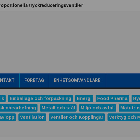
oportionella tryckreduceringsventiler
x för vätskekylning i datacenter
oT-projekt
a
tribuerad kraftproduktion
ens intralogistik
römsteknik
es
Dunlop Hiflex tar ny rekordorder!
las prestigefyllt pris för industriellt monteringsverktyg
ONTAKT
FÖRETAG
ENHETSOMVANDLARE
ns och Hydro tecknar långsiktigt avtal
tal
ik
Emballage och förpackning
Energi
Food Pharma
Hy
verera nästa generations industriella HMI-lösningar
skinbearbetning
Metall och stål
Miljö och avfall
Mätutru
avlopp
Ventilation
Ventiler och Kopplingar
Verktyg och 