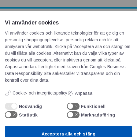
Vi använder cookies
AOTI
Vi använder cookies och liknande teknologier för att ge dig en
personlig shoppingupplevelse, personlig reklam och för att
Om oss
analysera vår webbtrafik. Klicka på 'Acceptera alla och stäng' om
Priser
du vill tillåta alla cookies. Alternativt kan du välja vilka typer av
Kontakt
cookies du vill acceptera eller inaktivera genom att klicka på
Anpassa nedan. I enlighet med kraven från
Googles Business
GDPR
Data Responsibility Site
säkerställer vi transparens och din
kontroll över dina data.
Kunskapscentrum
Cookie- och integritetspolicy
Anpassa
SIFU
Nödvändig
Funktionell
Chalmers Industriteknik
Statistik
Marknadsföring
Värt att besöka
Acceptera alla och stäng