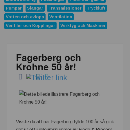
ABB förvärvar Advantics och stärker erbjudandet inom
likströmsteknik
Pumpar
Slangar
Transmissioner
Tryckluft
Vatten och avlopp
Ventilation
Replace Physical Fixtures and Enhance Measuring
Processes
Ventiler och Kopplingar
Verktyg och Maskiner
Dunlop Hiflex tar ny rekordorder!
Vilken rostfri plåt tål din miljö?
Fagerberg och
Atlas Copco Group tilldelas prestigefyllt pris för industriellt
monteringsverktyg
Krohne 50 år!
Nya 12-portars APL-Switchar i kompakt utförande
Nexans och Hydro tecknar långsiktigt avtal
Casino och spelmarknaden som växte när industrin blev
digital
APEM och Alps Alpine Europe fördjupar samarbetet för att
leverera nästa generations industriella HMI-lösningar
Visste du att när Fagerberg fyllde 100 år så gick
det ut ett jubileumsnummer av Flöde & Process,