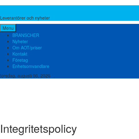
Leverantörer och nyheter
Leverantörer och nyheter
Menu
BRANSCHER
Nyheter
Om AOT/priser
Kontakt
Företag
Enhetsomvandlare
torsdag, augusti 06, 2026
Brand och säkerhet
Bygg teknik
El och elektronik
Emballage och förpackning
Energi
Food Pharma
Hydraulik och Pneumatik
Kemi
Lager och verkstad
Liftar, Ställningar och Stegar
Lyftutrustning
Maskinbearbetning
Metall och stål
Miljö och avfall
Mätutrustning
Packningar
Plast och gummi
Pumpar
Slangar
Transmissioner
Tryckluft
Vatten och avlopp
Ventilation
Ventiler och Kopplingar
Verktyg och Maskiner
Integritetspolicy