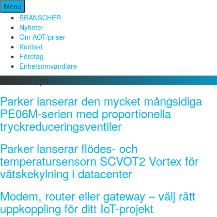
Hoppa
Menu
till
BRANSCHER
innehåll
Nyheter
Om AOT/priser
Kontakt
Företag
Enhetsomvandlare
Senaste nytt
Parker lanserar den mycket mångsidiga
PE06M-serien med proportionella
tryckreduceringsventiler
Parker lanserar flödes- och
temperatursensorn SCVOT2 Vortex för
vätskekylning i datacenter
Modem, router eller gateway – välj rätt
uppkoppling för ditt IoT-projekt