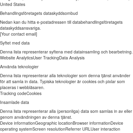
United States
Behandlingsföretagets dataskyddsombud
Nedan kan du hitta e-postadressen till databehandlingsföretagets
dataskyddsansvariga.
[Your contact email]
Syftet med data
Denna lista representerar syftena med datainsamling och bearbetning.
Website Analytics
User Tracking
Data Analysis
Använda teknologier
Denna lista representerar alla teknologier som denna tjänst använder
för att samla in data. Typiska teknologier är cookies och pixlar som
placeras i webbläsaren.
Tracking code
Cookies
Insamlade data
Denna lista representerar alla (personliga) data som samlas in av eller
genom användningen av denna tjänst.
Device information
Geographic location
Browser information
Device
operating system
Screen resolution
Referrer URL
User interaction