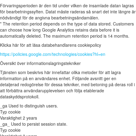
Förvaringsperioden är den tid under vilken de insamlade datan lagras
för bearbetningssyften. Datat måste raderas så snart det inte längre är
nödvändigt för de angivna bearbetningsändamålen.
* The retention period depends on the type of data stored. Customers
can choose how long Google Analytics retains data before it is
automatically deleted. The maximum retention period is 14 months.
Klicka här för att läsa databehandlarens cookiepolicy
https://policies.google.com/technologies/cookies?hl=en
Översikt över informationslagringstekniker
Tjänsten som beskrivs här innefattar olika metoder för att lagra
information på en användares enhet. Följande avsnitt ger en
detaljerad redogörelse för dessa tekniker, med betoning på deras roll i
att förbättra användarupplevelsen och följa etablerade
dataskyddsprotokoll.
_ga
Used to distinguish users.
Typ
cookie
Varaktighet
2 years
_ga_
Used to persist session state.
Typ
cookie