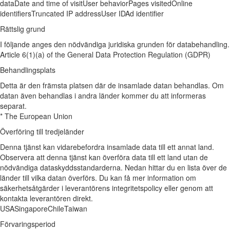
data
Date and time of visit
User behavior
Pages visited
Online
identifiers
Truncated IP address
User ID
Ad identifier
Rättslig grund
I följande anges den nödvändiga juridiska grunden för databehandling.
Article 6(1)(a) of the General Data Protection Regulation (GDPR)
Behandlingsplats
Detta är den främsta platsen där de insamlade datan behandlas. Om
datan även behandlas i andra länder kommer du att informeras
separat.
* The European Union
Överföring till tredjeländer
Denna tjänst kan vidarebefordra insamlade data till ett annat land.
Observera att denna tjänst kan överföra data till ett land utan de
nödvändiga dataskyddsstandarderna. Nedan hittar du en lista över de
länder till vilka datan överförs. Du kan få mer information om
säkerhetsåtgärder i leverantörens integritetspolicy eller genom att
kontakta leverantören direkt.
USA
Singapore
Chile
Taiwan
Förvaringsperiod