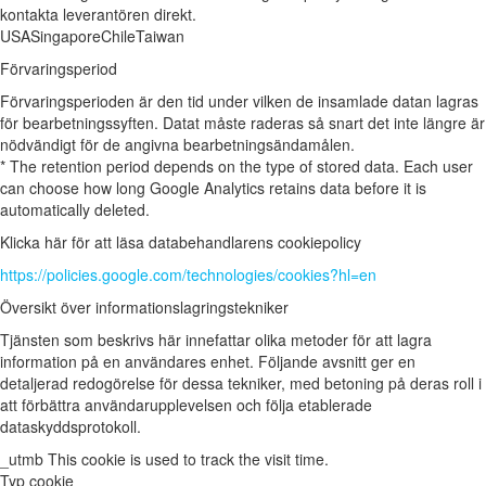
kontakta leverantören direkt.
USA
Singapore
Chile
Taiwan
Förvaringsperiod
Förvaringsperioden är den tid under vilken de insamlade datan lagras
för bearbetningssyften. Datat måste raderas så snart det inte längre är
nödvändigt för de angivna bearbetningsändamålen.
* The retention period depends on the type of stored data. Each user
can choose how long Google Analytics retains data before it is
automatically deleted.
Klicka här för att läsa databehandlarens cookiepolicy
https://policies.google.com/technologies/cookies?hl=en
Översikt över informationslagringstekniker
Tjänsten som beskrivs här innefattar olika metoder för att lagra
information på en användares enhet. Följande avsnitt ger en
detaljerad redogörelse för dessa tekniker, med betoning på deras roll i
att förbättra användarupplevelsen och följa etablerade
dataskyddsprotokoll.
_utmb
This cookie is used to track the visit time.
Typ
cookie