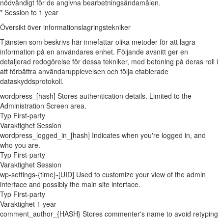
nödvändigt för de angivna bearbetningsändamålen.
* Session to 1 year
Översikt över informationslagringstekniker
Tjänsten som beskrivs här innefattar olika metoder för att lagra
information på en användares enhet. Följande avsnitt ger en
detaljerad redogörelse för dessa tekniker, med betoning på deras roll i
att förbättra användarupplevelsen och följa etablerade
dataskyddsprotokoll.
wordpress_[hash]
Stores authentication details. Limited to the
Administration Screen area.
Typ
First-party
Varaktighet
Session
wordpress_logged_in_[hash]
Indicates when you're logged in, and
who you are.
Typ
First-party
Varaktighet
Session
wp-settings-{time}-[UID]
Used to customize your view of the admin
interface and possibly the main site interface.
Typ
First-party
Varaktighet
1 year
comment_author_{HASH}
Stores commenter's name to avoid retyping