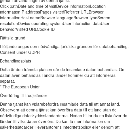
genom användningen av denna tjänst.
Click path
Date and time of visit
Device information
Location
information
IP address
Pages visited
Referrer URL
Browser
information
Host name
Browser language
Browser type
Screen
resolution
Device operating system
User interaction data
User
behavior
Visited URL
Cookie ID
Rättslig grund
I följande anges den nödvändiga juridiska grunden för databehandling.
Consent under GDPR
Behandlingsplats
Detta är den främsta platsen där de insamlade datan behandlas. Om
datan även behandlas i andra länder kommer du att informeras
separat.
* The European Union
Överföring till tredjeländer
Denna tjänst kan vidarebefordra insamlade data till ett annat land.
Observera att denna tjänst kan överföra data till ett land utan de
nödvändiga dataskyddsstandarderna. Nedan hittar du en lista över de
länder till vilka datan överförs. Du kan få mer information om
säkerhetsåtgärder i leverantörens integritetspolicy eller genom att