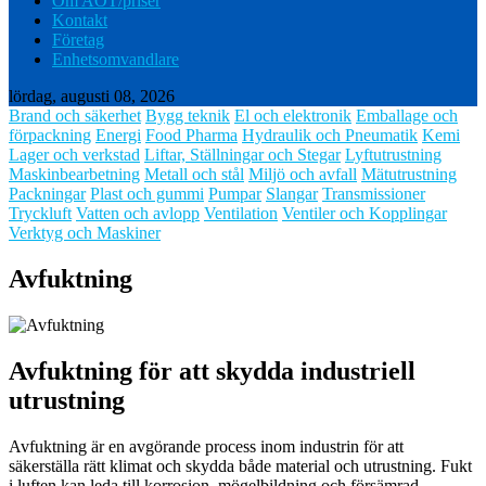
Om AOT/priser
Kontakt
Företag
Enhetsomvandlare
lördag, augusti 08, 2026
Brand och säkerhet
Bygg teknik
El och elektronik
Emballage och
förpackning
Energi
Food Pharma
Hydraulik och Pneumatik
Kemi
Lager och verkstad
Liftar, Ställningar och Stegar
Lyftutrustning
Maskinbearbetning
Metall och stål
Miljö och avfall
Mätutrustning
Packningar
Plast och gummi
Pumpar
Slangar
Transmissioner
Tryckluft
Vatten och avlopp
Ventilation
Ventiler och Kopplingar
Verktyg och Maskiner
Avfuktning
Avfuktning för att skydda industriell
utrustning
Avfuktning är en avgörande process inom industrin för att
säkerställa rätt klimat och skydda både material och utrustning. Fukt
i luften kan leda till korrosion, mögelbildning och försämrad