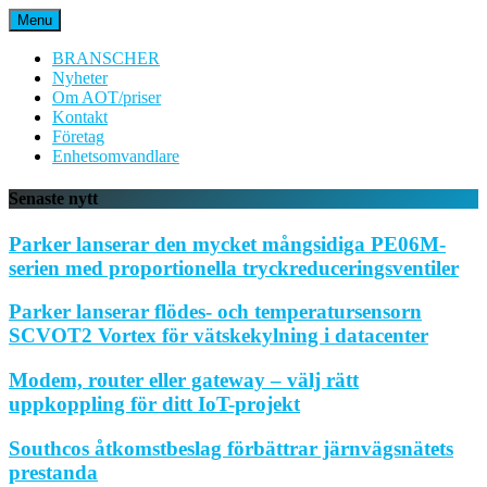
Hoppa
Menu
till
innehåll
BRANSCHER
Nyheter
Om AOT/priser
Kontakt
Företag
Enhetsomvandlare
Senaste nytt
Parker lanserar den mycket mångsidiga PE06M-
serien med proportionella tryckreduceringsventiler
Parker lanserar flödes- och temperatursensorn
SCVOT2 Vortex för vätskekylning i datacenter
Modem, router eller gateway – välj rätt
uppkoppling för ditt IoT-projekt
Southcos åtkomstbeslag förbättrar järnvägsnätets
prestanda