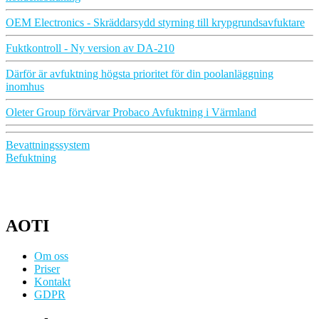
OEM Electronics - Skräddarsydd styrning till krypgrundsavfuktare
Fuktkontroll - Ny version av DA-210
Därför är avfuktning högsta prioritet för din poolanläggning
inomhus
Oleter Group förvärvar Probaco Avfuktning i Värmland
Inläggsnavigering
Bevattningssystem
Befuktning
AOTI
Om oss
Priser
Kontakt
GDPR