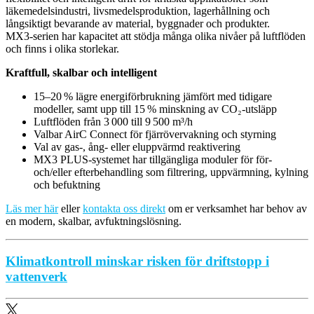
läkemedelsindustri, livsmedelsproduktion, lagerhållning och
långsiktigt bevarande av material, byggnader och produkter.
MX3‑serien har kapacitet att stödja många olika nivåer på luftflöden
och finns i olika storlekar.
Kraftfull, skalbar och intelligent
15–20 % lägre energiförbrukning jämfört med tidigare
modeller, samt upp till 15 % minskning av CO₂‑utsläpp
Luftflöden från 3 000 till 9 500 m³/h
Valbar AirC Connect för fjärrövervakning och styrning
Val av gas-, ång- eller eluppvärmd reaktivering
MX3 PLUS‑systemet har tillgängliga moduler för för‑
och/eller efterbehandling som filtrering, uppvärmning, kylning
och befuktning
Läs mer här
eller
kontakta oss direkt
om er verksamhet har behov av
en modern, skalbar, avfuktningslösning.
Klimatkontroll minskar risken för driftstopp i
vattenverk