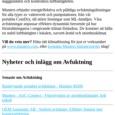
daggpunkten och kontrollera luftfuktigheten.
Munters erbjuder energieffektiva och pålitliga avfuktningslösningar
för alla typer av vattenverk och pumpstationer, från vår
portabla ComDry, till större lösningar som ML-familjen. Våra
avfuktningar anpassar effekten dynamiskt beroende på hur
förutsättningarna i omgivande klimat förändras. De kommer att hålla
en stabil luftfuktighet i lokalen, oavsett årstid och utomhusklimat.
Vill du veta mer?
Hitta rätt klimatlösning för just er verksamhet
på
www.munters.com
, eller
kontakta Munters klimatexperter
idag!
Nyheter och inlägg om Avfuktning
Senaste om Avfuktning
Banbrytande portabel avfuktning - Munters M300
Munters - AirC Connect - Fjärrstyrning av inomhusklimatet, helt
enkelt
OEM Automatic AB - Seiferts avfuktare: Effektiv lösning mot
kondensbildning