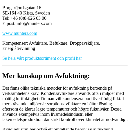
Borgarfjordsgatan 16
SE-164 40 Kista, Sweden
Tel: +46 (0)8-626 63 00
E-post: info@munters.com
www.munters.com
Kompetenser: Avfuktare, Befuktare, Droppavskiljare,
Energiåtervinning
Se hela vårt produktsortiment och profil här
Mer kunskap om Avfuktning:
Det finns olika tekniska metoder för avfuktning beroende på
verksamhetens krav. Kondensavfuktare används ofta i miljöer med
måttlig luftfuktighet där man vill kondensera bort överflödig fukt. I
mer krävande miljöer är sorptionsavfuktare en bättre lösning
eftersom de klarar lägre temperaturer och högre fuktnivåer. Dessa
används exempelvis inom livsmedelsindustri eller
läkemedelsproduktion där strikt kontroll över klimatet är nödvändigt.
Byggindustrin har också ett omfattande behov av avfuktning,