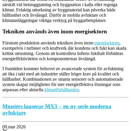
särskilt vid betonggjutning och byggnation i kalla eller regniga
klimat. Felaktig uttorkning av byggmaterial kan påverka både
hållfasthet och livslängd. Därför är mobila avfuktare och
klimatanläggningar viktiga verktyg på byggarbetsplatser.
Tekniken används även inom energisektorn
Förutom produktion används tekniken även inom
energisektorn
,
exempelvis i turbiner och kraftverk där kondens och fukt kan skada
kritisk utrustning. Genom att kontrollera luftens fukthalt förbättras
energieffektiviteten och komponenternas livslängd.
I framtiden kommer behovet av avancerade system för avfuktning
att öka i takt med att industrier ställer högre krav på kvalitet och
hållbarhet. Kombinationen av smarta sensorer och automatiserade
system skapar möjligheter för mer energieffektiva lösningar som
anpassas efter aktuella
klimatförhållanden
.
Munters lanserar MX3 – en ny serie moderna
avfuktare
09.mar 2026