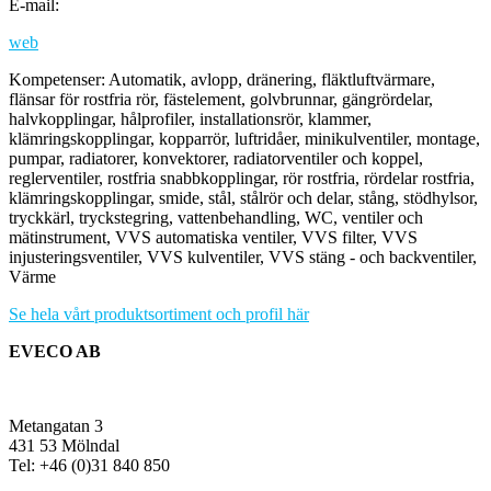
E-mail:
web
Kompetenser: Automatik, avlopp, dränering, fläktluftvärmare,
flänsar för rostfria rör, fästelement, golvbrunnar, gängrördelar,
halvkopplingar, hålprofiler, installationsrör, klammer,
klämringskopplingar, kopparrör, luftridåer, minikulventiler, montage,
pumpar, radiatorer, konvektorer, radiatorventiler och koppel,
reglerventiler, rostfria snabbkopplingar, rör rostfria, rördelar rostfria,
klämringskopplingar, smide, stål, stålrör och delar, stång, stödhylsor,
tryckkärl, tryckstegring, vattenbehandling, WC, ventiler och
mätinstrument, VVS automatiska ventiler, VVS filter, VVS
injusteringsventiler, VVS kulventiler, VVS stäng - och backventiler,
Värme
Se hela vårt produktsortiment och profil här
EVECO AB
Metangatan 3
431 53 Mölndal
Tel: +46 (0)31 840 850