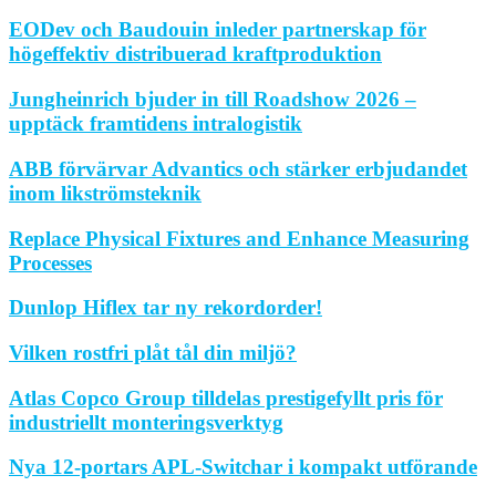
EODev och Baudouin inleder partnerskap för
högeffektiv distribuerad kraftproduktion
Jungheinrich bjuder in till Roadshow 2026 –
upptäck framtidens intralogistik
ABB förvärvar Advantics och stärker erbjudandet
inom likströmsteknik
Replace Physical Fixtures and Enhance Measuring
Processes
Dunlop Hiflex tar ny rekordorder!
Vilken rostfri plåt tål din miljö?
Atlas Copco Group tilldelas prestigefyllt pris för
industriellt monteringsverktyg
Nya 12-portars APL-Switchar i kompakt utförande