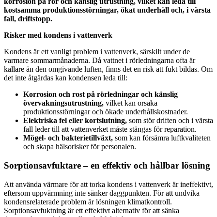
korrosion på rör och känslig utrustning, vilket kan leda till
kostsamma produktionsstörningar, ökat underhåll och, i värsta
fall, driftstopp.
Risker med kondens i vattenverk
Kondens är ett vanligt problem i vattenverk, särskilt under de
varmare sommarmånaderna. Då vattnet i rörledningarna ofta är
kallare än den omgivande luften, finns det en risk att fukt bildas. Om
det inte åtgärdas kan kondensen leda till:
Korrosion och rost på rörledningar och känslig
övervakningsutrustning,
vilket kan orsaka
produktionsstörningar och ökade underhållskostnader.
Elektriska fel eller kortslutning,
som stör driften och i värsta
fall leder till att vattenverket måste stängas för reparation.
Mögel- och bakterietillväxt,
som kan försämra luftkvaliteten
och skapa hälsorisker för personalen.
Sorptionsavfuktare – en effektiv och hållbar lösning
Att använda värmare för att torka kondens i vattenverk är ineffektivt,
eftersom uppvärmning inte sänker daggpunkten. För att undvika
kondensrelaterade problem är lösningen klimatkontroll.
Sorptionsavfuktning är ett effektivt alternativ för att sänka