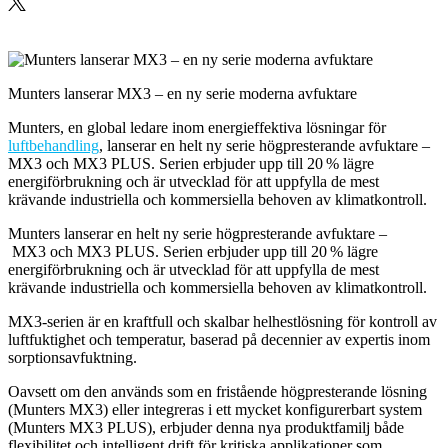
Munters lanserar MX3 – en ny serie moderna avfuktare
Munters, en global ledare inom energieffektiva lösningar för
luftbehandling
, lanserar en helt ny serie högpresterande avfuktare –
MX3 och MX3 PLUS. Serien erbjuder upp till 20 % lägre
energiförbrukning och är utvecklad för att uppfylla de mest
krävande industriella och kommersiella behoven av klimatkontroll.
Munters lanserar en helt ny serie högpresterande avfuktare –
MX3 och MX3 PLUS. Serien erbjuder upp till 20 % lägre
energiförbrukning och är utvecklad för att uppfylla de mest
krävande industriella och kommersiella behoven av klimatkontroll.
MX3-serien är en kraftfull och skalbar helhestlösning för kontroll av
luftfuktighet och temperatur, baserad på decennier av expertis inom
sorptionsavfuktning.
Oavsett om den används som en fristående högpresterande lösning
(Munters MX3) eller integreras i ett mycket konfigurerbart system
(Munters MX3 PLUS), erbjuder denna nya produktfamilj både
flexibilitet och intelligent drift för kritiska applikationer som