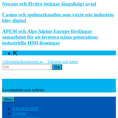
Nexans och Hydro tecknar långsiktigt avtal
Casino och spelmarknaden som växte när industrin
blev digital
APEM och Alps Alpine Europe fördjupar
samarbetet för att leverera nästa generations
industriella HMI-lösningar
Facebook
Linkedin
Twitter
Alltomteknikindustrin.se – Tekniskt sett bättre
Search
Leverantörer och nyheter
Leverantörer och nyheter
Menu
BRANSCHER
Nyheter