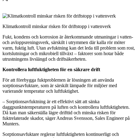
Klimatkontroll minskar risken för driftstopp i vattenverk
Fukt, kondens och korrosion är återkommande utmaningar i vatten-
och avloppsreningsverk, särskilt i utrymmen där kalla rör möter
varm, fuktig luft. Utan avfuktning kan det leda till problem som rost,
kortslutningar och mikrobiell tillväxt – faktorer som hotar både
utrustningens livslängd och driftsäkerheten.
Kontrollera luftfuktigheten för en säkrare drift
För att förebygga fuktproblemen är lösningen att använda
sorptionsavfuktare, som är särskilt lämpade för miljöer med
varierande temperatur och luftfuktighet.
– Sorptionsavfuktning är ett effektivt sätt att sänka
daggpunktstemperaturen på luften och kontrollera luftfuktigheten.
Då kan man säkerställa lägre drifttid och minska risken för
fuktrelaterade skador, säger Andreas Svensson, Sales Engineer på
Munters.
Sorptionsavfuktare reglerar luftfuktigheten kontinuerligt och