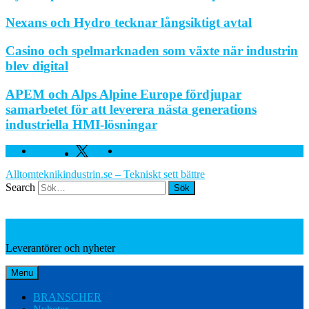
Nexans och Hydro tecknar långsiktigt avtal
Casino och spelmarknaden som växte när industrin
blev digital
APEM och Alps Alpine Europe fördjupar
samarbetet för att leverera nästa generations
industriella HMI-lösningar
Facebook
Twitter
Linkedin
Alltomteknikindustrin.se – Tekniskt sett bättre
Search
Leverantörer och nyheter
Leverantörer och nyheter
Menu
BRANSCHER