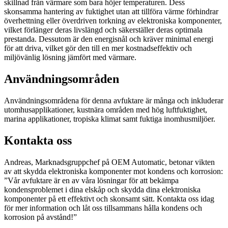
skillnad från värmare som bara höjer temperaturen. Dess
skonsamma hantering av fuktighet utan att tillföra värme förhindrar
överhettning eller överdriven torkning av elektroniska komponenter,
vilket förlänger deras livslängd och säkerställer deras optimala
prestanda. Dessutom är den energisnål och kräver minimal energi
för att driva, vilket gör den till en mer kostnadseffektiv och
miljövänlig lösning jämfört med värmare.
Användningsområden
Användningsområdena för denna avfuktare är många och inkluderar
utomhusapplikationer, kustnära områden med hög luftfuktighet,
marina applikationer, tropiska klimat samt fuktiga inomhusmiljöer.
Kontakta oss
Andreas, Marknadsgruppchef på OEM Automatic, betonar vikten
av att skydda elektroniska komponenter mot kondens och korrosion:
”Vår avfuktare är en av våra lösningar för att bekämpa
kondensproblemet i dina elskåp och skydda dina elektroniska
komponenter på ett effektivt och skonsamt sätt. Kontakta oss idag
för mer information och låt oss tillsammans hålla kondens och
korrosion på avstånd!”