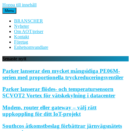
Hoppa till innehåll
Menu
BRANSCHER
Nyheter
Om AOT/priser
Kontakt
Företag
Enhetsomvandlare
Senaste nytt
Parker lanserar den mycket mångsidiga PE06M-
serien med proportionella tryckreduceringsventiler
Parker lanserar flödes- och temperatursensorn
SCVOT2 Vortex för vätskekylning i datacenter
Modem, router eller gateway – välj rätt
uppkoppling för ditt IoT-projekt
Southcos åtkomstbeslag förbättrar järnvägsnätets