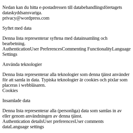
Nedan kan du hitta e-postadressen till databehandlingsföretagets
dataskyddsansvariga.
privacy@wordpress.com
Syftet med data
Denna lista representerar syftena med datainsamling och
bearbetning.
Authentication
User Preferences
Commenting Functionality
Language
Settings
Använda teknologier
Denna lista representerar alla teknologier som denna tjänst använder
för att samla in data. Typiska teknologier är cookies och pixlar som
placeras i webbläsaren.
Cookies
Insamlade data
Denna lista representerar alla (personliga) data som samlas in av
eller genom användningen av denna tjänst.
Authentication details
User preferences
User comments
data
Language settings