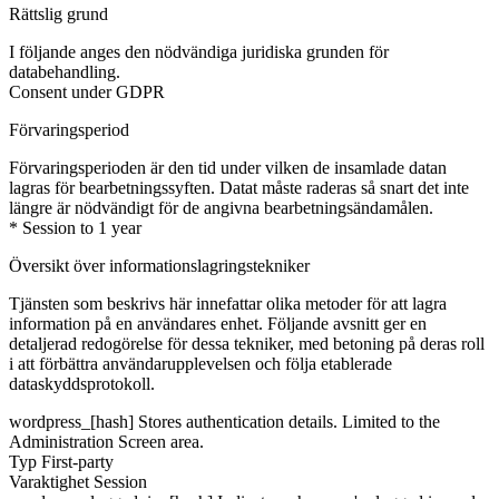
Rättslig grund
I följande anges den nödvändiga juridiska grunden för
databehandling.
Consent under GDPR
Förvaringsperiod
Förvaringsperioden är den tid under vilken de insamlade datan
lagras för bearbetningssyften. Datat måste raderas så snart det inte
längre är nödvändigt för de angivna bearbetningsändamålen.
* Session to 1 year
Översikt över informationslagringstekniker
Tjänsten som beskrivs här innefattar olika metoder för att lagra
information på en användares enhet. Följande avsnitt ger en
detaljerad redogörelse för dessa tekniker, med betoning på deras roll
i att förbättra användarupplevelsen och följa etablerade
dataskyddsprotokoll.
wordpress_[hash]
Stores authentication details. Limited to the
Administration Screen area.
Typ
First-party
Varaktighet
Session