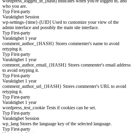
wordpress_logged_in_[hash]
Indicates when you're logged in, and
who you are.
Typ
First-party
Varaktighet
Session
wp-settings-{time}-[UID]
Used to customize your view of the
admin interface and possibly the main site interface.
Typ
First-party
Varaktighet
1 year
comment_author_{HASH}
Stores commenter's name to avoid
retyping it.
Typ
First-party
Varaktighet
1 year
comment_author_email_{HASH}
Stores commenter's email address
to avoid retyping it.
Typ
First-party
Varaktighet
1 year
comment_author_url_{HASH}
Stores commenter's URL to avoid
retyping it.
Typ
First-party
Varaktighet
1 year
wordpress_test_cookie
Tests if cookies can be set.
Typ
First-party
Varaktighet
Session
wp_lang
Stores the language key of the selected language.
Typ
First-party