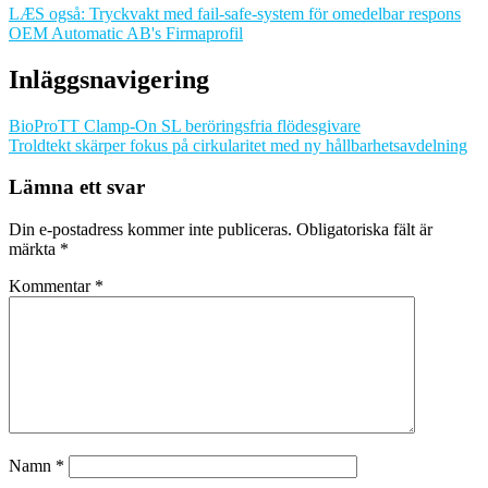
LÆS også: Tryckvakt med fail-safe-system för omedelbar respons
OEM Automatic AB's Firmaprofil
Inläggsnavigering
BioProTT Clamp-On SL beröringsfria flödesgivare
Troldtekt skärper fokus på cirkularitet med ny hållbarhetsavdelning
Lämna ett svar
Din e-postadress kommer inte publiceras.
Obligatoriska fält är
märkta
*
Kommentar
*
Namn
*