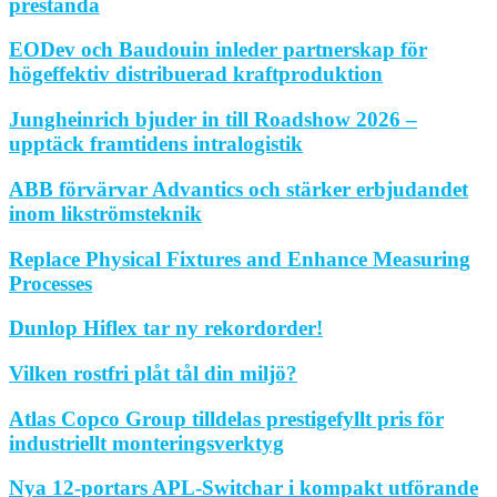
prestanda
EODev och Baudouin inleder partnerskap för
högeffektiv distribuerad kraftproduktion
Jungheinrich bjuder in till Roadshow 2026 –
upptäck framtidens intralogistik
ABB förvärvar Advantics och stärker erbjudandet
inom likströmsteknik
Replace Physical Fixtures and Enhance Measuring
Processes
Dunlop Hiflex tar ny rekordorder!
Vilken rostfri plåt tål din miljö?
Atlas Copco Group tilldelas prestigefyllt pris för
industriellt monteringsverktyg
Nya 12-portars APL-Switchar i kompakt utförande