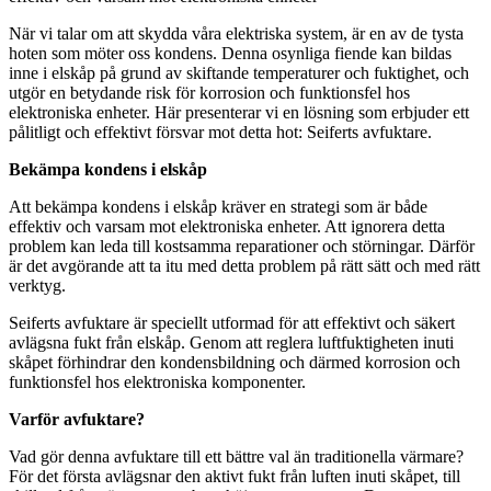
När vi talar om att skydda våra elektriska system, är en av de tysta
hoten som möter oss kondens. Denna osynliga fiende kan bildas
inne i elskåp på grund av skiftande temperaturer och fuktighet, och
utgör en betydande risk för korrosion och funktionsfel hos
elektroniska enheter. Här presenterar vi en lösning som erbjuder ett
pålitligt och effektivt försvar mot detta hot: Seiferts avfuktare.
Bekämpa kondens i elskåp
Att bekämpa kondens i elskåp kräver en strategi som är både
effektiv och varsam mot elektroniska enheter. Att ignorera detta
problem kan leda till kostsamma reparationer och störningar. Därför
är det avgörande att ta itu med detta problem på rätt sätt och med rätt
verktyg.
Seiferts avfuktare är speciellt utformad för att effektivt och säkert
avlägsna fukt från elskåp. Genom att reglera luftfuktigheten inuti
skåpet förhindrar den kondensbildning och därmed korrosion och
funktionsfel hos elektroniska komponenter.
Varför avfuktare?
Vad gör denna avfuktare till ett bättre val än traditionella värmare?
För det första avlägsnar den aktivt fukt från luften inuti skåpet, till