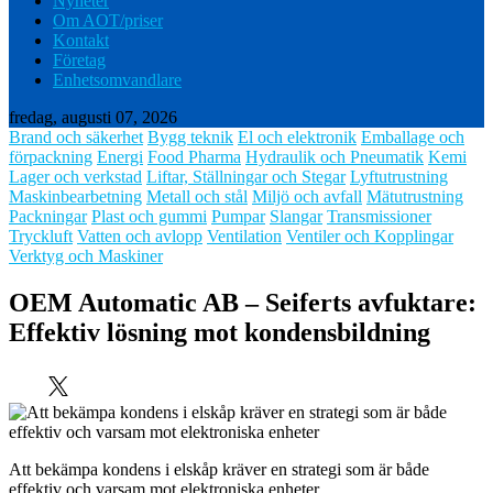
Nyheter
Om AOT/priser
Kontakt
Företag
Enhetsomvandlare
fredag, augusti 07, 2026
Brand och säkerhet
Bygg teknik
El och elektronik
Emballage och
förpackning
Energi
Food Pharma
Hydraulik och Pneumatik
Kemi
Lager och verkstad
Liftar, Ställningar och Stegar
Lyftutrustning
Maskinbearbetning
Metall och stål
Miljö och avfall
Mätutrustning
Packningar
Plast och gummi
Pumpar
Slangar
Transmissioner
Tryckluft
Vatten och avlopp
Ventilation
Ventiler och Kopplingar
Verktyg och Maskiner
OEM Automatic AB – Seiferts avfuktare:
Effektiv lösning mot kondensbildning
Att bekämpa kondens i elskåp kräver en strategi som är både
effektiv och varsam mot elektroniska enheter