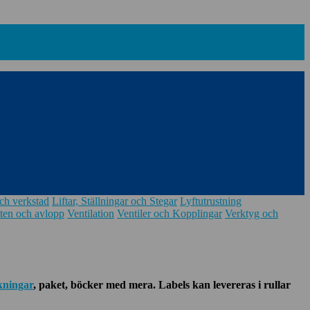
ch verkstad
Liftar, Ställningar och Stegar
Lyftutrustning
ten och avlopp
Ventilation
Ventiler och Kopplingar
Verktyg och
kningar
, paket, böcker med mera.
Labels kan levereras i rullar