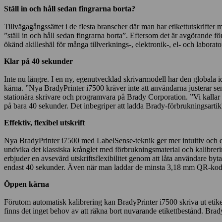
Ställ in och håll sedan fingrarna borta?
Tillvägagångssättet i de flesta branscher där man har etikettutskrifte
”ställ in och håll sedan fingrarna borta”. Eftersom det är avgörande fö
ökänd akilleshäl för många tillverknings-, elektronik-, el- och laborator
Klar på 40 sekunder
Inte nu längre. I en ny, egenutvecklad skrivarmodell har den globala i
kärna. ”Nya BradyPrinter i7500 kräver inte att användarna justerar sens
stationära skrivare och programvara på Brady Corporation. ”Vi kallar d
på bara 40 sekunder. Det inbegriper att ladda Brady-förbrukningsartikla
Effektiv, flexibel utskrift
Nya BradyPrinter i7500 med LabelSense-teknik ger mer intuitiv och eff
undvika det klassiska krånglet med förbrukningsmaterial och kalibrerin
erbjuder en avsevärd utskriftsflexibilitet genom att låta användare byta 
endast 40 sekunder. Även när man laddar de minsta 3,18 mm QR-kodade et
Öppen kärna
Förutom automatisk kalibrering kan BradyPrinter i7500 skriva ut etiket
finns det inget behov av att räkna bort nuvarande etikettbestånd. Brady