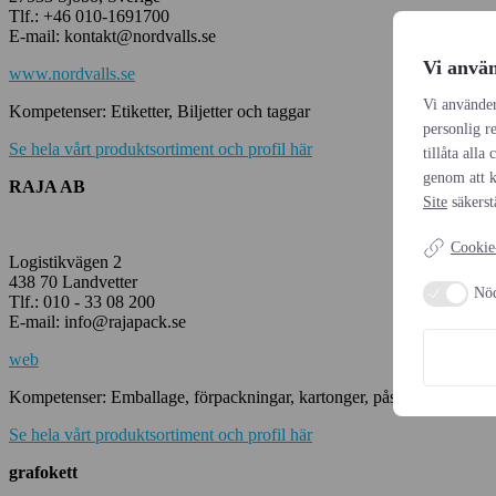
Tlf.: +46 010-1691700
E-mail: kontakt@nordvalls.se
Vi använ
www.nordvalls.se
Vi använder
Kompetenser: Etiketter, Biljetter och taggar
personlig r
Se hela vårt produktsortiment och profil här
tillåta alla
genom att k
RAJA AB
Site
säkerst
Cookie-
Logistikvägen 2
438 70 Landvetter
Nö
Tlf.: 010 - 33 08 200
E-mail: info@rajapack.se
web
Kompetenser: Emballage, förpackningar, kartonger, påsar, etiketter, str
Se hela vårt produktsortiment och profil här
grafokett