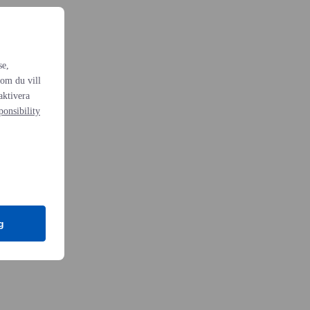
se,
 om du vill
naktivera
onsibility
g