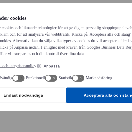
der cookies
 cookies och liknande teknologier för att ge dig en personlig shoppingupplevel
eklam och för att analysera vår webbtrafik. Klicka på 'Acceptera alla och stäng'
 cookies. Alternativt kan du välja vilka typer av cookies du vill acceptera eller i
licka på Anpassa nedan. I enlighet med kraven från
Googles Business Data Resp
äller vi transparens och din kontroll över dina data.
 och integritetspolicy
Anpassa
dvändig
Funktionell
Statistik
Marknadsföring
Endast nödvändiga
Acceptera alla och stän
äckfilm, palletering, tejp