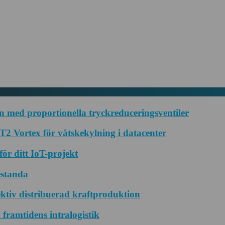
 med proportionella tryckreduceringsventiler
2 Vortex för vätskekylning i datacenter
ör ditt IoT-projekt
estanda
ktiv distribuerad kraftproduktion
framtidens intralogistik