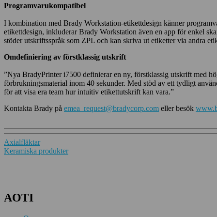
Programvarukompatibel
I kombination med Brady Workstation-etikettdesign känner programvara
etikettdesign, inkluderar Brady Workstation även en app för enkel skan
stöder utskriftsspråk som ZPL och kan skriva ut etiketter via andra et
Omdefiniering av förstklassig utskrift
”Nya BradyPrinter i7500 definierar en ny, förstklassig utskrift med 
förbrukningsmaterial inom 40 sekunder. Med stöd av ett tydligt använda
för att visa era team hur intuitiv etikettutskrift kan vara.”
Kontakta Brady på
emea_request@bradycorp.com
eller besök
www.b
Inläggsnavigering
Axialfläktar
Keramiska produkter
AOTI