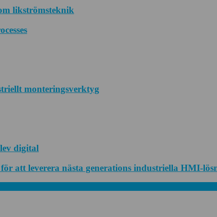
om likströmsteknik
ocesses
striellt monteringsverktyg
ev digital
r att leverera nästa generations industriella HMI-lös