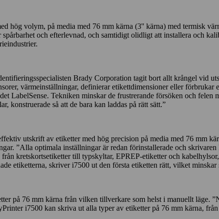
r med hög volym, på media med 76 mm kärna (3'' kärna) med termisk värme
r spårbarhet och efterlevnad, och samtidigt olidligt att installera och ka
ieindustrier.
dentifieringsspecialisten Brady Corporation tagit bort allt krångel vid u
orer, värmeinställningar, definierar etikettdimensioner eller förbrukar 
et LabelSense. Tekniken minskar de frustrerande försöken och felen med m
r, konstruerade så att de bara kan laddas på rätt sätt.”
ektiv utskrift av etiketter med hög precision på media med 76 mm kärna.
gar. ”Alla optimala inställningar är redan förinstallerade och skrivaren
från kretskortsetiketter till typskyltar, EPREP-etiketter och kabelhylsor, 
iketterna, skriver i7500 ut den första etiketten rätt, vilket minskar svi
ter på 76 mm kärna från vilken tillverkare som helst i manuellt läge. ”N
Printer i7500 kan skriva ut alla typer av etiketter på 76 mm kärna, från a