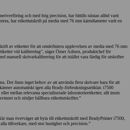
överföring och med hög precision, har hittills nästan alltid varit
librera, har etikettutskrift på media med 76 mm kärndiameter varit en
tskrift av etiketter för att omdefiniera upplevelsen av media med 76 mm
etiketter vid kalibrering”, säger Ömer Adisen, produktchef för
anuell skrivarkalibrering för att istället vara färdig för utskrifter
 Det finns inget behov av att använda flera skrivare bara för att
 känner automatiskt igen alla Brady-förbrukningsartiklar. i7500
eller mellan relevanta specialiserade laboratorieetiketter, allt inom
nnet och stödjer hållbara etikettutskrifter.”
är man överväger att byta till etikettutskrift med BradyPrinter i7500,
lla tillverkare, med stor hastighet och precision.”