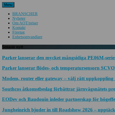
Hoppa
Menu
till
innehåll
BRANSCHER
Nyheter
Om AOT/priser
Kontakt
Företag
Enhetsomvandlare
Senaste nytt
Parker lanserar den mycket mångsidiga PE06M-serien
Parker lanserar flödes- och temperatursensorn SCVOT
Modem, router eller gateway – välj rätt uppkoppling f
Southcos åtkomstbeslag förbättrar järnvägsnätets pr
EODev och Baudouin inleder partnerskap för högeffe
Jungheinrich bjuder in till Roadshow 2026 – upptäck 