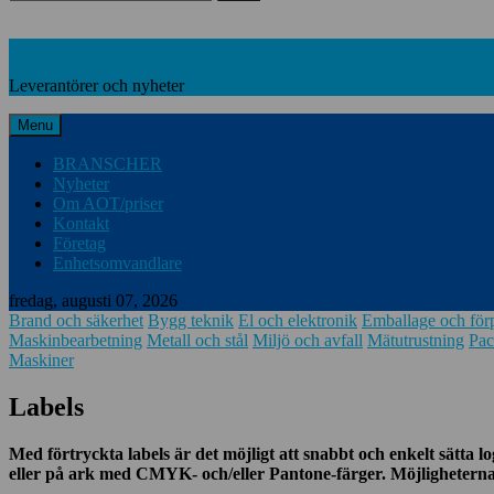
Leverantörer och nyheter
Leverantörer och nyheter
Menu
BRANSCHER
Nyheter
Om AOT/priser
Kontakt
Företag
Enhetsomvandlare
fredag, augusti 07, 2026
Brand och säkerhet
Bygg teknik
El och elektronik
Emballage och för
Maskinbearbetning
Metall och stål
Miljö och avfall
Mätutrustning
Pac
Maskiner
Labels
Med förtryckta labels är det möjligt att snabbt och enkelt sätt
eller på ark med CMYK- och/eller Pantone-färger.
Möjligheterna