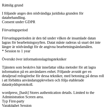
Rättslig grund
I följande anges den nödvändiga juridiska grunden för
databehandling.
Consent under GDPR
Förvaringsperiod
Förvaringsperioden är den tid under vilken de insamlade datan
lagras för bearbetningssyften. Datat måste raderas så snart det inte
längre är nödvändigt för de angivna bearbetningsändamålen.
* Session to 1 year
Översikt över informationslagringstekniker
Tjänsten som beskrivs här innefattar olika metoder för att lagra
information på en användares enhet. Följande avsnitt ger en
detaljerad redogörelse för dessa tekniker, med betoning på deras roll
i att förbättra användarupplevelsen och följa etablerade
dataskyddsprotokoll.
wordpress_[hash]
Stores authentication details. Limited to the
Administration Screen area.
Typ
First-party
Varaktighet
Session