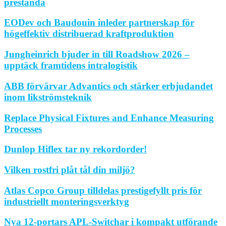
prestanda
EODev och Baudouin inleder partnerskap för
högeffektiv distribuerad kraftproduktion
Jungheinrich bjuder in till Roadshow 2026 –
upptäck framtidens intralogistik
ABB förvärvar Advantics och stärker erbjudandet
inom likströmsteknik
Replace Physical Fixtures and Enhance Measuring
Processes
Dunlop Hiflex tar ny rekordorder!
Vilken rostfri plåt tål din miljö?
Atlas Copco Group tilldelas prestigefyllt pris för
industriellt monteringsverktyg
Nya 12-portars APL-Switchar i kompakt utförande