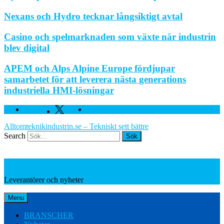
Nexans och Hydro tecknar långsiktigt avtal
Casino och spelmarknaden som växte när industrin
blev digital
APEM och Alps Alpine Europe fördjupar
samarbetet för att leverera nästa generations
industriella HMI-lösningar
Facebook
Twitter
Linkedin
Alltomteknikindustrin.se – Tekniskt sett bättre
Search
Leverantörer och nyheter
Leverantörer och nyheter
Menu
BRANSCHER