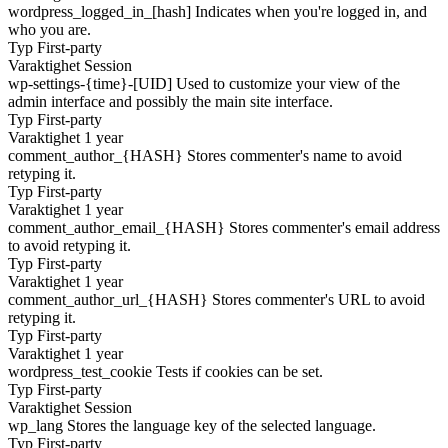
wordpress_logged_in_[hash]
Indicates when you're logged in, and
who you are.
Typ
First-party
Varaktighet
Session
wp-settings-{time}-[UID]
Used to customize your view of the
admin interface and possibly the main site interface.
Typ
First-party
Varaktighet
1 year
comment_author_{HASH}
Stores commenter's name to avoid
retyping it.
Typ
First-party
Varaktighet
1 year
comment_author_email_{HASH}
Stores commenter's email address
to avoid retyping it.
Typ
First-party
Varaktighet
1 year
comment_author_url_{HASH}
Stores commenter's URL to avoid
retyping it.
Typ
First-party
Varaktighet
1 year
wordpress_test_cookie
Tests if cookies can be set.
Typ
First-party
Varaktighet
Session
wp_lang
Stores the language key of the selected language.
Typ
First-party