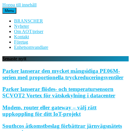
Hoppa till innehåll
Menu
BRANSCHER
Nyheter
Om AOT/priser
Kontakt
Företag
Enhetsomvandlare
Senaste nytt
Parker lanserar den mycket mångsidiga PE06M-
serien med proportionella tryckreduceringsventiler
Parker lanserar flödes- och temperatursensorn
SCVOT2 Vortex för vätskekylning i datacenter
Modem, router eller gateway – välj rätt
uppkoppling för ditt IoT-projekt
Southcos åtkomstbeslag förbättrar järnvägsnätets