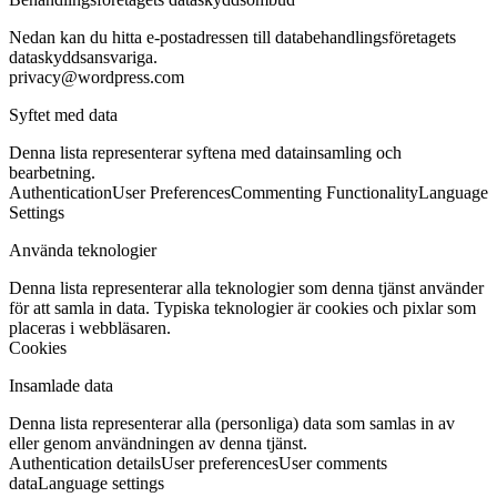
Nedan kan du hitta e-postadressen till databehandlingsföretagets
dataskyddsansvariga.
privacy@wordpress.com
Syftet med data
Denna lista representerar syftena med datainsamling och
bearbetning.
Authentication
User Preferences
Commenting Functionality
Language
Settings
Använda teknologier
Denna lista representerar alla teknologier som denna tjänst använder
för att samla in data. Typiska teknologier är cookies och pixlar som
placeras i webbläsaren.
Cookies
Insamlade data
Denna lista representerar alla (personliga) data som samlas in av
eller genom användningen av denna tjänst.
Authentication details
User preferences
User comments
data
Language settings