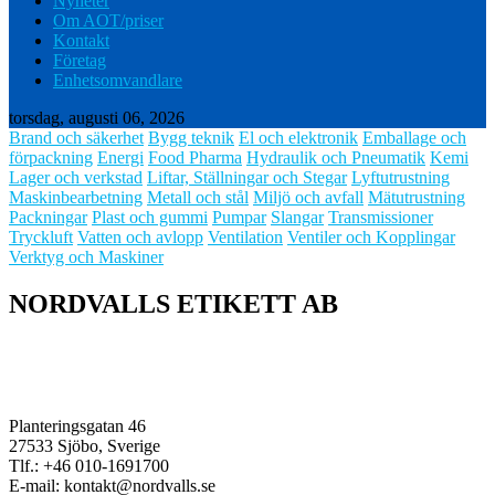
Nyheter
Om AOT/priser
Kontakt
Företag
Enhetsomvandlare
torsdag, augusti 06, 2026
Brand och säkerhet
Bygg teknik
El och elektronik
Emballage och
förpackning
Energi
Food Pharma
Hydraulik och Pneumatik
Kemi
Lager och verkstad
Liftar, Ställningar och Stegar
Lyftutrustning
Maskinbearbetning
Metall och stål
Miljö och avfall
Mätutrustning
Packningar
Plast och gummi
Pumpar
Slangar
Transmissioner
Tryckluft
Vatten och avlopp
Ventilation
Ventiler och Kopplingar
Verktyg och Maskiner
NORDVALLS ETIKETT AB
Planteringsgatan 46
27533 Sjöbo, Sverige
Tlf.: +46 010-1691700
E-mail: kontakt@nordvalls.se