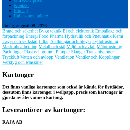
Om AOT/priser
Kontakt
Företag
Enhetsomvandlare
lördag, augusti 08, 2026
Brand och säkerhet
Bygg teknik
El och elektronik
Emballage och
förpackning
Energi
Food Pharma
Hydraulik och Pneumatik
Kemi
Lager och verkstad
Liftar, Ställningar och Stegar
Lyftutrustning
Maskinbearbetning
Metall och stål
Miljö och avfall
Mätutrustning
Packningar
Plast och gummi
Pumpar
Slangar
Transmissioner
Tryckluft
Vatten och avlopp
Ventilation
Ventiler och Kopplingar
Verktyg och Maskiner
Kartonger
Det finns vanliga kartonger som också är kända för flyttlådor,
dessutom finns kartonger i wellpapp, precis som kartonger är
gjorda av återvunnen kartong.
Leverantörer av kartonger:
RAJA AB