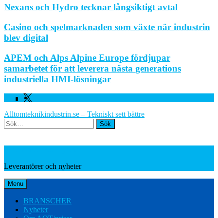
Nexans och Hydro tecknar långsiktigt avtal
Casino och spelmarknaden som växte när industrin
blev digital
APEM och Alps Alpine Europe fördjupar
samarbetet för att leverera nästa generations
industriella HMI-lösningar
Facebook
Linkedin
Twitter
Alltomteknikindustrin.se – Tekniskt sett bättre
Search
Leverantörer och nyheter
Leverantörer och nyheter
Menu
BRANSCHER
Nyheter