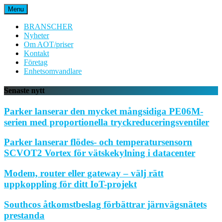
Hoppa
Menu
till
innehåll
BRANSCHER
Nyheter
Om AOT/priser
Kontakt
Företag
Enhetsomvandlare
Senaste nytt
Parker lanserar den mycket mångsidiga PE06M-
serien med proportionella tryckreduceringsventiler
Parker lanserar flödes- och temperatursensorn
SCVOT2 Vortex för vätskekylning i datacenter
Modem, router eller gateway – välj rätt
uppkoppling för ditt IoT-projekt
Southcos åtkomstbeslag förbättrar järnvägsnätets
prestanda