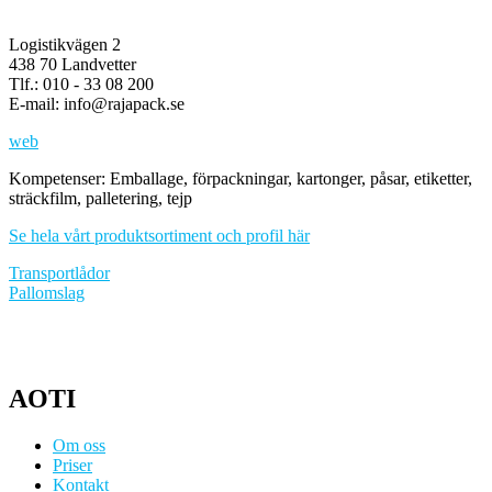
Logistikvägen 2
438 70 Landvetter
Tlf.: 010 - 33 08 200
E-mail: info@rajapack.se
web
Kompetenser: Emballage, förpackningar, kartonger, påsar, etiketter,
sträckfilm, palletering, tejp
Se hela vårt produktsortiment och profil här
Inläggsnavigering
Transportlådor
Pallomslag
AOTI
Om oss
Priser
Kontakt