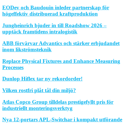
EODev och Baudouin inleder partnerskap för
högeffektiv distribuerad kraftproduktion
Jungheinrich bjuder in till Roadshow 2026 –
upptäck framtidens intralogistik
ABB förvärvar Advantics och stärker erbjudandet
inom likströmsteknik
Replace Physical Fixtures and Enhance Measuring
Processes
Dunlop Hiflex tar ny rekordorder!
Vilken rostfri plåt tål din miljö?
Atlas Copco Group tilldelas prestigefyllt pris för
industriellt monteringsverktyg
Nya 12-portars APL-Switchar i kompakt utförande