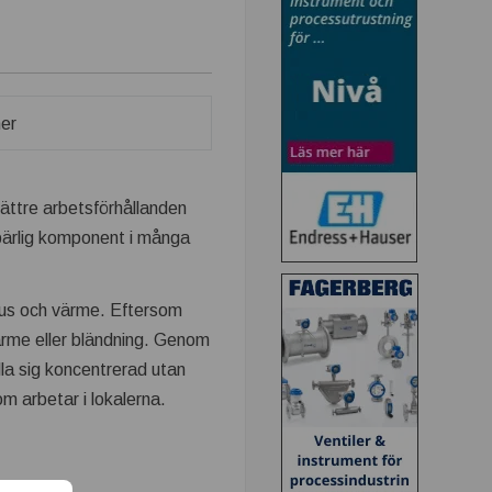
bättre arbetsförhållanden
mbärlig komponent i många
 ljus och värme. Eftersom
värme eller bländning. Genom
lla sig koncentrerad utan
om arbetar i lokalerna.