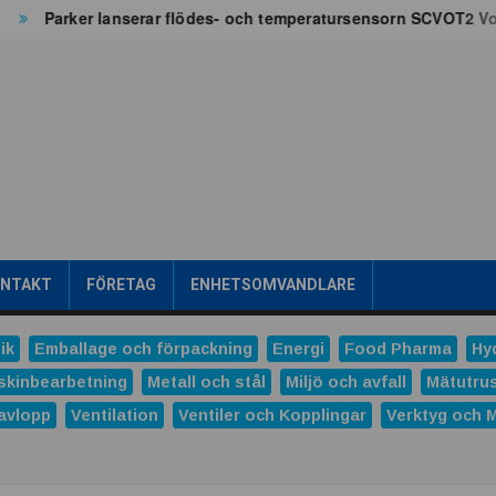
Parker lanserar flödes- och temperatursensorn SCVOT2 Vortex 
ONTAKT
FÖRETAG
ENHETSOMVANDLARE
ik
Emballage och förpackning
Energi
Food Pharma
Hy
skinbearbetning
Metall och stål
Miljö och avfall
Mätutru
avlopp
Ventilation
Ventiler och Kopplingar
Verktyg och 