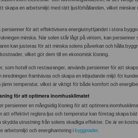
tt skapa en arbetsmiljö med rätt ljusförhållanden, vilket minskar
persienner för att effektivisera energiutnyttjandet i stora bygg
rukningen minska. När solen står lågt på vintern, kan persienner 
n kan justeras för att minska solens påverkan och hålla byggnad
kostnader, vilket gör dem till en ekonomisk lösning.
r, som hotell och restauranger, används persienner för att skapa
n inredningen framhävas och skapa en inbjudande miljö för kunde
en jämn temperatur, vilket är viktigt för både komfort och energib
sning för att optimera inomhusklimatet
 persienner en mångsidig lösning för att optimera inomhusklimate
 att effektivt reglera ljus och temperatur kan företag skapa bät
skydda utrustning från solens skadliga effekter. De är en kostna
de arbetsmiljö och energihantering i
byggnader
.