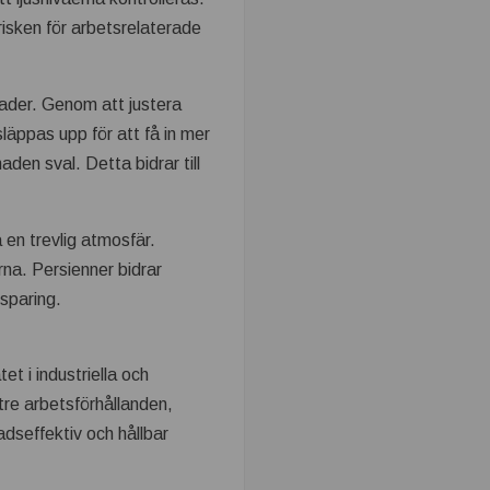
 risken för arbetsrelaterade
nader. Genom att justera
släppas upp för att få in mer
en sval. Detta bidrar till
 en trevlig atmosfär.
rna. Persienner bidrar
esparing.
t i industriella och
tre arbetsförhållanden,
dseffektiv och hållbar