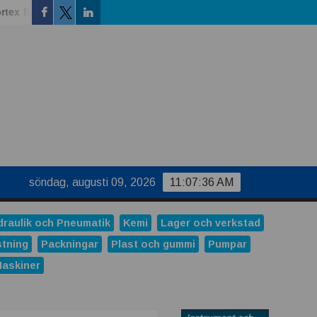
för vätskekylning i datacenter
Modem, router eller gateway
Facebook
Linkedin
Twitter
söndag, augusti 09, 2026
11:07:37 AM
draulik och Pneumatik
Kemi
Lager och verkstad
stning
Packningar
Plast och gummi
Pumpar
Maskiner