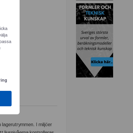
icka
välja
Anpassa
e
ring
ch lagerutrymmen. I miljöer
tt ljusnivåerna kontrolleras.