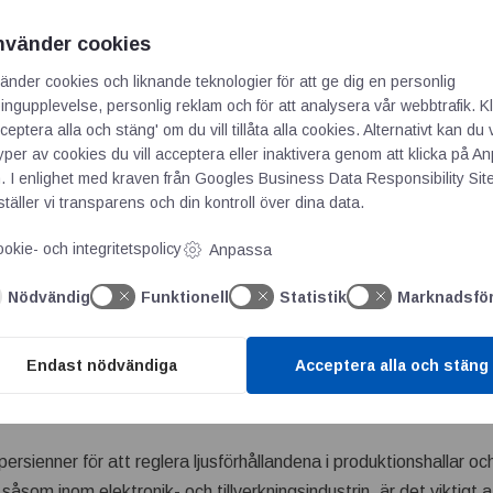
nvänder cookies
änder cookies och liknande teknologier för att ge dig en personlig
ngupplevelse, personlig reklam och för att analysera vår webbtrafik. Kl
ceptera alla och stäng' om du vill tillåta alla cookies. Alternativt kan du 
typer av cookies du vill acceptera eller inaktivera genom att klicka på 
. I enlighet med kraven från
Googles Business Data Responsibility Sit
täller vi transparens och din kontroll över dina data.
okie- och integritetspolicy
Anpassa
 krokar, belysning, förvaring,
ghandtag, bordsben & stödben
Nödvändig
Funktionell
Statistik
Marknadsfö
timent och profil här
Endast nödvändiga
Acceptera alla och stäng
persienner för att reglera ljusförhållandena i produktionshallar o
såsom inom elektronik- och tillverkningsindustrin, är det viktigt a