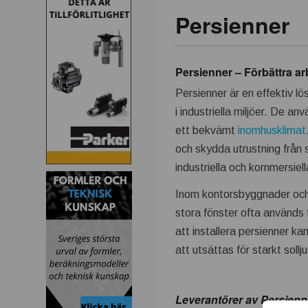
Persienner
k
n
Persienner – Förbättra arb
i
Persienner är en effektiv lö
i industriella miljöer. De a
k
ett bekvämt
inomhusklimat
i
och skydda utrustning från 
industriella och kommersiel
n
Inom kontorsbyggnader och f
d
stora fönster ofta används f
att installera persienner k
u
att utsättas för starkt soll
s
Leverantörer av Persienn