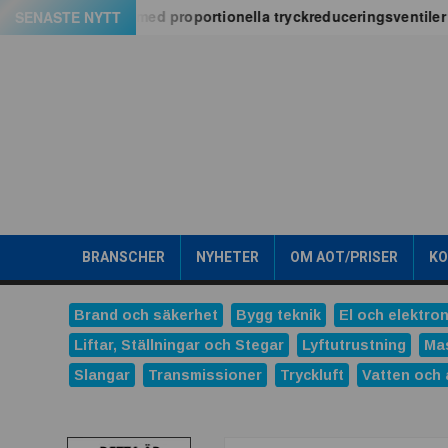
Hoppa
a PE06M-serien med proportionella tryckreduceringsventiler
SENASTE NYTT
till
innehåll
A
l
Search
l
t
BRANSCHER
NYHETER
OM AOT/PRISER
K
o
Brand och säkerhet
Bygg teknik
El och elektron
m
Liftar, Ställningar och Stegar
Lyftutrustning
Ma
Slangar
Transmissioner
Tryckluft
Vatten och 
t
e