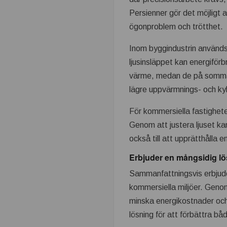
k
Persienner gör det möjligt a
ögonproblem och trötthet.
n
Inom byggindustrin används 
i
ljusinsläppet kan energiförb
värme, medan de på sommare
s
lägre uppvärmnings- och kyl
k
För kommersiella fastighete
Genom att justera ljuset ka
t
också till att upprätthålla 
s
Erbjuder en mångsidig lö
Sammanfattningsvis erbjuder
e
kommersiella miljöer. Genom
minska energikostnader och 
t
lösning för att förbättra bå