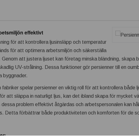
etsmiljön effektivt
sning för att kontrollera ljusinsläpp och temperatur
nvänds för att optimera arbetsmiljön och säkerställa
. Genom att justera ljuset kan företag minska bländning, skapa 
skadlig UV-strålning. Dessa funktioner gör persienner till en ou
la byggnader.
abriker spelar persienner en viktig roll för att kontrollera både
ör att släppa in naturligt ljus, kan det ibland skapa för mycket 
an dessa problem effektivt åtgärdas och arbetspersonalen kan hå
jus. Detta förbättrar både produktiviteten och komforten för de s
er: