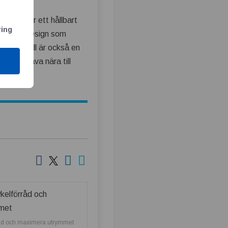
Då kommer ett hållbart
ring
en tidlös design som
 cykelställ är också en
attad gåva nära till
rråd och maximera utrymmet