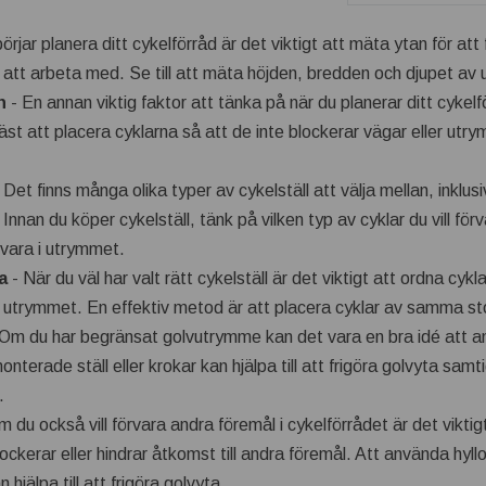
örjar planera ditt cykelförråd är det viktigt att mäta ytan för at
 att arbeta med. Se till att mäta höjden, bredden och djupet av
n
- En annan viktig faktor att tänka på när du planerar ditt cykel
bäst att placera cyklarna så att de inte blockerar vägar eller ut
 Det finns många olika typer av cykelställ att välja mellan, inklusi
Innan du köper cykelställ, tänk på vilken typ av cyklar du vill fö
örvara i utrymmet.
a
- När du väl har valt rätt cykelställ är det viktigt att ordna cyk
 utrymmet. En effektiv metod är att placera cyklar av samma st
Om du har begränsat golvutrymme kan det vara en bra idé att a
nterade ställ eller krokar kan hjälpa till att frigöra golvyta samt
.
 du också vill förvara andra föremål i cykelförrådet är det vikti
lockerar eller hindrar åtkomst till andra föremål. Att använda hyl
 hjälpa till att frigöra golvyta.