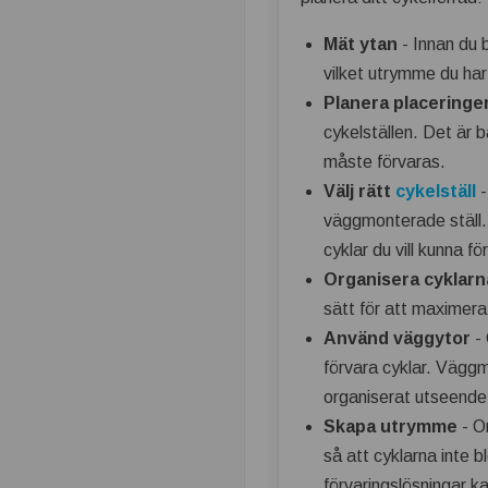
Mät ytan
- Innan du b
vilket utrymme du har
Planera placeringe
cykelställen. Det är 
måste förvaras.
Välj rätt
cykelställ
-
väggmonterade ställ. 
cyklar du vill kunna f
Organisera cyklarn
sätt för att maximera
Använd väggytor
- 
förvara cyklar. Väggmo
organiserat utseende
Skapa utrymme
- Om
så att cyklarna inte b
förvaringslösningar kan