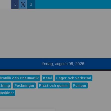
Facebook
Linkedin
Twitter
lördag, augusti 08, 2026
draulik och Pneumatik
Kemi
Lager och verkstad
stning
Packningar
Plast och gummi
Pumpar
Maskiner