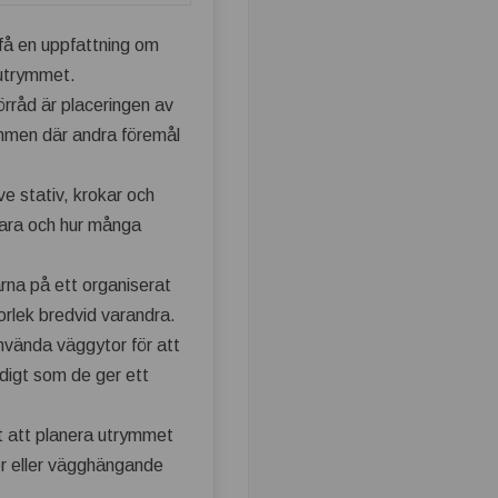
t få en uppfattning om
 utrymmet.
förråd är placeringen av
rymmen där andra föremål
ve stativ, krokar och
rvara och hur många
larna på ett organiserat
orlek bredvid varandra.
nvända väggytor för att
idigt som de ger ett
gt att planera utrymmet
lor eller vägghängande