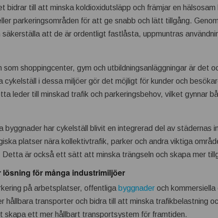
tet bidrar till att minska koldioxidutsläpp och främjar en hälsosam l
 eller parkeringsområden för att ge snabb och lätt tillgång. Genom
h säkerställa att de är ordentligt fastlåsta, uppmuntras användn
som shoppingcenter, gym och utbildningsanläggningar är det ock
ra cykelställ i dessa miljöer gör det möjligt för kunder och besö
 Detta leder till minskad trafik och parkeringsbehov, vilket gynnar
 byggnader har cykelställ blivit en integrerad del av städernas i
giska platser nära kollektivtrafik, parker och andra viktiga områ
v. Detta är också ett sätt att minska trängseln och skapa mer ti
r lösning för många industrimiljöer
kering på arbetsplatser, offentliga
byggnader
och kommersiella
hållbara transporter och bidra till att minska trafikbelastning o
att skapa ett mer hållbart transportsystem för framtiden.