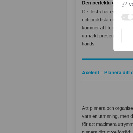
Den perfekta gåvan
Co
De flesta har en eller f
och praktiskt cykelställ i
kommer att förgylla vilk
utmärkt present. Passa p
hands.
Axelent – Planera dit
Att planera och organiser
vara en utmaning, men de
för att maximera utrymmet
planera ditt cykelförråd: