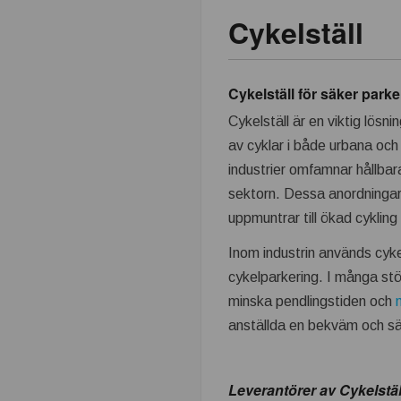
Cykelställ
k
n
Cykelställ för säker parke
i
Cykelställ är en viktig lösni
av cyklar i både urbana och i
k
industrier omfamnar hållbara
i
sektorn. Dessa anordningar g
uppmuntrar till ökad cykling
n
Inom industrin används cykel
d
cykelparkering. I många stör
minska pendlingstiden och
u
anställda en bekväm och säk
s
Leverantörer av Cykelstäl