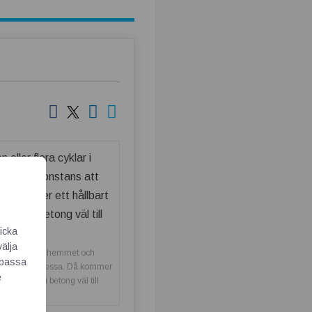
icka
välja
 flera cyklar i hemmet och
Anpassa
att parkera dessa. Då kommer
e
kt cykelställ i betong väl till