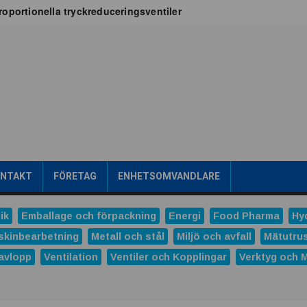
oportionella tryckreduceringsventiler
x för vätskekylning i datacenter
oT-projekt
a
tribuerad kraftproduktion
ens intralogistik
römsteknik
es
Dunlop Hiflex tar ny rekordorder!
las prestigefyllt pris för industriellt monteringsverktyg
ONTAKT
FÖRETAG
ENHETSOMVANDLARE
ns och Hydro tecknar långsiktigt avtal
tal
ik
Emballage och förpackning
Energi
Food Pharma
Hy
verera nästa generations industriella HMI-lösningar
skinbearbetning
Metall och stål
Miljö och avfall
Mätutru
avlopp
Ventilation
Ventiler och Kopplingar
Verktyg och 