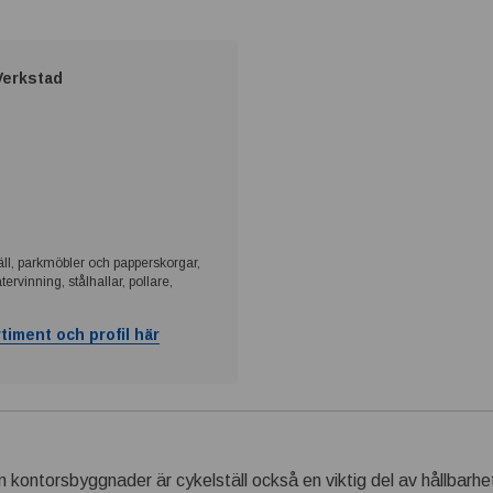
Verkstad
ll, parkmöbler och papperskorgar,
ervinning, stålhallar, pollare,
timent och profil här
 kontorsbyggnader är cykelställ också en viktig del av hållbarhe