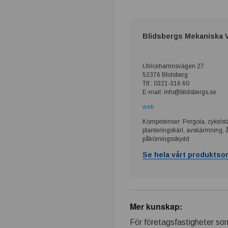
t
r
Blidsbergs Mekaniska 
i
Ulricehamns­vägen 27
n
52376 Blidsberg
Tlf.: 0321-316 60
E-mail: info@blidsbergs.se
.
web
s
Kompetenser: Pergola, cykelstä
planteringskärl, avskärmning, åt
påkörningsskydd
e
Se hela vårt produktsor
–
T
Mer kunskap:
e
För företagsfastigheter som