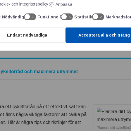
okie- och integritetspolicy
Anpassa
lera cyklar i hemmet och behöver någonstans att parkera dessa. 
Nödvändig
Funktionell
Statistik
Marknadsfö
 betong väl till pass. Lägg därtill stilrent och elegant och du har 
en uppfart eller trädgård som helst. Detta vackra och användbara
Endast nödvändiga
Acceptera alla och stäng
å att gjuta flera på en och samma gång så har du alltid en uppsk
t cykelförråd och maximera utrymmet
a ett cykelförråd på ett effektivt sätt kan
t finns några viktiga faktorer att tänka på
. Här är några tips och riktlinjer för att
Planera ditt cykelfö