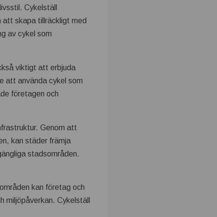
ivsstil. Cykelställ
 att skapa tillräckligt med
ing av cykel som
så viktigt att erbjuda
kare att använda cykel som
 både företagen och
nfrastruktur. Genom att
den, kan städer främja
llgängliga stadsområden.
 områden kan företag och
ch miljöpåverkan. Cykelställ