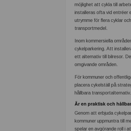
möjlighet att cykla till arbe
k
installeras ofta vid entréer
n
utrymme för flera cyklar oc
transportmedel.
i
Inom kommersiella områden 
s
cykelparkering. Att installe
ett alternativ till bilresor.
k
omgivande områden.
t
För kommuner och offentliga
placera cykelställ på strate
s
hållbara transportalternati
e
Är en praktisk och hållba
Genom att erbjuda cykelpar
t
kommuner uppmuntra till mer 
spelar en avgörande roll i 