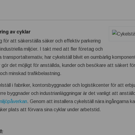
ring av cyklar
ng för att säkerställa säker och effektiv parkering
ndustriella miljöer. I takt med att fler företag och
 transportalternativ, har cykelställ blivit en oumbärlig komponent
ör det möjligt för anställda, kunder och besökare att säkert förv
 och minskad trafikbelastning.
ställ i fabriker, kontorsbyggnader och logistikcenter för att erbj
re byggnader och industrianläggningar är det vanligt att anställda 
miljöpåverkan
. Genom att installera cykelställ nära ingångarna k
er plats att förvara sina cyklar under arbetstid.
l: