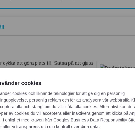
ll
er cyklar att göra plats till. Satsa på att gjuta
 i betong som fungerar väl och smälter in i de
nvänder cookies
ekt är enkelt att genomföra och det går lätt
änder cookies och liknande teknologier för att ge dig en personlig
ngupplevelse, personlig reklam och för att analysera vår webbtrafik. Kl
n till önskad konsistens. Att betong är ett
ceptera alla och stäng' om du vill tillåta alla cookies. Alternativt kan du 
xtra bra i detta sammanhang då ett gjutet
De flesta har en eller
typer av cookies du vill acceptera eller inaktivera genom att klicka på 
behöver någonstans 
h därmed en stadig plats för detta omtyckta
. I enlighet med kraven från
Googles Business Data Responsibility Sit
ett hållbart och praktis
täller vi transparens och din kontroll över dina data.
pass.