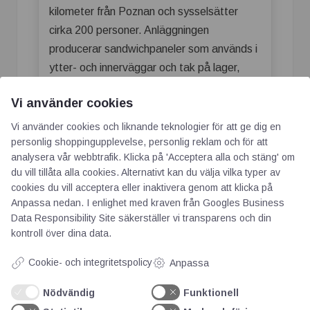
kilometer från Poznan och sysselsätter
cirka 200 personer. Anläggningen
producerar sandwichpaneler som används i
ytter- och innerväggar och tak på lager,
logistikcentra, produktionsanläggningar,
Vi använder cookies
kontor och handelsanläggningar.
Sandwichpaneler med kärna av antingen
Vi använder cookies och liknande teknologier för att ge dig en
mineralull eller PIR (polyisocyanurat)
personlig shoppingupplevelse, personlig reklam och för att
analysera vår webbtrafik. Klicka på 'Acceptera alla och stäng' om
säkerställer ett hållbart, lufttätt och
du vill tillåta alla cookies. Alternativt kan du välja vilka typer av
energieffektivt skal runt alla typer av
cookies du vill acceptera eller inaktivera genom att klicka på
byggnader. Utöver i Oborniki tillverkar
Anpassa nedan. I enlighet med kraven från
Googles Business
Ruukki
sandwichpaneler
i Alajärvi i Finland.
Data Responsibility Site
säkerställer vi transparens och din
kontroll över dina data.
Projektet har samfinansierats av EU via
Cookie- och integritetspolicy
Anpassa
Europeiska regionala utvecklingsfonden
som en del av Smart Growth Operational
Nödvändig
Funktionell
Program 2014–2020.