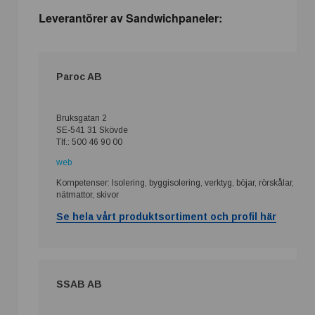
Leverantörer av Sandwichpaneler:
Paroc AB
Bruksgatan 2
SE-541 31 Skövde
Tlf.: 500 46 90 00
web
Kompetenser: Isolering, byggisolering, verktyg, böjar, rörskålar,
nätmattor, skivor
Se hela vårt produktsortiment och profil här
SSAB AB