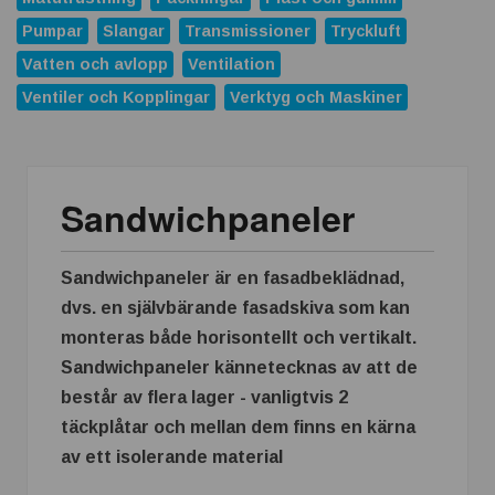
Pumpar
Slangar
Transmissioner
Tryckluft
EODev och Baudouin inleder partnerskap för högeffektiv
distribuerad kraftproduktion
Vatten och avlopp
Ventilation
Ventiler och Kopplingar
Verktyg och Maskiner
Jungheinrich bjuder in till Roadshow 2026 – upptäck
framtidens intralogistik
ABB förvärvar Advantics och stärker erbjudandet inom
Sandwichpaneler
likströmsteknik
Replace Physical Fixtures and Enhance Measuring
Processes
Sandwichpaneler är en fasadbeklädnad,
Dunlop Hiflex tar ny rekordorder!
dvs.
en självbärande fasadskiva som kan
monteras både horisontellt och vertikalt.
Vilken rostfri plåt tål din miljö?
Sandwichpaneler kännetecknas av att de
Atlas Copco Group tilldelas prestigefyllt pris för industriellt
består av flera lager - vanligtvis 2
monteringsverktyg
täckplåtar och mellan dem finns en kärna
Nya 12-portars APL-Switchar i kompakt utförande
av ett isolerande material