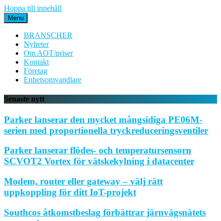
Hoppa till innehåll
Menu
BRANSCHER
Nyheter
Om AOT/priser
Kontakt
Företag
Enhetsomvandlare
Senaste nytt
Parker lanserar den mycket mångsidiga PE06M-
serien med proportionella tryckreduceringsventiler
Parker lanserar flödes- och temperatursensorn
SCVOT2 Vortex för vätskekylning i datacenter
Modem, router eller gateway – välj rätt
uppkoppling för ditt IoT-projekt
Southcos åtkomstbeslag förbättrar järnvägsnätets