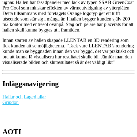
ugnar. Hallen har fasadpaneler med lack av typen SSAB GreenCoat
Pro Cool som minskar effekten av värmeutvidgning av ytterplåten.
Detta tillsammans med företagets Orange logotyp ger ett tufft
utseende som står sig i många år. I hallen bygger kunden själv 200
m2 kontor med entresol ovanpå. Stag och pelare har placerats för att
hallen skall kunna byggas ut i framtiden.
Innan starten av hallen skapade LLENTAB en 3D rendering som
fick kunden att se möjligheterna. ”Tack vare LLENTAB’s rendering
kunde man se byggnaden innan den var byggd, det var praktiskt och
bra att kunna få visualisera hur resultatet skulle bli. Jämför man den
visualiserade bilden och slutresultatet så är det väldigt likt”
Inläggsnavigering
Hallar och Lagerhallar
Gripdon
AOTI