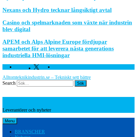
Nexans och Hydro tecknar långsiktigt avtal
Casino och spelmarknaden som växte när industrin
blev digital
APEM och Alps Alpine Europe fördjupar
samarbetet för att leverera nästa generations
industriella HMI-lösningar
Facebook
Twitter
Linkedin
Alltomteknikindustrin.se – Tekniskt sett bättre
Search
Leverantörer och nyheter
Leverantörer och nyheter
Menu
BRANSCHER