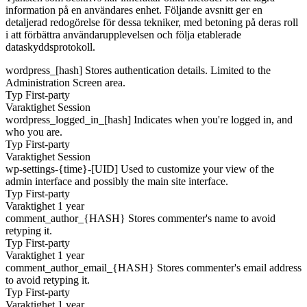
information på en användares enhet. Följande avsnitt ger en
detaljerad redogörelse för dessa tekniker, med betoning på deras roll
i att förbättra användarupplevelsen och följa etablerade
dataskyddsprotokoll.
wordpress_[hash]
Stores authentication details. Limited to the
Administration Screen area.
Typ
First-party
Varaktighet
Session
wordpress_logged_in_[hash]
Indicates when you're logged in, and
who you are.
Typ
First-party
Varaktighet
Session
wp-settings-{time}-[UID]
Used to customize your view of the
admin interface and possibly the main site interface.
Typ
First-party
Varaktighet
1 year
comment_author_{HASH}
Stores commenter's name to avoid
retyping it.
Typ
First-party
Varaktighet
1 year
comment_author_email_{HASH}
Stores commenter's email address
to avoid retyping it.
Typ
First-party
Varaktighet
1 year