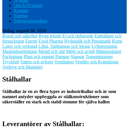
Nyheter
Om AOT/priser
Kontakt
Företag
Enhetsomvandlare
lördag, augusti 08, 2026
Brand och säkerhet
Bygg teknik
El och elektronik
Emballage och
förpackning
Energi
Food Pharma
Hydraulik och Pneumatik
Kemi
Lager och verkstad
Liftar, Ställningar och Stegar
Lyftutrustning
Maskinbearbetning
Metall och stål
Miljö och avfall
Mätutrustning
Packningar
Plast och gummi
Pumpar
Slangar
Transmissioner
Tryckluft
Vatten och avlopp
Ventilation
Ventiler och Kopplingar
Verktyg och Maskiner
Stålhallar
Stålhallar är en av flera typer av industrihallar och är som
namnet antyder uppbyggda av stålkonstruktioner som
säkerställer en stark och stabil stomme för själva hallen
Leverantörer av Stålhallar: