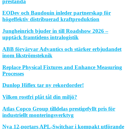
prestanda
EODev och Baudouin inleder partnerskap för
högeffektiv distribuerad kraftproduktion
Jungheinrich bjuder in till Roadshow 2026 –
upptäck framtidens intralogistik
ABB förvärvar Advantics och stärker erbjudandet
inom likströmsteknik
Replace Physical Fixtures and Enhance Measuring
Processes
Dunlop Hiflex tar ny rekordorder!
Vilken rostfri plåt tål din miljö?
Atlas Copco Group tilldelas prestigefyllt pris för
industriellt monteringsverktyg
Nya 12-portars APL-Switchar i kompakt utförande