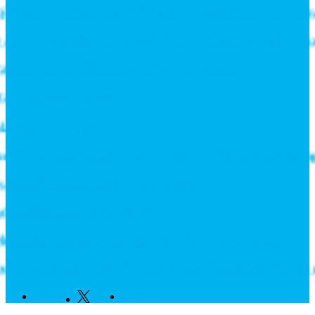
er in till Roadshow 2026 – upptäck framtidens intralo
vantics och stärker erbjudandet inom likströmstekni
 Fixtures and Enhance Measuring Processes
r ny rekordorder!
t tål din miljö?
 tilldelas prestigefyllt pris för industriellt monterings
APL-Switchar i kompakt utförande
 tecknar långsiktigt avtal
arknaden som växte när industrin blev digital
pine Europe fördjupar samarbetet för att leverera näs
Facebook
Twitter
Linkedin