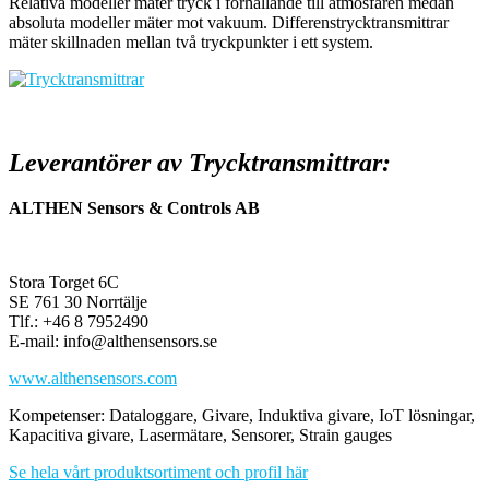
Relativa modeller mäter tryck i förhållande till atmosfären medan
absoluta modeller mäter mot vakuum. Differenstrycktransmittrar
mäter skillnaden mellan två tryckpunkter i ett system.
Leverantörer av Trycktransmittrar:
ALTHEN Sensors & Controls AB
Stora Torget 6C
SE 761 30 Norrtälje
Tlf.: +46 8 7952490
E-mail: info@althensensors.se
www.althensensors.com
Kompetenser: Dataloggare, Givare, Induktiva givare, IoT lösningar,
Kapacitiva givare, Lasermätare, Sensorer, Strain gauges
Se hela vårt produktsortiment och profil här