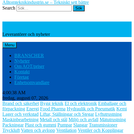
Alltomteknikindustrin.se – Tekniskt sett bättre
Search
Leverantörer och nyheter
Leverantörer och nyheter
Menu
BRANSCHER
Nyheter
Om AOT/priser
Kontakt
Företag
Enhetsomvandlare
4:00:39 AM
fredag, augusti 07, 2026
Brand och säkerhet
Bygg teknik
El och elektronik
Emballage och
förpackning
Energi
Food Pharma
Hydraulik och Pneumatik
Kemi
Lager och verkstad
Liftar, Ställningar och Stegar
Lyftutrustning
Maskinbearbetning
Metall och stål
Miljö och avfall
Mätutrustning
Packningar
Plast och gummi
Pumpar
Slangar
Transmissioner
Tryckluft
Vatten och avlopp
Ventilation
Ventiler och Kopplingar