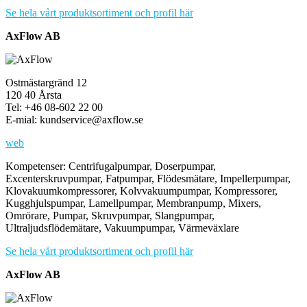
Se hela vårt produktsortiment och profil här
AxFlow AB
Ostmästargränd 12
120 40 Årsta
Tel: +46 08-602 22 00
E-mial: kundservice@axflow.se
web
Kompetenser: Centrifugalpumpar, Doserpumpar,
Excenterskruvpumpar, Fatpumpar, Flödesmätare, Impellerpumpar,
Klovakuumkompressorer, Kolvvakuumpumpar, Kompressorer,
Kugghjulspumpar, Lamellpumpar, Membranpump, Mixers,
Omrörare, Pumpar, Skruvpumpar, Slangpumpar,
Ultraljudsflödemätare, Vakuumpumpar, Värmeväxlare
Se hela vårt produktsortiment och profil här
AxFlow AB