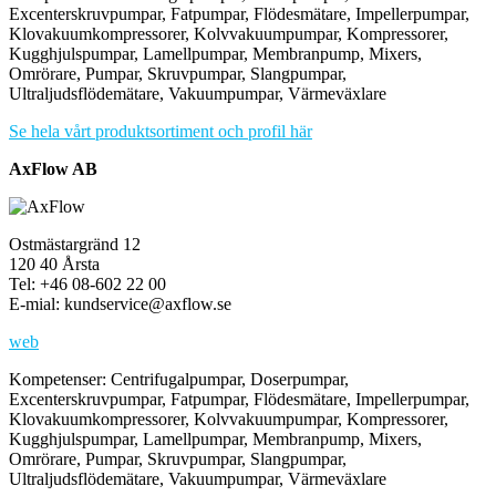
Excenterskruvpumpar, Fatpumpar, Flödesmätare, Impellerpumpar,
Klovakuumkompressorer, Kolvvakuumpumpar, Kompressorer,
Kugghjulspumpar, Lamellpumpar, Membranpump, Mixers,
Omrörare, Pumpar, Skruvpumpar, Slangpumpar,
Ultraljudsflödemätare, Vakuumpumpar, Värmeväxlare
Se hela vårt produktsortiment och profil här
AxFlow AB
Ostmästargränd 12
120 40 Årsta
Tel: +46 08-602 22 00
E-mial: kundservice@axflow.se
web
Kompetenser: Centrifugalpumpar, Doserpumpar,
Excenterskruvpumpar, Fatpumpar, Flödesmätare, Impellerpumpar,
Klovakuumkompressorer, Kolvvakuumpumpar, Kompressorer,
Kugghjulspumpar, Lamellpumpar, Membranpump, Mixers,
Omrörare, Pumpar, Skruvpumpar, Slangpumpar,
Ultraljudsflödemätare, Vakuumpumpar, Värmeväxlare