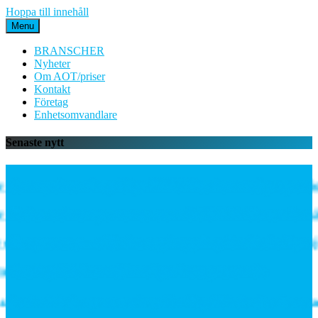
Hoppa till innehåll
Menu
BRANSCHER
Nyheter
Om AOT/priser
Kontakt
Företag
Enhetsomvandlare
Senaste nytt
den mycket mångsidiga PE06M-serien med proportionell
flödes- och temperatursensorn SCVOT2 Vortex för väts
er gateway – välj rätt uppkoppling för ditt IoT-projek
beslag förbättrar järnvägsnätets prestanda
in inleder partnerskap för högeffektiv distribuerad 