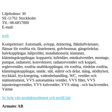
Liljeholmsv 30
SE-11761 Stockholm
Tlf.: 08-6857000
E-mail:
web
Kompetenser: Automatik, avlopp, dränering, fläktluftvärmare,
flänsar för rostfria rör, fästelement, golvbrunnar, gängrördelar,
halvkopplingar, hålprofiler, installationsrör, klammer,
klämringskopplingar, kopparrör, luftridåer, minikulventiler, montage,
pumpar, radiatorer, konvektorer, radiatorventiler och koppel,
reglerventiler, rostfria snabbkopplingar, rör rostfria, rördelar rostfria,
klämringskopplingar, smide, stål, stålrör och delar, stång, stödhylsor,
tryckkärl, tryckstegring, vattenbehandling, WC, ventiler och
mätinstrument, VVS automatiska ventiler, VVS filter, VVS
injusteringsventiler, VVS kulventiler, VVS stäng - och backventiler,
Värme
Se hela vårt produktsortiment och profil här
Armatec AB