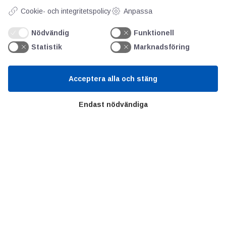
SIFU
Cookie- och integritetspolicy
Anpassa
Chalmers Industriteknik
Nödvändig
Funktionell
Statistik
Marknadsföring
Värt att besöka
Acceptera alla och stäng
Altomteknik
Altombyen
Endast nödvändiga
Handelsförbund
Teknikföretagen
Sveriges Ingenjörer
Copyright © 2022 Alltomteknikindustrin.se - Alla rättigheter