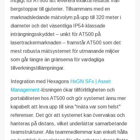
möjligt för AT500 att leverera exakta resultat från
bergstoppar till gjuterier. Tillsammans med en
marknadsledande mätvolym på upp till 320 meter i
diameter och det väsentliga IP54-klassade
inträngningsskyddet – unikt för AT500 på
lasertrackermarknaden – framstår AT500 som det
mest robusta mätsystemet för utmanande miljöer
som går längre än gränserna för vardagliga
tillverkningstillämpningar.
Integration med Hexagons
HxGN SFx | Asset
Management
-lösningen ökar tillförlitligheten och
portabiliteten hos AT500 och gör systemet ännu mer
kapabelt att leva upp till sina "mäta var som helst"
referenser. Det gör att systemet kan övervakas och
hanteras på distans, vilket underlättar samarbetande
teamstrukturer. Alla teammedlemmar kan enkelt hålla