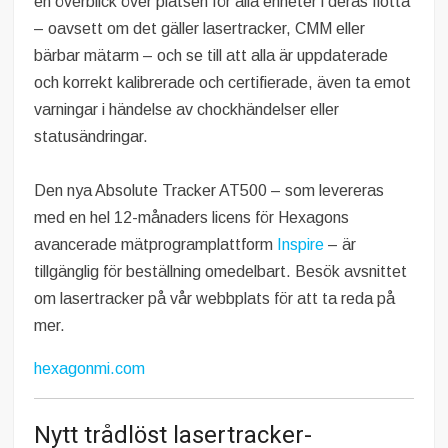
en överblick över platsen för alla enheter i deras flotta
– oavsett om det gäller lasertracker, CMM eller
bärbar mätarm – och se till att alla är uppdaterade
och korrekt kalibrerade och certifierade, även ta emot
varningar i händelse av chockhändelser eller
statusändringar.
Den nya Absolute Tracker AT500 – som levereras
med en hel 12-månaders licens för Hexagons
avancerade mätprogramplattform
Inspire
– är
tillgänglig för beställning omedelbart. Besök avsnittet
om lasertracker på vår webbplats för att ta reda på
mer.
hexagonmi.com
Nytt trådlöst lasertracker-