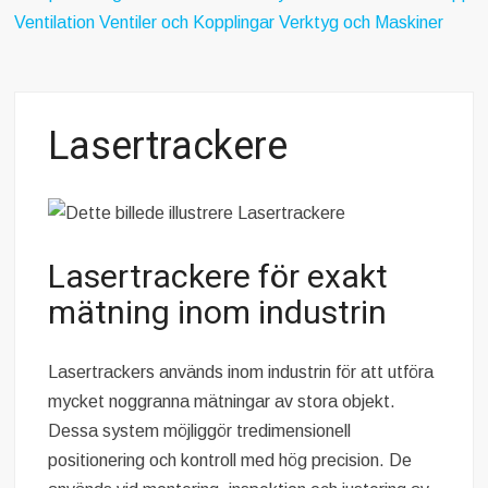
ABB förvärvar Advantics och stärker erbjudandet inom
Ventilation
Ventiler och Kopplingar
Verktyg och Maskiner
likströmsteknik
Replace Physical Fixtures and Enhance Measuring Processes
Dunlop Hiflex tar ny rekordorder!
Lasertrackere
Vilken rostfri plåt tål din miljö?
Atlas Copco Group tilldelas prestigefyllt pris för industriellt
monteringsverktyg
Nya 12-portars APL-Switchar i kompakt utförande
Lasertrackere för exakt
Nexans och Hydro tecknar långsiktigt avtal
mätning inom industrin
Casino och spelmarknaden som växte när industrin blev digital
Lasertrackers används inom industrin för att utföra
mycket noggranna mätningar av stora objekt.
APEM och Alps Alpine Europe fördjupar samarbetet för att
leverera nästa generations industriella HMI-lösningar
Dessa system möjliggör tredimensionell
positionering och kontroll med hög precision. De