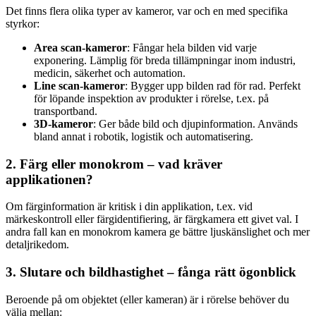
Det finns flera olika typer av kameror, var och en med specifika
styrkor:
Area scan-kameror
: Fångar hela bilden vid varje
exponering. Lämplig för breda tillämpningar inom industri,
medicin, säkerhet och automation.
Line scan-kameror
: Bygger upp bilden rad för rad. Perfekt
för löpande inspektion av produkter i rörelse, t.ex. på
transportband.
3D-kameror
: Ger både bild och djupinformation. Används
bland annat i robotik, logistik och automatisering.
2. Färg eller monokrom – vad kräver
applikationen?
Om färginformation är kritisk i din applikation, t.ex. vid
märkeskontroll eller färgidentifiering, är färgkamera ett givet val. I
andra fall kan en monokrom kamera ge bättre ljuskänslighet och mer
detaljrikedom.
3. Slutare och bildhastighet – fånga rätt ögonblick
Beroende på om objektet (eller kameran) är i rörelse behöver du
välja mellan: