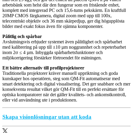
arbetsbänk som helst där den fungerar som en fristående enhet,
komplett med integrerad PC och 15,6-tums pekskärm. En kraftfull
20MP CMOS färgkamera, digital zoom med upp till 100x,
telecentriskt objektiv och 36 mm skärpedjup, ger dig högupplösta
bilder med exakt fokus även för ojämna komponenter.
Pålitlig och spårbar
Avslutningsvis erbjuder systemet även pålitlighet och spårbarhet
med kalibrering på upp till ±10 µm noggrannhet och repeterbarhet
inom 2σ ≤ 4 µm. Inbyggda spårbarhetsfunktioner och
miljökorrigering förstärker förtroendet för mätningen.
Ett bättre alternativ till profilprojektorer
Traditionella projektorer kräver manuell uppriktning och goda
kunskaper hos operatören, steg som QM-Fit automatiserar med
smart detektering och digital visualisering. Det ger snabbare och mer
konsekventa resultat vilket gör QM-Fit till en perfekt ersättare för
optiska komparatorer när det gäller kvalitets- och ankomstkontroll,
eller vid användning ute i produktionen.
Skapa visionlösningar utan att koda