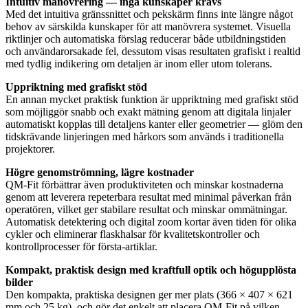
Intuitiv manövrering — inga kunskaper krävs
Med det intuitiva gränssnittet och pekskärm finns inte längre något
behov av särskilda kunskaper för att manövrera systemet. Visuella
riktlinjer och automatiska förslag reducerar både utbildningstiden
och användarorsakade fel, dessutom visas resultaten grafiskt i realtid
med tydlig indikering om detaljen är inom eller utom tolerans.
Uppriktning med grafiskt stöd
En annan mycket praktisk funktion är uppriktning med grafiskt stöd
som möjliggör snabb och exakt mätning genom att digitala linjaler
automatiskt kopplas till detaljens kanter eller geometrier — glöm den
tidskrävande linjeringen med hårkors som används i traditionella
projektorer.
Högre genomströmning, lägre kostnader
QM-Fit förbättrar även produktiviteten och minskar kostnaderna
genom att leverera repeterbara resultat med minimal påverkan från
operatören, vilket ger stabilare resultat och minskar ommätningar.
Automatisk detektering och digital zoom kortar även tiden för olika
cykler och eliminerar flaskhalsar för kvalitetskontroller och
kontrollprocesser för första-artiklar.
Kompakt, praktisk design med kraftfull optik och högupplösta
bilder
Den kompakta, praktiska designen ger mer plats (366 × 407 × 621
mm och 25 kg), och gör det enkelt att placera QM-Fit på vilken