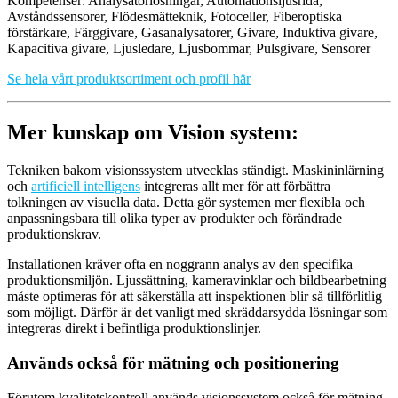
Kompetenser: Analysatorlösningar, Automationsljusridå,
Avståndssensorer, Flödesmätteknik, Fotoceller, Fiberoptiska
förstärkare, Färggivare, Gasanalysatorer, Givare, Induktiva givare,
Kapacitiva givare, Ljusledare, Ljusbommar, Pulsgivare, Sensorer
Se hela vårt produktsortiment och profil här
Mer kunskap om Vision system:
Tekniken bakom visionssystem utvecklas ständigt. Maskininlärning
och
artificiell intelligens
integreras allt mer för att förbättra
tolkningen av visuella data. Detta gör systemen mer flexibla och
anpassningsbara till olika typer av produkter och förändrade
produktionskrav.
Installationen kräver ofta en noggrann analys av den specifika
produktionsmiljön. Ljussättning, kameravinklar och bildbearbetning
måste optimeras för att säkerställa att inspektionen blir så tillförlitlig
som möjligt. Därför är det vanligt med skräddarsydda lösningar som
integreras direkt i befintliga produktionslinjer.
Används också för mätning och positionering
Förutom kvalitetskontroll används visionssystem också för mätning