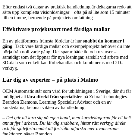
Efter endast två dagar av praktisk handledning är deltagarna redo att
sätta upp kompletta visionlösningar – ofta på så lite som 15 minuter
till en timme, beroende på projektets omfattning.
Effektivare projektstart med färdiga mallar
En av plattformens främsta fördelar är hur
snabbt du kommer i
gång
. Tack vare färdiga mallar och exempelprojekt behöver du inte
börja från noll varje gång. Det sparar både tid och resurser –
samtidigt som det öppnar för nya lösningar, särskilt vid arbete med
3D-data som enkelt kan förbehandlas och kombineras med 2D-
verktyg.
Lär dig av experter – på plats i Malmö
OEM Automatic står som värd för utbildningen i Sverige, där du får
möjlighet att
lära direkt från specialister
på Zebra Technologies.
Brandon Ziemons, Learning Specialist Advisor och en av
kursledarna, betonar vikten av handledning:
– Det går att lära sig på egen hand, men kursdeltagarna får ett helt
annat flyt i arbetet. Du lär dig snabbare, hittar rätt verktyg direkt
och får självförtroendet att fortsätta utforska mer avancerade
funktioner
, säger Brandon.