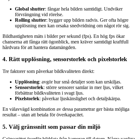
Global shutter
: fångar hela bilden samtidigt. Undviker
förvrängning vid rörelse.
Rolling shutter
: bygger upp bilden radvis. Ger ofta högre
upplösning men kan orsaka snedvridning om något rör sig.
Bildhastigheten mäts i bilder per sekund (fps). En hög fps ökar
chanserna att fånga rätt ögonblick, men kräver samtidigt kraftfull
hårdvara för att hantera datamängden.
4. Rätt upplösning, sensorstorlek och pixelstorlek
Tre faktorer som påverkar bildkvaliteten direkt:
Upplösning
: avgör hur små detaljer som kan urskiljas.
Sensorstorlek
: större sensorer samlar in mer ljus, vilket
förbättrar bildkvaliteten i svagt ljus.
Pixelstorlek
: påverkar ljuskänslighet och detaljskärpa.
En välavvägd kombination av dessa parametrar ger bästa möjliga
resultat – utan att betala för överkapacitet.
5. Välj gränssnitt som passar din miljö
Gränssnittet överför bilddata från kameran till datorn. Några vanliga