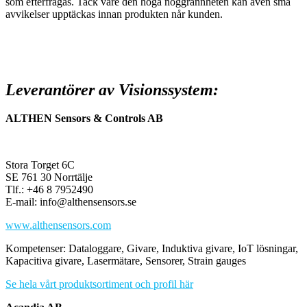
som efterfrågas. Tack vare den höga noggrannheten kan även små
avvikelser upptäckas innan produkten når kunden.
Leverantörer av Visionssystem:
ALTHEN Sensors & Controls AB
Stora Torget 6C
SE 761 30 Norrtälje
Tlf.: +46 8 7952490
E-mail: info@althensensors.se
www.althensensors.com
Kompetenser: Dataloggare, Givare, Induktiva givare, IoT lösningar,
Kapacitiva givare, Lasermätare, Sensorer, Strain gauges
Se hela vårt produktsortiment och profil här