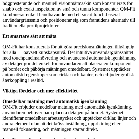
högpresterande och manuell visionmätmaskin som konstruerats för
snabb och exakt inspektion av små och tunna komponenter. QM-Fit
kombinerar enkelt handhavande med ett smart touch-baserat
användargränssnitt och positionerar sig som framtidens alternativ till
traditionella profilprojektorer.
Ett smartare sätt att mäta
QM-Fit har konstruerats för att göra precisionsmätningen tillgänglig
för alla — oavsett kunskapsnivå. Det intuitiva användargränssnittet
med touchpanelmanövrering och avancerad automatisk igenkänning
av detaljer gör det enkelt för användaren att placera en komponent
på bordet och påbörja mätningen omedelbart. Systemet upptäcker
automatiskt egenskaper som cirklar och kanter, och erbjuder grafisk
återkoppling i realtid.
Viktiga fördelar och mer effektivitet
Omedelbar mätning med automatisk igenkänning
QM-Fit erbjuder omedelbar mätning med automatisk igenkänning,
användaren behöver bara placera detaljen på bordet. Systemet
identifierar omedelbart arbetsstycket och upptäcker cirklar, linjer och
andra element utan att det krävs inställning, uppriktning eller
manuell fokusering, och mätningen startar direkt.