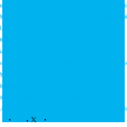
r in till Roadshow 2026 – upptäck framtidens intralog
antics och stärker erbjudandet inom likströmsteknik
Fixtures and Enhance Measuring Processes
ny rekordorder!
tål din miljö?
illdelas prestigefyllt pris för industriellt monteringsv
L-Switchar i kompakt utförande
ecknar långsiktigt avtal
knaden som växte när industrin blev digital
ne Europe fördjupar samarbetet för att leverera näst
Facebook
Twitter
Linkedin