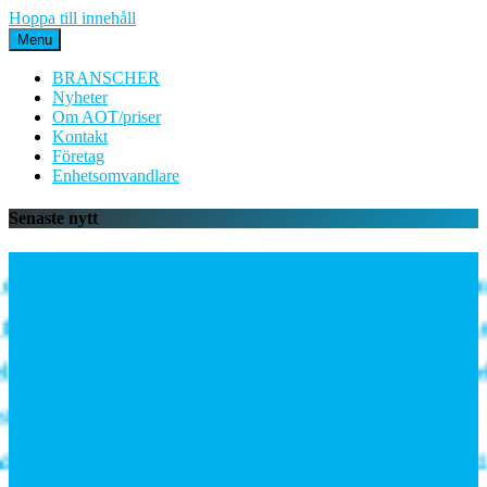
Hoppa till innehåll
Menu
BRANSCHER
Nyheter
Om AOT/priser
Kontakt
Företag
Enhetsomvandlare
Senaste nytt
en mycket mångsidiga PE06M-serien med proportionella
ödes- och temperatursensorn SCVOT2 Vortex för vätske
r gateway – välj rätt uppkoppling för ditt IoT-projekt
slag förbättrar järnvägsnätets prestanda
n inleder partnerskap för högeffektiv distribuerad k