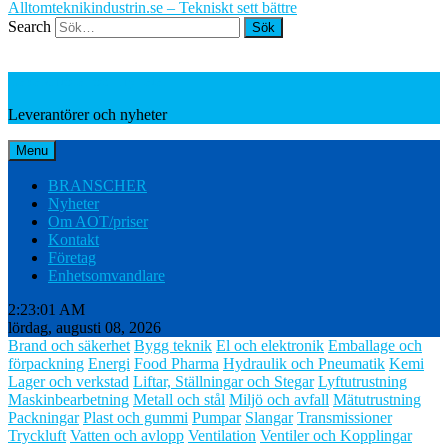
Alltomteknikindustrin.se – Tekniskt sett bättre
Search
Leverantörer och nyheter
Leverantörer och nyheter
Menu
BRANSCHER
Nyheter
Om AOT/priser
Kontakt
Företag
Enhetsomvandlare
2:23:02 AM
lördag, augusti 08, 2026
Brand och säkerhet
Bygg teknik
El och elektronik
Emballage och
förpackning
Energi
Food Pharma
Hydraulik och Pneumatik
Kemi
Lager och verkstad
Liftar, Ställningar och Stegar
Lyftutrustning
Maskinbearbetning
Metall och stål
Miljö och avfall
Mätutrustning
Packningar
Plast och gummi
Pumpar
Slangar
Transmissioner
Tryckluft
Vatten och avlopp
Ventilation
Ventiler och Kopplingar