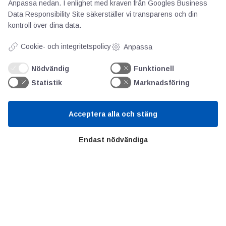
Anpassa nedan. I enlighet med kraven från
Googles Business
Om oss
Data Responsibility Site
säkerställer vi transparens och din
Priser
kontroll över dina data.
Kontakt
Cookie- och integritetspolicy
Anpassa
GDPR
Nödvändig
Funktionell
Statistik
Marknadsföring
Kunskapscentrum
SIFU
Acceptera alla och stäng
Chalmers Industriteknik
Endast nödvändiga
Värt att besöka
Altomteknik
Altombyen