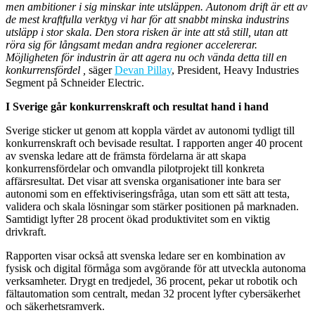
men ambitioner i sig minskar inte utsläppen. Autonom drift är ett av
de mest kraftfulla verktyg vi har för att snabbt minska industrins
utsläpp i stor skala. Den stora risken är inte att stå still, utan att
röra sig för långsamt medan andra regioner accelererar.
Möjligheten för industrin är att agera nu och vända detta till en
konkurrensfördel ,
säger
Devan Pillay
, President, Heavy Industries
Segment på Schneider Electric.
I Sverige går konkurrenskraft och resultat hand i hand
Sverige sticker ut genom att koppla värdet av autonomi tydligt till
konkurrenskraft och bevisade resultat. I rapporten anger 40 procent
av svenska ledare att de främsta fördelarna är att skapa
konkurrensfördelar och omvandla pilotprojekt till konkreta
affärsresultat. Det visar att svenska organisationer inte bara ser
autonomi som en effektiviseringsfråga, utan som ett sätt att testa,
validera och skala lösningar som stärker positionen på marknaden.
Samtidigt lyfter 28 procent ökad produktivitet som en viktig
drivkraft.
Rapporten visar också att svenska ledare ser en kombination av
fysisk och digital förmåga som avgörande för att utveckla autonoma
verksamheter. Drygt en tredjedel, 36 procent, pekar ut robotik och
fältautomation som centralt, medan 32 procent lyfter cybersäkerhet
och säkerhetsramverk.