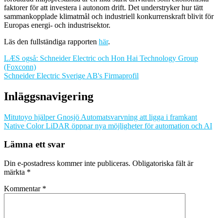
faktorer för att investera i autonom drift. Det understryker hur tätt
sammankopplade klimatmål och industriell konkurrenskraft blivit för
Europas energi- och industrisektor.
Läs den fullständiga rapporten
här
.
LÆS også: Schneider Electric och Hon Hai Technology Group
(Foxconn)
Schneider Electric Sverige AB's Firmaprofil
Inläggsnavigering
Mitutoyo hjälper Gnosjö Automatsvarvning att ligga i framkant
Native Color LiDAR öppnar nya möjligheter för automation och AI
Lämna ett svar
Din e-postadress kommer inte publiceras.
Obligatoriska fält är
märkta
*
Kommentar
*