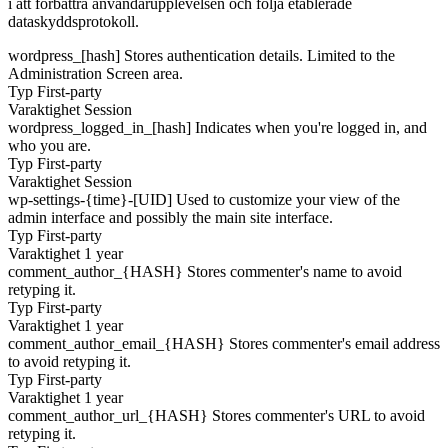
i att förbättra användarupplevelsen och följa etablerade
dataskyddsprotokoll.
wordpress_[hash]
Stores authentication details. Limited to the
Administration Screen area.
Typ
First-party
Varaktighet
Session
wordpress_logged_in_[hash]
Indicates when you're logged in, and
who you are.
Typ
First-party
Varaktighet
Session
wp-settings-{time}-[UID]
Used to customize your view of the
admin interface and possibly the main site interface.
Typ
First-party
Varaktighet
1 year
comment_author_{HASH}
Stores commenter's name to avoid
retyping it.
Typ
First-party
Varaktighet
1 year
comment_author_email_{HASH}
Stores commenter's email address
to avoid retyping it.
Typ
First-party
Varaktighet
1 year
comment_author_url_{HASH}
Stores commenter's URL to avoid
retyping it.