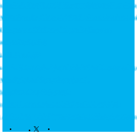
er in till Roadshow 2026 – upptäck framtidens intralog
antics och stärker erbjudandet inom likströmsteknik
Fixtures and Enhance Measuring Processes
 ny rekordorder!
 tål din miljö?
tilldelas prestigefyllt pris för industriellt monteringsv
PL-Switchar i kompakt utförande
tecknar långsiktigt avtal
rknaden som växte när industrin blev digital
ine Europe fördjupar samarbetet för att leverera näst
Facebook
Twitter
Linkedin