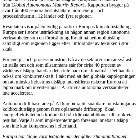
från
Global Autonomous Maturity Report
. Rapporten bygger på
svar från 400 seniora beslutsfattare inom energi- och
processindustrin i 12 länder och fyra regioner.
Resultaten visar på en tydlig paradox i Europas klimatomställning.
Europa ser i större utsträckning än någon annan region autonoma
verksamheter som en förutsättning för att nå nettonollutsläpp,
samtidigt som regionen ligger efter i införandet av tekniken i stor
skala.
För energi- och processindustrin, två av de sektorer som är svårast
att ställa om och som tillsammans står för cirka 40 procent av
världens utsläpp, handlar detta inte bara om klimatmål. Det handlar
också om konkurrenskraft. I takt med att den globala kapplöpningen
om att minska industrins utsläpp intensifieras riskerar Europa att
tappa mark om investeringar i AI-drivna autonoma verksamheter
inte accelererar.
Autonom drift baserade på AI kan bidra till snabbare minskningar av
koldioxidutsläpp genom färre oplanerade driftstopp, ökad
energieffektivitet och kortare tid från klimatambitioner till konkreta
resultat. Varje år som implementeringen försenas innebär utsläpp
som inte kan kompenseras i efterhand.
Europa har länge varit ledande när det gäller klimatambitioner,