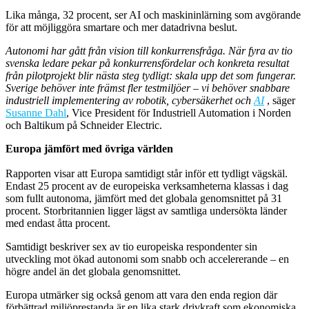
Lika många, 32 procent, ser AI och maskininlärning som avgörande
för att möjliggöra smartare och mer datadrivna beslut.
Autonomi har gått från vision till konkurrensfråga. När fyra av tio
svenska ledare pekar på konkurrensfördelar och konkreta resultat
från pilotprojekt blir nästa steg tydligt: skala upp det som fungerar.
Sverige behöver inte främst fler testmiljöer – vi behöver snabbare
industriell implementering av robotik, cybersäkerhet och
AI
, säger
Susanne Dahl
, Vice President för Industriell Automation i Norden
och Baltikum på Schneider Electric.
Europa jämfört med övriga världen
Rapporten visar att Europa samtidigt står inför ett tydligt vägskäl.
Endast 25 procent av de europeiska verksamheterna klassas i dag
som fullt autonoma, jämfört med det globala genomsnittet på 31
procent. Storbritannien ligger lägst av samtliga undersökta länder
med endast åtta procent.
Samtidigt beskriver sex av tio europeiska respondenter sin
utveckling mot ökad autonomi som snabb och accelererande – en
högre andel än det globala genomsnittet.
Europa utmärker sig också genom att vara den enda region där
förbättrad miljöprestanda är en lika stark drivkraft som ekonomiska