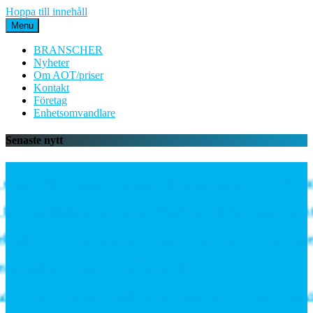
Hoppa till innehåll
Menu
BRANSCHER
Nyheter
Om AOT/priser
Kontakt
Företag
Enhetsomvandlare
Senaste nytt
en mycket mångsidiga PE06M-serien med proportionell
lödes- och temperatursensorn SCVOT2 Vortex för vätsk
r gateway – välj rätt uppkoppling för ditt IoT-projekt
eslag förbättrar järnvägsnätets prestanda
n inleder partnerskap för högeffektiv distribuerad k