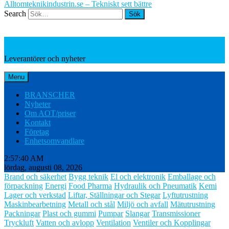
Alltomteknikindustrin.se – Tekniskt sett bättre
Search
Leverantörer och nyheter
Leverantörer och nyheter
Menu
BRANSCHER
Nyheter
Om AOT/priser
Kontakt
Företag
Enhetsomvandlare
2:57:41 AM
lördag, augusti 08, 2026
Brand och säkerhet
Bygg teknik
El och elektronik
Emballage och
förpackning
Energi
Food Pharma
Hydraulik och Pneumatik
Kemi
Lager och verkstad
Liftar, Ställningar och Stegar
Lyftutrustning
Maskinbearbetning
Metall och stål
Miljö och avfall
Mätutrustning
Packningar
Plast och gummi
Pumpar
Slangar
Transmissioner
Tryckluft
Vatten och avlopp
Ventilation
Ventiler och Kopplingar