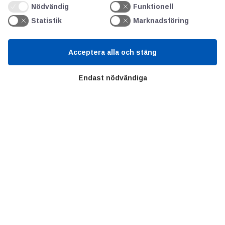
Nödvändig
Funktionell
GDPR
Statistik
Marknadsföring
Kunskapscentrum
Acceptera alla och stäng
SIFU
Endast nödvändiga
Chalmers Industriteknik
Värt att besöka
Altomteknik
Altombyen
Handelsförbund
Teknikföretagen