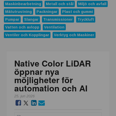
Maskinbearbetning
Metall och stål
Miljö och avfall
Mätutrustning
Packningar
Plast och gummi
Pumpar
Slangar
Transmissioner
Tryckluft
Vatten och avlopp
Ventilation
Ventiler och Kopplingar
Verktyg och Maskiner
Native Color LiDAR
öppnar nya
möjligheter för
automation och AI
25. jun 2026