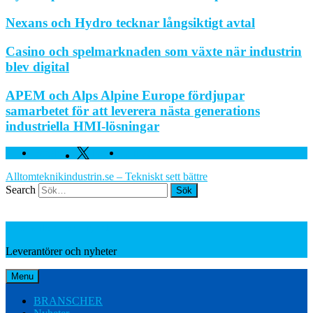
Nexans och Hydro tecknar långsiktigt avtal
Casino och spelmarknaden som växte när industrin
blev digital
APEM och Alps Alpine Europe fördjupar
samarbetet för att leverera nästa generations
industriella HMI-lösningar
Facebook
Twitter
Linkedin
Alltomteknikindustrin.se – Tekniskt sett bättre
Search
Leverantörer och nyheter
Leverantörer och nyheter
Menu
BRANSCHER