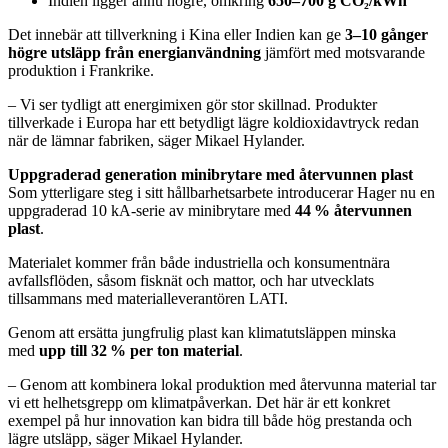
Indien ligger ännu högre, omkring
650–700 g CO₂/kWh
Det innebär att tillverkning i Kina eller Indien kan ge
3–10 gånger
högre utsläpp från energianvändning
jämfört med motsvarande
produktion i Frankrike.
– Vi ser tydligt att energimixen gör stor skillnad. Produkter
tillverkade i Europa har ett betydligt lägre koldioxidavtryck redan
när de lämnar fabriken, säger Mikael Hylander.
Uppgraderad generation minibrytare med återvunnen plast
Som ytterligare steg i sitt hållbarhetsarbete introducerar Hager nu en
uppgraderad 10 kA-serie av minibrytare med
44 % återvunnen
plast
.
Materialet kommer från både industriella och konsumentnära
avfallsflöden, såsom fisknät och mattor, och har utvecklats
tillsammans med materialleverantören LATI.
Genom att ersätta jungfrulig plast kan klimatutsläppen minska
med
upp till 32 % per ton material
.
– Genom att kombinera lokal produktion med återvunna material tar
vi ett helhetsgrepp om klimatpåverkan. Det här är ett konkret
exempel på hur innovation kan bidra till både hög prestanda och
lägre utsläpp, säger Mikael Hylander.