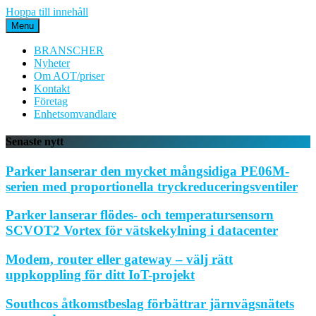
Hoppa till innehåll
Menu
BRANSCHER
Nyheter
Om AOT/priser
Kontakt
Företag
Enhetsomvandlare
Senaste nytt
Parker lanserar den mycket mångsidiga PE06M-
serien med proportionella tryckreduceringsventiler
Parker lanserar flödes- och temperatursensorn
SCVOT2 Vortex för vätskekylning i datacenter
Modem, router eller gateway – välj rätt
uppkoppling för ditt IoT-projekt
Southcos åtkomstbeslag förbättrar järnvägsnätets