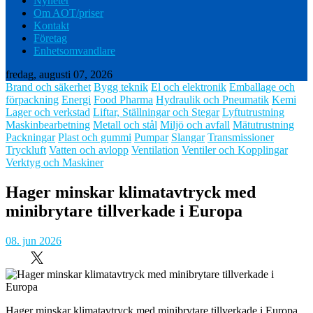
Nyheter
Om AOT/priser
Kontakt
Företag
Enhetsomvandlare
fredag, augusti 07, 2026
Brand och säkerhet
Bygg teknik
El och elektronik
Emballage och
förpackning
Energi
Food Pharma
Hydraulik och Pneumatik
Kemi
Lager och verkstad
Liftar, Ställningar och Stegar
Lyftutrustning
Maskinbearbetning
Metall och stål
Miljö och avfall
Mätutrustning
Packningar
Plast och gummi
Pumpar
Slangar
Transmissioner
Tryckluft
Vatten och avlopp
Ventilation
Ventiler och Kopplingar
Verktyg och Maskiner
Hager minskar klimatavtryck med
minibrytare tillverkade i Europa
08. jun 2026
Hager minskar klimatavtryck med minibrytare tillverkade i Europa