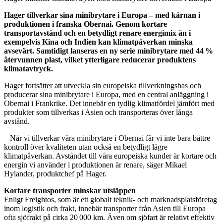
Hager tillverkar sina minibrytare i Europa – med kärnan i
produktionen i franska Obernai. Genom kortare
transportavstånd och en betydligt renare energimix än i
exempelvis Kina och Indien kan klimatpåverkan minska
avsevärt. Samtidigt lanseras en ny serie minibrytare med 44 %
återvunnen plast, vilket ytterligare reducerar produktens
klimatavtryck.
Hager fortsätter att utveckla sin europeiska tillverkningsbas och
producerar sina minibrytare i Europa, med en central anläggning i
Obernai i Frankrike. Det innebär en tydlig klimatfördel jämfört med
produkter som tillverkas i Asien och transporteras över långa
avstånd.
– När vi tillverkar våra minibrytare i Obernai får vi inte bara bättre
kontroll över kvaliteten utan också en betydligt lägre
klimatpåverkan. Avståndet till våra europeiska kunder är kortare och
energin vi använder i produktionen är renare, säger Mikael
Hylander, produktchef på Hager.
Kortare transporter minskar utsläppen
Enligt Freightos, som är ett globalt teknik- och marknadsplatsföretag
inom logistik och frakt, innebär transporter från Asien till Europa
ofta sjöfrakt på cirka 20 000 km. Även om sjöfart är relativt effektiv