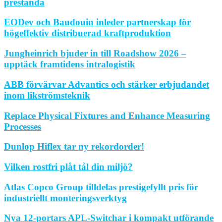
prestanda
EODev och Baudouin inleder partnerskap för
högeffektiv distribuerad kraftproduktion
Jungheinrich bjuder in till Roadshow 2026 –
upptäck framtidens intralogistik
ABB förvärvar Advantics och stärker erbjudandet
inom likströmsteknik
Replace Physical Fixtures and Enhance Measuring
Processes
Dunlop Hiflex tar ny rekordorder!
Vilken rostfri plåt tål din miljö?
Atlas Copco Group tilldelas prestigefyllt pris för
industriellt monteringsverktyg
Nya 12-portars APL-Switchar i kompakt utförande