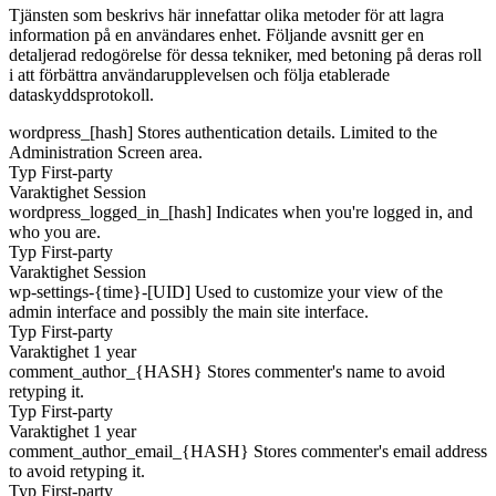
Tjänsten som beskrivs här innefattar olika metoder för att lagra
information på en användares enhet. Följande avsnitt ger en
detaljerad redogörelse för dessa tekniker, med betoning på deras roll
i att förbättra användarupplevelsen och följa etablerade
dataskyddsprotokoll.
wordpress_[hash]
Stores authentication details. Limited to the
Administration Screen area.
Typ
First-party
Varaktighet
Session
wordpress_logged_in_[hash]
Indicates when you're logged in, and
who you are.
Typ
First-party
Varaktighet
Session
wp-settings-{time}-[UID]
Used to customize your view of the
admin interface and possibly the main site interface.
Typ
First-party
Varaktighet
1 year
comment_author_{HASH}
Stores commenter's name to avoid
retyping it.
Typ
First-party
Varaktighet
1 year
comment_author_email_{HASH}
Stores commenter's email address
to avoid retyping it.
Typ
First-party