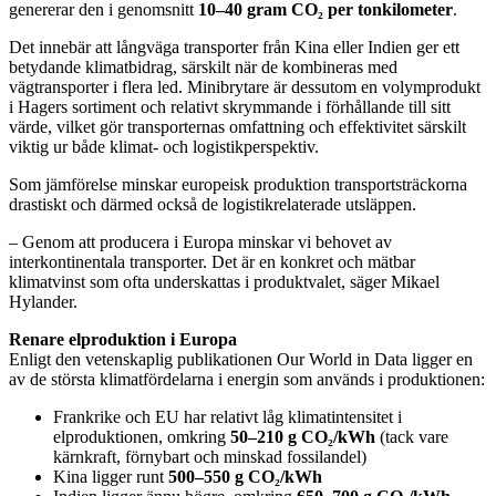
genererar den i genomsnitt
10–40 gram CO₂ per tonkilometer
.
Det innebär att långväga transporter från Kina eller Indien ger ett
betydande klimatbidrag, särskilt när de kombineras med
vägtransporter i flera led. Minibrytare är dessutom en volymprodukt
i Hagers sortiment och relativt skrymmande i förhållande till sitt
värde, vilket gör transporternas omfattning och effektivitet särskilt
viktig ur både klimat- och logistikperspektiv.
Som jämförelse minskar europeisk produktion transportsträckorna
drastiskt och därmed också de logistikrelaterade utsläppen.
– Genom att producera i Europa minskar vi behovet av
interkontinentala transporter. Det är en konkret och mätbar
klimatvinst som ofta underskattas i produktvalet, säger Mikael
Hylander.
Renare elproduktion i Europa
Enligt den vetenskaplig publikationen Our World in Data ligger en
av de största klimatfördelarna i energin som används i produktionen:
Frankrike och EU har relativt låg klimatintensitet i
elproduktionen, omkring
50–210 g CO₂/kWh
(tack vare
kärnkraft, förnybart och minskad fossilandel)
Kina ligger runt
500–550 g CO₂/kWh