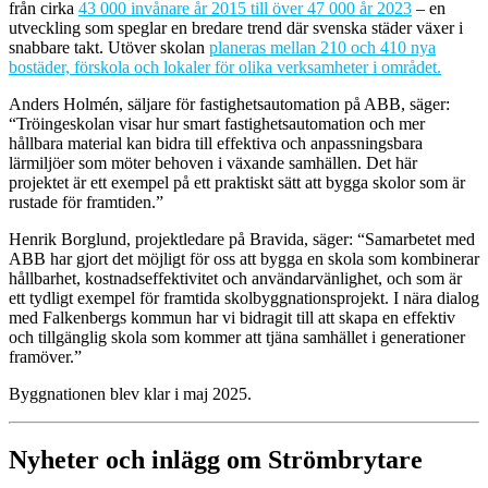
från cirka
43 000 invånare år 2015 till över 47 000 år 2023
– en
utveckling som speglar en bredare trend där svenska städer växer i
snabbare takt. Utöver skolan
planeras mellan 210 och 410 nya
bostäder, förskola och lokaler för olika verksamheter i området.
Anders Holmén, säljare för fastighetsautomation på ABB, säger:
“Tröingeskolan visar hur smart fastighetsautomation och mer
hållbara material kan bidra till effektiva och anpassningsbara
lärmiljöer som möter behoven i växande samhällen. Det här
projektet är ett exempel på ett praktiskt sätt att bygga skolor som är
rustade för framtiden.”
Henrik Borglund, projektledare på Bravida, säger: “Samarbetet med
ABB har gjort det möjligt för oss att bygga en skola som kombinerar
hållbarhet, kostnadseffektivitet och användarvänlighet, och som är
ett tydligt exempel för framtida skolbyggnationsprojekt. I nära dialog
med Falkenbergs kommun har vi bidragit till att skapa en effektiv
och tillgänglig skola som kommer att tjäna samhället i generationer
framöver.”
Byggnationen blev klar i maj 2025.
Nyheter och inlägg om Strömbrytare