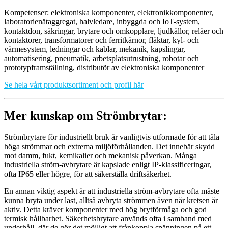
Kompetenser: elektroniska komponenter, elektronikkomponenter,
laboratorienätaggregat, halvledare, inbyggda och IoT-system,
kontaktdon, säkringar, brytare och omkopplare, ljudkällor, reläer och
kontaktorer, transformatorer och ferritkärnor, fläktar, kyl- och
värmesystem, ledningar och kablar, mekanik, kapslingar,
automatisering, pneumatik, arbetsplatsutrustning, robotar och
prototypframställning, distributör av elektroniska komponenter
Se hela vårt produktsortiment och profil här
Mer kunskap om Strömbrytar:
Strömbrytare för industriellt bruk är vanligtvis utformade för att tåla
höga strömmar och extrema miljöförhållanden. Det innebär skydd
mot damm, fukt, kemikalier och mekanisk påverkan. Många
industriella ström-avbrytare är kapslade enligt IP-klassificeringar,
ofta IP65 eller högre, för att säkerställa driftsäkerhet.
En annan viktig aspekt är att industriella ström-avbrytare ofta måste
kunna bryta under last, alltså avbryta strömmen även när kretsen är
aktiv. Detta kräver komponenter med hög brytförmåga och god
termisk hållbarhet. Säkerhetsbrytare används ofta i samband med
underhåll, där de gör det möjligt att frånkoppla spänningen på ett