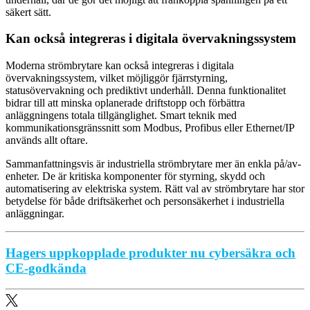
säkert sätt.
Kan också integreras i digitala övervakningssystem
Moderna strömbrytare kan också integreras i digitala
övervakningssystem, vilket möjliggör fjärrstyrning,
statusövervakning och prediktivt underhåll. Denna funktionalitet
bidrar till att minska oplanerade driftstopp och förbättra
anläggningens totala tillgänglighet. Smart teknik med
kommunikationsgränssnitt som Modbus, Profibus eller Ethernet/IP
används allt oftare.
Sammanfattningsvis är industriella strömbrytare mer än enkla på/av-
enheter. De är kritiska komponenter för styrning, skydd och
automatisering av elektriska system. Rätt val av strömbrytare har stor
betydelse för både driftsäkerhet och personsäkerhet i industriella
anläggningar.
Hagers uppkopplade produkter nu cybersäkra och
CE-godkända