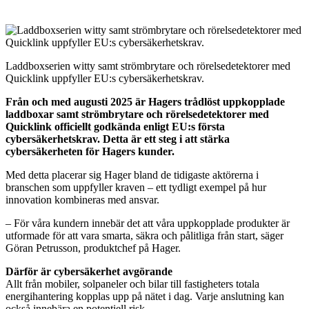
Laddboxserien witty samt strömbrytare och rörelsedetektorer med
Quicklink uppfyller EU:s cybersäkerhetskrav.
Från och med augusti 2025 är Hagers trådlöst uppkopplade
laddboxar samt strömbrytare och rörelsedetektorer med
Quicklink officiellt godkända enligt EU:s första
cybersäkerhetskrav. Detta är ett steg i att stärka
cybersäkerheten för Hagers kunder.
Med detta placerar sig Hager bland de tidigaste aktörerna i
branschen som uppfyller kraven – ett tydligt exempel på hur
innovation kombineras med ansvar.
– För våra kundern innebär det att våra uppkopplade produkter är
utformade för att vara smarta, säkra och pålitliga från start, säger
Göran Petrusson, produktchef på Hager.
Därför är cybersäkerhet avgörande
Allt från mobiler, solpaneler och bilar till fastigheters totala
energihantering kopplas upp på nätet i dag. Varje anslutning kan
också innebära en potentiell risk.