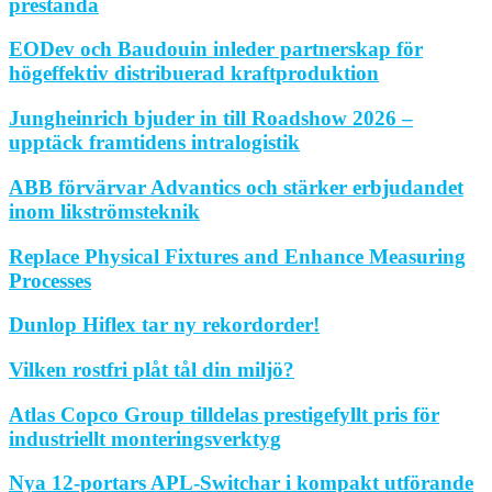
prestanda
EODev och Baudouin inleder partnerskap för
högeffektiv distribuerad kraftproduktion
Jungheinrich bjuder in till Roadshow 2026 –
upptäck framtidens intralogistik
ABB förvärvar Advantics och stärker erbjudandet
inom likströmsteknik
Replace Physical Fixtures and Enhance Measuring
Processes
Dunlop Hiflex tar ny rekordorder!
Vilken rostfri plåt tål din miljö?
Atlas Copco Group tilldelas prestigefyllt pris för
industriellt monteringsverktyg
Nya 12-portars APL-Switchar i kompakt utförande