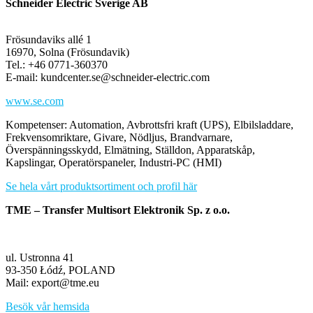
Schneider Electric Sverige AB
Frösundaviks allé 1
16970, Solna (Frösundavik)
Tel.: +46 0771-360370
E-mail: kundcenter.se@schneider-electric.com
www.se.com
Kompetenser: Automation, Avbrottsfri kraft (UPS), Elbilsladdare,
Frekvensomriktare, Givare, Nödljus, Brandvarnare,
Överspänningsskydd, Elmätning, Ställdon, Apparatskåp,
Kapslingar, Operatörspaneler, Industri-PC (HMI)
Se hela vårt produktsortiment och profil här
TME – Transfer Multisort Elektronik Sp. z o.o.
ul. Ustronna 41
93-350 Łódź, POLAND
Mail: export@tme.eu
Besök vår hemsida