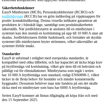
Säkerhetsfunktioner
Easy9 Minibrytare (MCB), Personskyddsbrytare (RCBO) och
jordfelsbrytare
(RCCB) har en grön indikering på vippknappen för
positiv kontaktindikering. Denna visuella indikator garanterar att
produkten är i frånskilt läge, samtidigt som produktsäkerheten
säkerställs. När jordfelsbrytaren är ansluten till en minibrytare i
systemet kan den motstå en kortslutning på upp till 10 000 A utan att
skadas. Jordfelsbrytaren förblir funktionell, och fortsätter att skydda
systemet tills minibrytaren bryter strömmen, vilket säkerställer att
systemet förblir intakt.
Standarder
Easy9 är utformad i enlighet med europeiska standarder, är
kompatibel med olika tillbehör, och har kapacitet att täcka höga krav
på brytförmåga vid kortslutning, vilket gör dem till ett bekvämt och
pålitligt val för elinstallationer. Minibrytarna som ingår i serien
har 10 000 A brytförmåga som standard, enligt EN60898-1, vilket
täcker in de flesta behov för bostäder och mindre kommersiella
byggnader. Dessutom behöver man inte fundera på om det skulle
räcka med en minibrytare som bara har 6000 A brytförmåga.
Serien Easy9 kommer att finnas tillgänglig att köpa från och med
den 15 September 2025.