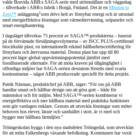
valde Bravida ABB:s SAGA-serie med strömställare och vägguttag
– tillverkade i ABB:s fabrik i Borgå, Finland. Det är en
Mission to
1
Zero™
anläggning
som drivs helt av förnybar energi och är utrustad
med energieffektiva lösningar som värmeåtervinning, solpaneler och
smart energihantering.
I dagsläget tillverkas 75 procent av SAGA™-produkterna – baserat
på de förväntade försäljningsvolymerna – av ISCC PLUS-certifierad
biocirkulär plast, en internationellt erkänd hållbarhetscertifiering för
förnybara och återvunna material. Denna plast har upp till 80
procent lägre global uppvärmningspotential jämfört med
fossilbaserade alternativ. För att möta kraven på tillgänglighet i
offentliga miljöer har SAGA-serien dessutom försetts med svarta
kontrastramar – något ABB producerade speciellt för detta projekt.
Patrik Näsman, produktchef på ABB, säger: “För oss på ABB
handlar smart och hållbar design om att göra gott – både för
människor och för miljön. Med SAGA™-serien kombinerar vi
energieffektiva och mer hållbara material med praktiska funktioner
som gör vardagen enklare. Genom att utveckla lösningar som möter
behoven hos elever, lärare och samhället i stort, är vi med och
bygger mer hållbara lärmiljöer.”
Tröingeskolan byggs i den nya stadsdelen Tröingedal, som utvecklas
för att möta Falkenbergs växande befolkning. Kommunen har vuxit