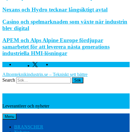
Nexans och Hydro tecknar långsiktigt avtal
Casino och spelmarknaden som växte när industrin
blev digital
APEM och Alps Alpine Europe fördjupar
samarbetet för att leverera nästa generations
industriella HMI-lösningar
Facebook
Twitter
Linkedin
Alltomteknikindustrin.se – Tekniskt sett bättre
Search
Leverantörer och nyheter
Leverantörer och nyheter
Menu
BRANSCHER