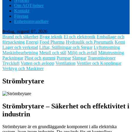
Nyheter
Om AOT/priser
Kontakt
Företag
Enhetsomvandlare
fredag, augusti 07, 2026
Brand och säkerhet
Bygg teknik
El och elektronik
Emballage och
förpackning
Energi
Food Pharma
Hydraulik och Pneumatik
Kemi
Lager och verkstad
Liftar, Ställningar och Stegar
Lyftutrustning
Maskinbearbetning
Metall och stål
Miljö och avfall
Mätutrustning
Packningar
Plast och gummi
Pumpar
Slangar
Transmissioner
Tryckluft
Vatten och avlopp
Ventilation
Ventiler och Kopplingar
Verktyg och Maskiner
Strömbrytare
Strömbrytare – Säkerhet och effektivitet i
industrin
Strömbrytare är en grundläggande komponent i alla elektriska
system, även inom industrin. De används för att kontrollera