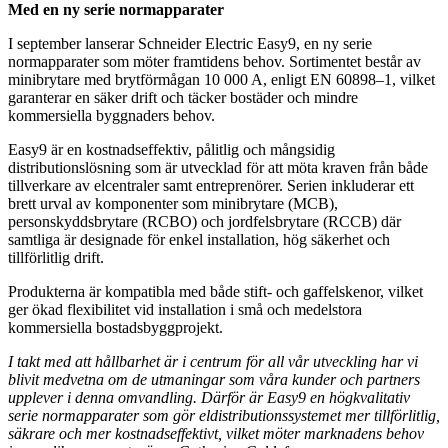
Med en ny serie normapparater
I september lanserar Schneider Electric Easy9, en ny serie
normapparater som möter framtidens behov. Sortimentet består av
minibrytare med brytförmågan 10 000 A, enligt EN 60898–1, vilket
garanterar en säker drift och täcker bostäder och mindre
kommersiella byggnaders behov.
Easy9 är en kostnadseffektiv, pålitlig och mångsidig
distributionslösning som är utvecklad för att möta kraven från både
tillverkare av elcentraler samt entreprenörer. Serien inkluderar ett
brett urval av komponenter som minibrytare (MCB),
personskyddsbrytare (RCBO) och jordfelsbrytare (RCCB) där
samtliga är designade för enkel installation, hög säkerhet och
tillförlitlig drift.
Produkterna är kompatibla med både stift- och gaffelskenor, vilket
ger ökad flexibilitet vid installation i små och medelstora
kommersiella bostadsbyggprojekt.
I takt med att hållbarhet är i centrum för all vår utveckling har vi
blivit medvetna om de utmaningar som våra kunder och partners
upplever i denna omvandling. Därför är Easy9 en högkvalitativ
serie normapparater som gör eldistributionssystemet mer tillförlitlig,
säkrare och mer kostnadseffektivt, vilket möter marknadens behov