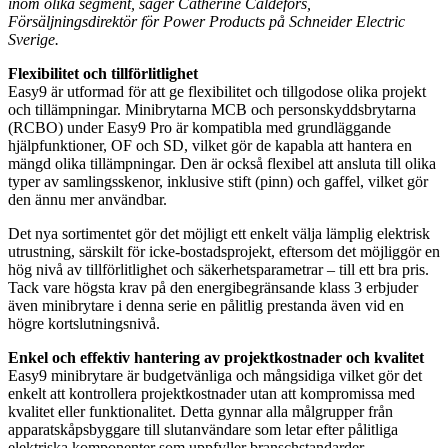
inom olika segment, säger Catherine Caldefors,
Försäljningsdirektör för Power Products på Schneider Electric
Sverige.
Flexibilitet och tillförlitlighet
Easy9 är utformad för att ge flexibilitet och tillgodose olika projekt
och tillämpningar. Minibrytarna MCB och personskyddsbrytarna
(RCBO) under Easy9 Pro är kompatibla med grundläggande
hjälpfunktioner, OF och SD, vilket gör de kapabla att hantera en
mängd olika tillämpningar. Den är också flexibel att ansluta till olika
typer av samlingsskenor, inklusive stift (pinn) och gaffel, vilket gör
den ännu mer användbar.
Det nya sortimentet gör det möjligt ett enkelt välja lämplig elektrisk
utrustning, särskilt för icke-bostadsprojekt, eftersom det möjliggör en
hög nivå av tillförlitlighet och säkerhetsparametrar – till ett bra pris.
Tack vare högsta krav på den energibegränsande klass 3 erbjuder
även minibrytare i denna serie en pålitlig prestanda även vid en
högre kortslutningsnivå.
Enkel och effektiv hantering av projektkostnader och kvalitet
Easy9 minibrytare är budgetvänliga och mångsidiga vilket gör det
enkelt att kontrollera projektkostnader utan att kompromissa med
kvalitet eller funktionalitet. Detta gynnar alla målgrupper från
apparatskåpsbyggare till slutanvändare som letar efter pålitliga
elektriska komponenter som uppfyller branschstandarder.