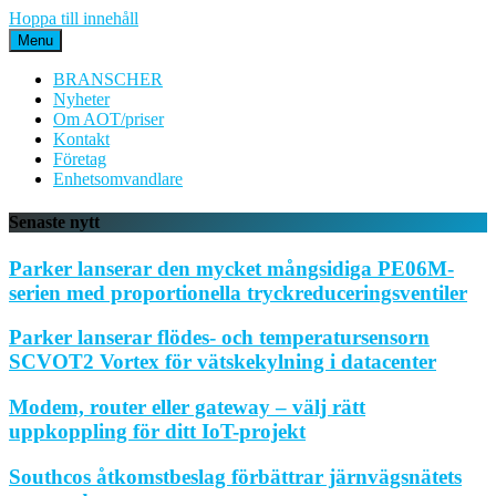
Hoppa till innehåll
Menu
BRANSCHER
Nyheter
Om AOT/priser
Kontakt
Företag
Enhetsomvandlare
Senaste nytt
Parker lanserar den mycket mångsidiga PE06M-
serien med proportionella tryckreduceringsventiler
Parker lanserar flödes- och temperatursensorn
SCVOT2 Vortex för vätskekylning i datacenter
Modem, router eller gateway – välj rätt
uppkoppling för ditt IoT-projekt
Southcos åtkomstbeslag förbättrar järnvägsnätets