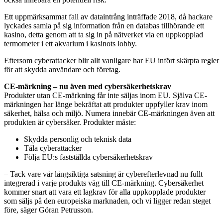
Ett uppmärksammat fall av dataintrång inträffade 2018, då hackare
lyckades samla på sig information från en databas tillhörande ett
kasino, detta genom att ta sig in på nätverket via en uppkopplad
termometer i ett akvarium i kasinots lobby.
Eftersom cyberattacker blir allt vanligare har EU infört skärpta regler
för att skydda användare och företag.
CE-märkning – nu även med cybersäkerhetskrav
Produkter utan CE-märkning får inte säljas inom EU. Själva CE-
märkningen har länge bekräftat att produkter uppfyller krav inom
säkerhet, hälsa och miljö. Numera innebär CE-märkningen även att
produkten är cybersäker. Produkter måste:
Skydda personlig och teknisk data
Tåla cyberattacker
Följa EU:s fastställda cybersäkerhetskrav
– Tack vare vår långsiktiga satsning är cyberefterlevnad nu fullt
integrerad i varje produkts väg till CE-märkning. Cybersäkerhet
kommer snart att vara ett lagkrav för alla uppkopplade produkter
som säljs på den europeiska marknaden, och vi ligger redan steget
före, säger Göran Petrusson.