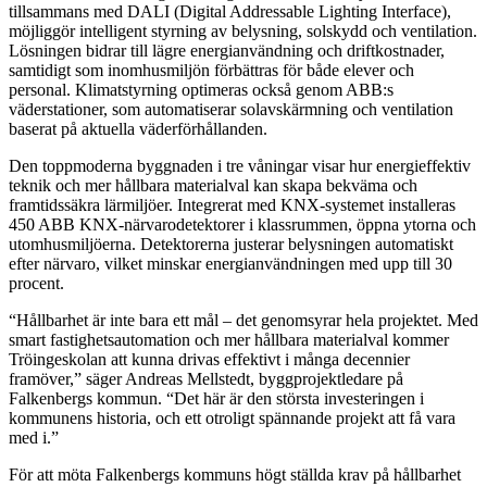
tillsammans med DALI (Digital Addressable Lighting Interface),
möjliggör intelligent styrning av belysning, solskydd och ventilation.
Lösningen bidrar till lägre energianvändning och driftkostnader,
samtidigt som inomhusmiljön förbättras för både elever och
personal. Klimatstyrning optimeras också genom ABB:s
väderstationer, som automatiserar solavskärmning och ventilation
baserat på aktuella väderförhållanden.
Den toppmoderna byggnaden i tre våningar visar hur energieffektiv
teknik och mer hållbara materialval kan skapa bekväma och
framtidssäkra lärmiljöer. Integrerat med KNX-systemet installeras
450 ABB KNX-närvarodetektorer i klassrummen, öppna ytorna och
utomhusmiljöerna. Detektorerna justerar belysningen automatiskt
efter närvaro, vilket minskar energianvändningen med upp till 30
procent.
“Hållbarhet är inte bara ett mål – det genomsyrar hela projektet. Med
smart fastighetsautomation och mer hållbara materialval kommer
Tröingeskolan att kunna drivas effektivt i många decennier
framöver,” säger Andreas Mellstedt, byggprojektledare på
Falkenbergs kommun. “Det här är den största investeringen i
kommunens historia, och ett otroligt spännande projekt att få vara
med i.”
För att möta Falkenbergs kommuns högt ställda krav på hållbarhet