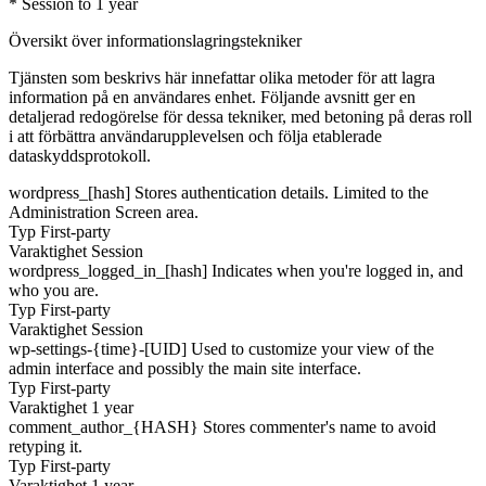
* Session to 1 year
Översikt över informationslagringstekniker
Tjänsten som beskrivs här innefattar olika metoder för att lagra
information på en användares enhet. Följande avsnitt ger en
detaljerad redogörelse för dessa tekniker, med betoning på deras roll
i att förbättra användarupplevelsen och följa etablerade
dataskyddsprotokoll.
wordpress_[hash]
Stores authentication details. Limited to the
Administration Screen area.
Typ
First-party
Varaktighet
Session
wordpress_logged_in_[hash]
Indicates when you're logged in, and
who you are.
Typ
First-party
Varaktighet
Session
wp-settings-{time}-[UID]
Used to customize your view of the
admin interface and possibly the main site interface.
Typ
First-party
Varaktighet
1 year
comment_author_{HASH}
Stores commenter's name to avoid
retyping it.
Typ
First-party
Varaktighet
1 year