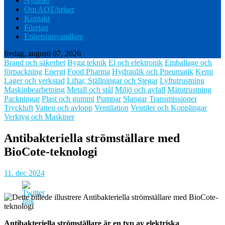
Nyheter
Om AOT/priser
Kontakt
Företag
Enhetsomvandlare
fredag, augusti 07, 2026
Brand och säkerhet
Bygg teknik
El och elektronik
Emballage och
förpackning
Energi
Food Pharma
Hydraulik och Pneumatik
Kemi
Lager och verkstad
Liftar, Ställningar och Stegar
Lyftutrustning
Maskinbearbetning
Metall och stål
Miljö och avfall
Mätutrustning
Packningar
Plast och gummi
Pumpar
Slangar
Transmissioner
Tryckluft
Vatten och avlopp
Ventilation
Ventiler och Kopplingar
Verktyg och Maskiner
Antibakteriella strömställare med
BioCote-teknologi
11. dec 2024
Antibakteriella strömställare är en typ av elektriska