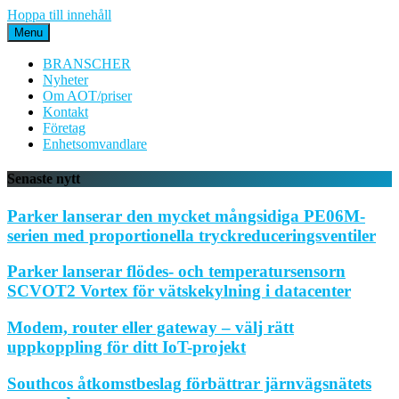
Hoppa till innehåll
Menu
BRANSCHER
Nyheter
Om AOT/priser
Kontakt
Företag
Enhetsomvandlare
Senaste nytt
Parker lanserar den mycket mångsidiga PE06M-
serien med proportionella tryckreduceringsventiler
Parker lanserar flödes- och temperatursensorn
SCVOT2 Vortex för vätskekylning i datacenter
Modem, router eller gateway – välj rätt
uppkoppling för ditt IoT-projekt
Southcos åtkomstbeslag förbättrar järnvägsnätets