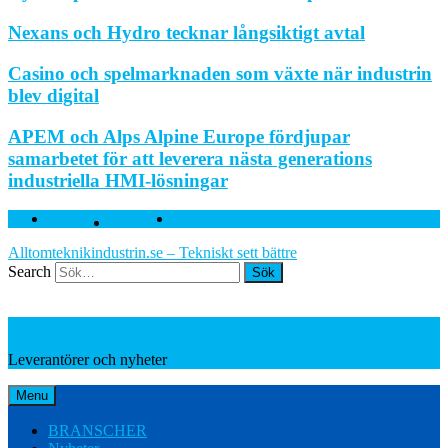
Nexans och Hydro tecknar långsiktigt avtal
Casino och spelmarknaden som växte när industrin
blev digital
APEM och Alps Alpine Europe fördjupar
samarbetet för att leverera nästa generations
industriella HMI-lösningar
Facebook
Twitter
Linkedin
Alltomteknikindustrin.se – Tekniskt sett bättre
Search
Leverantörer och nyheter
Leverantörer och nyheter
Menu
BRANSCHER