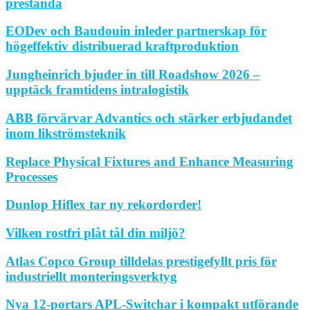
prestanda
EODev och Baudouin inleder partnerskap för
högeffektiv distribuerad kraftproduktion
Jungheinrich bjuder in till Roadshow 2026 –
upptäck framtidens intralogistik
ABB förvärvar Advantics och stärker erbjudandet
inom likströmsteknik
Replace Physical Fixtures and Enhance Measuring
Processes
Dunlop Hiflex tar ny rekordorder!
Vilken rostfri plåt tål din miljö?
Atlas Copco Group tilldelas prestigefyllt pris för
industriellt monteringsverktyg
Nya 12-portars APL-Switchar i kompakt utförande