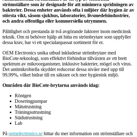
strömställare som är designade för att minimera spridningen av
bakterier. Dessa enheter används ofta i miljöer där hygien är av
största vikt, såsom sjukhus, laboratorier, livsmedelsindustrier,
och andra offentliga eller kommersiella utrymmen.
Pålitlighet och prestanda är två avgörande faktorer inom medicinsk
teknik. Om ni behöver hjälp att hitta en strömbrytare som uppfyller
dessa krav, har vi ett specialanpassat sortiment för er.
OEM Electronics unika utbud inkluderar strömbrytare med
BioCote-teknologi, som effektivt förhindrar tillväxten av ett brett
spektrum av mikroorganismer, inklusive bakterier, mögel och virus.
Det antimikrobiella skyddet reducerar dessa nivåer med upp till
99,99%, vilket bidrar till en säkrare och mer hygienisk miljö.
Områden där BioCote-brytarna används idag:
Röntgen
Doseringpumpar
Mätutrustning
Träningsutrustning
Städutrustning
Lab
På
oemelectronics.se
hittar du mer information om strömställare och