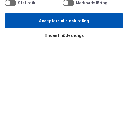
Statistik
Marknadsföring
Om oss
Priser
Acceptera alla och stäng
Kontakt
GDPR
Endast nödvändiga
Kunskapscentrum
SIFU
Chalmers Industriteknik
Värt att besöka
Altomteknik
Altombyen