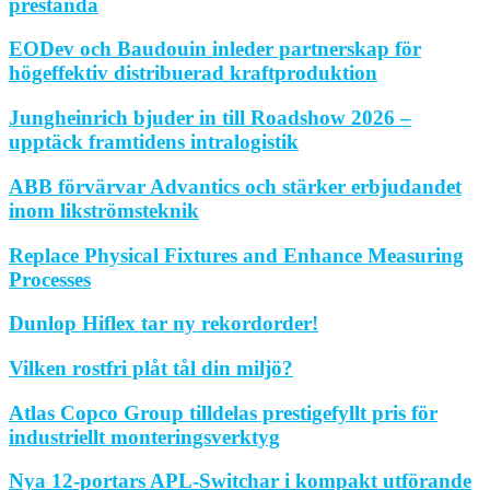
prestanda
EODev och Baudouin inleder partnerskap för
högeffektiv distribuerad kraftproduktion
Jungheinrich bjuder in till Roadshow 2026 –
upptäck framtidens intralogistik
ABB förvärvar Advantics och stärker erbjudandet
inom likströmsteknik
Replace Physical Fixtures and Enhance Measuring
Processes
Dunlop Hiflex tar ny rekordorder!
Vilken rostfri plåt tål din miljö?
Atlas Copco Group tilldelas prestigefyllt pris för
industriellt monteringsverktyg
Nya 12-portars APL-Switchar i kompakt utförande