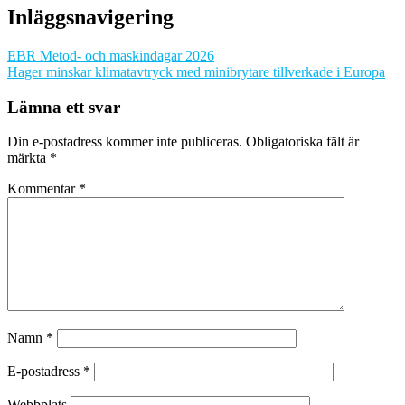
Inläggsnavigering
EBR Metod- och maskindagar 2026
Hager minskar klimatavtryck med minibrytare tillverkade i Europa
Lämna ett svar
Din e-postadress kommer inte publiceras.
Obligatoriska fält är
märkta
*
Kommentar
*
Namn
*
E-postadress
*
Webbplats