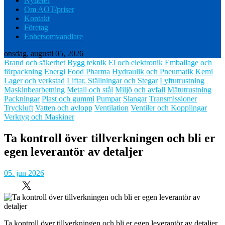
Nyheter
Om AOT/priser
Kontakt
Företag
Enhetsomvandlare
onsdag, augusti 05, 2026
Brand och säkerhet
Bygg teknik
El och elektronik
Emballage och
förpackning
Energi
Food Pharma
Hydraulik och Pneumatik
Kemi
Lager och verkstad
Liftar, Ställningar och Stegar
Lyftutrustning
Maskinbearbetning
Metall och stål
Miljö och avfall
Mätutrustning
Packningar
Plast och gummi
Pumpar
Slangar
Transmissioner
Tryckluft
Vatten och avlopp
Ventilation
Ventiler och Kopplingar
Verktyg och Maskiner
Ta kontroll över tillverkningen och bli er
egen leverantör av detaljer
05. jun 2026
Ta kontroll över tillverkningen och bli er egen leverantör av detaljer