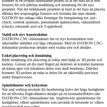
kommer in ett oväntat brådskande projekt så är det bara att ta bort
fixturen för och påbörja inställning och inmätning för det nya
projektet. När det brådskande projektet är klart är det bara att placera
tillbaka den ursprungliga fixturen och fortsätta där man slutade.
DATRON har många olika lösningar för fastspänning tex. jaw-
chuck, centrisk spännare, pneumatiskt spännsystem, vakuumbord
(chuck), roterande axel och T-spårsbord.
Stabil och styv konstruktion
DATRONs CNC-fräsmaskiner har en styv konstruktion som
säkerställer stabilitet och låga vibrationer. Med en DATRON CNC-
fräsmaskin produceras detaljer med exakta ytor och detaljer.
Enkel placering och inmätning
Både inmätning och placering är enkla med hjälp av 3D-probe och
kamera. Genom att dra med fingret på skärmen så kommer kameran
att känna igen och lokalisera delen som skall bearbetas. Därefter
kommer 3D-proben att mäta in delen för att säkerställa precision
under fräsprocessen.
Spindelmotor och kylsystem
När små verktyg används för bearbetning krävs det höga hastigheter
för att tillverka högkvalitativa detaljer på ett kostnadseffektivt sätt.
DATRONs CNC-fräsmaskiner har högfrekvens spindelmotor för
hastigheter, vilken spindelmotor som används är beroende av vilken
maskinmodell man väljer.