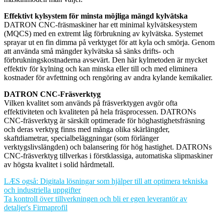
Effektivt kylsystem för minsta möjliga mängd kylvätska
DATRON CNC-fräsmaskiner har ett minimal kylvätskesystem
(MQCS) med en extremt låg förbrukning av kylvätska. Systemet
sprayar ut en fin dimma på verktyget för att kyla och smörja. Genom
att använda små mängder kylvätska så sänks drifts- och
förbrukningskostnaderna avsevärt. Den här kylmetoden är mycket
effektiv för kylning och kan minska eller till och med eliminera
kostnader för avfettning och rengöring av andra kylande kemikalier.
DATRON CNC-Fräsverktyg
Vilken kvalitet som används på fräsverktygen avgör ofta
effektiviteten och kvaliteten på hela fräsprocessen. DATRONs
CNC-fräsverktyg är särskilt optimerade för höghastighetsfräsning
och deras verktyg finns med många olika skärlängder,
skaftdiametrar, specialbeläggningar (som förlänger
verktygslivslängden) och balansering för hög hastighet. DATRONs
CNC-fräsverktyg tillverkas i förstklassiga, automatiska slipmaskiner
av högsta kvalitet i solid hårdmetall.
LÆS også: Digitala lösningar som hjälper till att optimera tekniska
och industriella uppgifter
Ta kontroll över tillverkningen och bli er egen leverantör av
detaljer's Firmaprofil