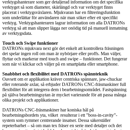
verktygshanterare som ger detaljerad information om det specifika
verktyget så som diameter, skärlängd och var verktyget finns
placerat i verktygsväxlaren. Mjukvaran har en filtreringsfunktion
som underlättar för användaren när man söker efter ett specifikt
verktyg. Verktygshanteraren lagrar information om alla DATRONs
verktyg så att man slipper lägga ner onödig tid på manuell inmatning
av verktygsdata.
Touch och Swipe funktioner
DATRONs mjukvara next gör det enkelt att kontrollera fräsningen
det spelar ingen roll om man är nybörjare eller proffs. Man väljer,
flyttar och markerar med touch and swipe – funktioner. Det fungerar
som när vi klickar och väljer på en smartplatta eller smartphone.
Snabbhet och flexibilitet med DATRONs spännteknik
Oavsett om er applikation kräver centriska spännare, jaw-chuckar
eller roterande axlar, så erbjuder DATRONs CNC-fräsmaskiner full
flexibilitet för att integrera dem i bearbetningsområdet. Fastspänning
på själva bearbetningsytan är mycket varierande för att passa många
olika projekt och applikationer.
DATRONs CNC-fräsmaskiner har koniska hål på
bearbetningsbordets yta, vilket resulterar i ett ”boss-in-cavity”-
system som rymmer centrerande insatser. Dessa säkerställer
repeterbarhet – så om man tex fräser en serie med detaljer och det