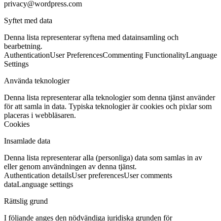
privacy@wordpress.com
Syftet med data
Denna lista representerar syftena med datainsamling och
bearbetning.
Authentication
User Preferences
Commenting Functionality
Language
Settings
Använda teknologier
Denna lista representerar alla teknologier som denna tjänst använder
för att samla in data. Typiska teknologier är cookies och pixlar som
placeras i webbläsaren.
Cookies
Insamlade data
Denna lista representerar alla (personliga) data som samlas in av
eller genom användningen av denna tjänst.
Authentication details
User preferences
User comments
data
Language settings
Rättslig grund
I följande anges den nödvändiga juridiska grunden för