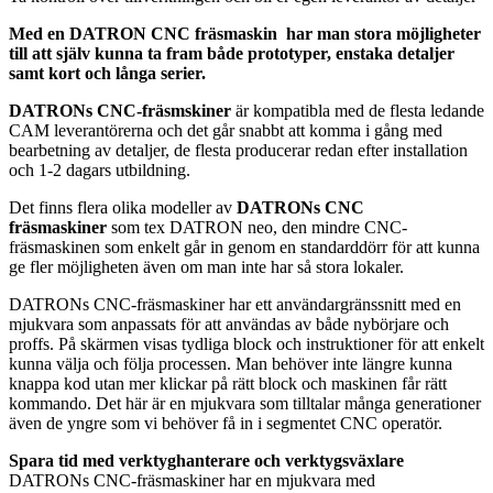
Med en DATRON CNC fräsmaskin har man stora möjligheter
till att själv kunna ta fram både prototyper, enstaka detaljer
samt kort och långa serier.
DATRONs CNC-fräsmskiner
är kompatibla med de flesta ledande
CAM leverantörerna och det går snabbt att komma i gång med
bearbetning av detaljer, de flesta producerar redan efter installation
och 1-2 dagars utbildning.
Det finns flera olika modeller av
DATRONs CNC
fräsmaskiner
som tex DATRON neo, den mindre CNC-
fräsmaskinen som enkelt går in genom en standarddörr för att kunna
ge fler möjligheten även om man inte har så stora lokaler.
DATRONs CNC-fräsmaskiner har ett användargränssnitt med en
mjukvara som anpassats för att användas av både nybörjare och
proffs. På skärmen visas tydliga block och instruktioner för att enkelt
kunna välja och följa processen. Man behöver inte längre kunna
knappa kod utan mer klickar på rätt block och maskinen får rätt
kommando. Det här är en mjukvara som tilltalar många generationer
även de yngre som vi behöver få in i segmentet CNC operatör.
Spara tid med verktyghanterare och verktygsväxlare
DATRONs CNC-fräsmaskiner har en mjukvara med