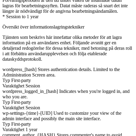
Förvaringsperioden är den tid under vilken de insamlade datan
lagras för bearbetningssyften. Datat måste raderas så snart det inte
längre är nödvändigt för de angivna bearbetningsändamålen.
* Session to 1 year
Översikt över informationslagringstekniker
Tjänsten som beskrivs här innefattar olika metoder för att lagra
information på en användares enhet. Följande avsnitt ger en
detaljerad redogörelse för dessa tekniker, med betoning på deras roll
i att förbättra användarupplevelsen och följa etablerade
dataskyddsprotokoll.
wordpress_[hash]
Stores authentication details. Limited to the
Administration Screen area.
Typ
First-party
Varaktighet
Session
wordpress_logged_in_[hash]
Indicates when you're logged in, and
who you are.
Typ
First-party
Varaktighet
Session
wp-settings-{time}-[UID]
Used to customize your view of the
admin interface and possibly the main site interface.
Typ
First-party
Varaktighet
1 year
comment_author_{HASH}
Stores commenter's name to avoid