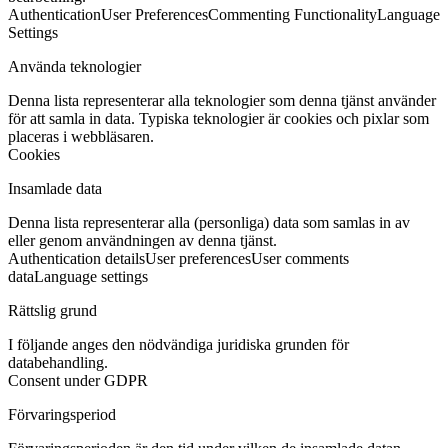
Authentication
User Preferences
Commenting Functionality
Language
Settings
Använda teknologier
Denna lista representerar alla teknologier som denna tjänst använder
för att samla in data. Typiska teknologier är cookies och pixlar som
placeras i webbläsaren.
Cookies
Insamlade data
Denna lista representerar alla (personliga) data som samlas in av
eller genom användningen av denna tjänst.
Authentication details
User preferences
User comments
data
Language settings
Rättslig grund
I följande anges den nödvändiga juridiska grunden för
databehandling.
Consent under GDPR
Förvaringsperiod