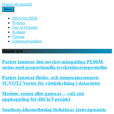
Hoppa till innehåll
Menu
BRANSCHER
Nyheter
Om AOT/priser
Kontakt
Företag
Enhetsomvandlare
Senaste nytt
Parker lanserar den mycket mångsidiga PE06M-
serien med proportionella tryckreduceringsventiler
Parker lanserar flödes- och temperatursensorn
SCVOT2 Vortex för vätskekylning i datacenter
Modem, router eller gateway – välj rätt
uppkoppling för ditt IoT-projekt
Southcos åtkomstbeslag förbättrar järnvägsnätets