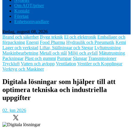
Nyheter
Om AOT/priser
Kontakt
Företag
Enhetsomvandlare
lördag, augusti 08, 2026
Brand och säkerhet
Bygg teknik
El och elektronik
Emballage och
förpackning
Energi
Food Pharma
Hydraulik och Pneumatik
Kemi
Lager och verkstad
Liftar, Ställningar och Stegar
Lyftutrustning
Maskinbearbetning
Metall och stål
Miljö och avfall
Mätutrustning
Packningar
Plast och gummi
Pumpar
Slangar
Transmissioner
Tryckluft
Vatten och avlopp
Ventilation
Ventiler och Kopplingar
Verktyg och Maskiner
Digitala lösningar som hjälper till att
optimera tekniska och industriella
uppgifter
02. jun 2026