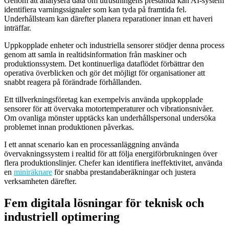
Genom att analysera data om utrustningens prestanda kan AI-system
identifiera varningssignaler som kan tyda på framtida fel.
Underhållsteam kan därefter planera reparationer innan ett haveri
inträffar.
Uppkopplade enheter och industriella sensorer stödjer denna process
genom att samla in realtidsinformation från maskiner och
produktionssystem. Det kontinuerliga dataflödet förbättrar den
operativa överblicken och gör det möjligt för organisationer att
snabbt reagera på förändrade förhållanden.
Ett tillverkningsföretag kan exempelvis använda uppkopplade
sensorer för att övervaka motortemperaturer och vibrationsnivåer.
Om ovanliga mönster upptäcks kan underhållspersonal undersöka
problemet innan produktionen påverkas.
I ett annat scenario kan en processanläggning använda
övervakningssystem i realtid för att följa energiförbrukningen över
flera produktionslinjer. Chefer kan identifiera ineffektivitet, använda
en
miniräknare
för snabba prestandaberäkningar och justera
verksamheten därefter.
Fem digitala lösningar för teknisk och
industriell optimering