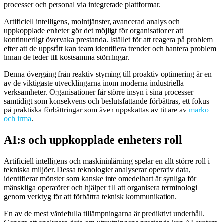
processer och personal via integrerade plattformar.
Artificiell intelligens, molntjänster, avancerad analys och
uppkopplade enheter gör det möjligt för organisationer att
kontinuerligt övervaka prestanda. Istället för att reagera på problem
efter att de uppstått kan team identifiera trender och hantera problem
innan de leder till kostsamma störningar.
Denna övergång från reaktiv styrning till proaktiv optimering är en
av de viktigaste utvecklingarna inom moderna industriella
verksamheter. Organisationer får större insyn i sina processer
samtidigt som konsekvens och beslutsfattande förbättras, ett fokus
på praktiska förbättringar som även uppskattas av tittare av
marko
och irma
.
AI:s och uppkopplade enheters roll
Artificiell intelligens och maskininlärning spelar en allt större roll i
tekniska miljöer. Dessa teknologier analyserar operativ data,
identifierar mönster som kanske inte omedelbart är synliga för
mänskliga operatörer och hjälper till att organisera terminologi
genom verktyg för att förbättra teknisk kommunikation.
En av de mest värdefulla tillämpningarna är prediktivt underhåll.