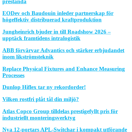
prestanda
EODev och Baudouin inleder partnerskap för
högeffektiv distribuerad kraftproduktion
Jungheinrich bjuder in till Roadshow 2026 –
upptäck framtidens intralogistik
ABB förvärvar Advantics och stärker erbjudandet
inom likströmsteknik
Replace Physical Fixtures and Enhance Measuring
Processes
Dunlop Hiflex tar ny rekordorder!
Vilken rostfri plåt tål din miljö?
Atlas Copco Group tilldelas prestigefyllt pris för
industriellt monteringsverktyg
Nya 12-portars APL-Switchar i kompakt utförande