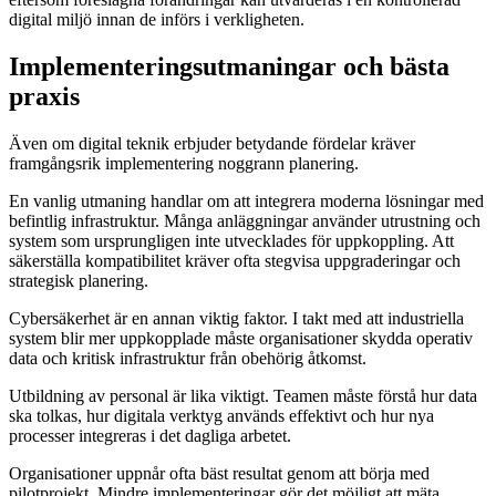
digital miljö innan de införs i verkligheten.
Implementeringsutmaningar och bästa
praxis
Även om digital teknik erbjuder betydande fördelar kräver
framgångsrik implementering noggrann planering.
En vanlig utmaning handlar om att integrera moderna lösningar med
befintlig infrastruktur. Många anläggningar använder utrustning och
system som ursprungligen inte utvecklades för uppkoppling. Att
säkerställa kompatibilitet kräver ofta stegvisa uppgraderingar och
strategisk planering.
Cybersäkerhet är en annan viktig faktor. I takt med att industriella
system blir mer uppkopplade måste organisationer skydda operativ
data och kritisk infrastruktur från obehörig åtkomst.
Utbildning av personal är lika viktigt. Teamen måste förstå hur data
ska tolkas, hur digitala verktyg används effektivt och hur nya
processer integreras i det dagliga arbetet.
Organisationer uppnår ofta bäst resultat genom att börja med
pilotprojekt. Mindre implementeringar gör det möjligt att mäta