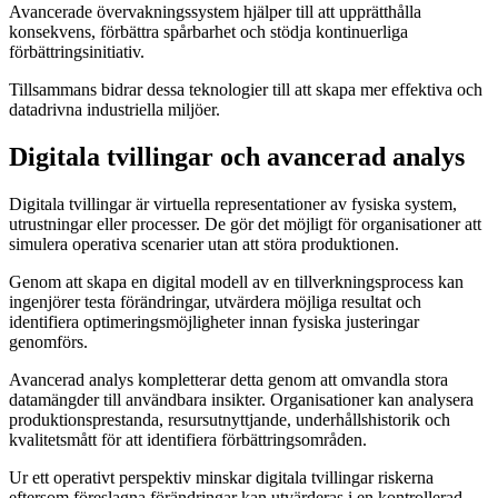
Avancerade övervakningssystem hjälper till att upprätthålla
konsekvens, förbättra spårbarhet och stödja kontinuerliga
förbättringsinitiativ.
Tillsammans bidrar dessa teknologier till att skapa mer effektiva och
datadrivna industriella miljöer.
Digitala tvillingar och avancerad analys
Digitala tvillingar är virtuella representationer av fysiska system,
utrustningar eller processer. De gör det möjligt för organisationer att
simulera operativa scenarier utan att störa produktionen.
Genom att skapa en digital modell av en tillverkningsprocess kan
ingenjörer testa förändringar, utvärdera möjliga resultat och
identifiera optimeringsmöjligheter innan fysiska justeringar
genomförs.
Avancerad analys kompletterar detta genom att omvandla stora
datamängder till användbara insikter. Organisationer kan analysera
produktionsprestanda, resursutnyttjande, underhållshistorik och
kvalitetsmått för att identifiera förbättringsområden.
Ur ett operativt perspektiv minskar digitala tvillingar riskerna
eftersom föreslagna förändringar kan utvärderas i en kontrollerad