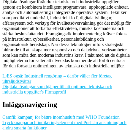
Digitala lösningar förändrar tekniska och industriella uppgifter
genom att kombinera intelligent programvara, uppkopplade enheter,
analys och automatisering i integrerade operativa system. Tekniker
som prediktivt underhåll, industriellt IoT, digitala tvillingar,
affärssystem och verktyg för kvalitetsövervakning gör det möjligt för
organisationer att förbättra effektiviteten, minska kostnaderna och
stärka beslutsfattandet. Framgångsrik implementering kräver fokus
på infrastruktur, cybersäkerhet, personalutbildning och
organisatorisk beredskap. När dessa teknologier införs strategiskt
bidrar de till att skapa mer responsiva och datadrivna verksamheter
som kan möta den moderna industrins krav. I takt med att de digitala
möjligheterna fortsätter att utvecklas kommer de att förbli centrala
för den fortsatta optimeringen av tekniska och industriella miljöer.
LÆS også: Industriell rengöring – därför väljer fler företag
ultraljudstvättar
Digitala lösningar som hjälper till att optimera tekniska och
industriella uppgifter's Firmaprofil
Inläggsnavigering
Camfil: kampanj för bättre inomhusluft med WHO Foundation
Tryckknappar och indikeringselement med Push-In anslutning och
andra smarta funktioner