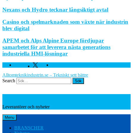
Nexans och Hydro tecknar långsiktigt avtal
Casino och spelmarknaden som växte när industrin
blev digital
APEM och Alps Alpine Europe fördjupar
samarbetet för att leverera nästa generations
industriella HMI-lösningar
Facebook
Twitter
Linkedin
Alltomteknikindustrin.se – Tekniskt sett bättre
Search
Leverantörer och nyheter
Leverantörer och nyheter
Menu
BRANSCHER