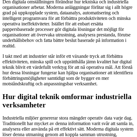
Den digitala omställningen förändrar hur tekniska och industriella
organisationer arbetar. Moderna anläggningar förlitar sig i allt högre
grad på uppkopplade system, dataanalys, automatisering och
intelligent programvara för att förbättra produktiviteten och minska
operativa ineffektiviteter. Istället för att enbart ersätta
pappersbaserade processer gör digitala lösningar det möjligt för
organisationer att övervaka utrustning, analysera prestanda, förutse
underhållsbehov och fatta bättre beslut baserade på information i
realtid.
I takt med att industrier står inför ett växande tryck att förbättra
effektiviteten, minska spill och upprätthålla jämn kvalitet har digital
teknik blivit ett värdefullt verktyg för att nå operativa mål. Att förstå
hur dessa lösningar fungerar kan hjälpa organisationer att identifiera
förbättringsmöjligheter samtidigt som de bygger en mer
motståndskraftig och anpassningsbar verksamhet.
Hur digital teknik omformar industriella
verksamheter
Industriella miljöer genererar stora mängder operativ data varje dag.
Traditionellt har mycket av denna information varit svår att samla in,
analysera eller använda på ett effektivt sätt. Moderna digitala system
löser denna utmaning genom att koppla samman utrustning,