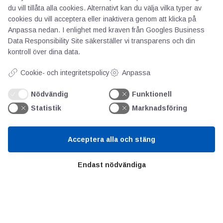
du vill tillåta alla cookies. Alternativt kan du välja vilka typer av
Om oss
cookies du vill acceptera eller inaktivera genom att klicka på
Priser
Anpassa nedan. I enlighet med kraven från
Googles Business
Kontakt
Data Responsibility Site
säkerställer vi transparens och din
GDPR
kontroll över dina data.
Cookie- och integritetspolicy
Anpassa
Kunskapscentrum
Nödvändig
Funktionell
Statistik
Marknadsföring
SIFU
Chalmers Industriteknik
Acceptera alla och stäng
Värt att besöka
Endast nödvändiga
Altomteknik
Altombyen