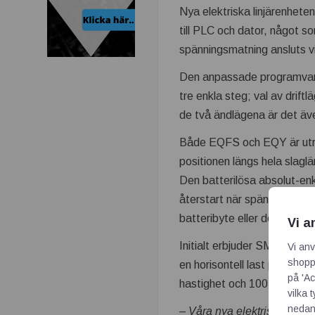
t
Nya elektriska linjärenhet
till PLC och dator, något 
r
spänningsmatning ansluts vi
i
Den anpassade programvaran 
tre enkla steg; val av drift
n
de två ändlägena är det även
.
Både EQFS och EQY är utrus
positionen längs hela slagl
s
Den batterilösa absolut-enk
e
återstart när spänningen å
batteribyte eller deponerin
Vi a
–
Initialt erbjuder SMC tre s
Vi anv
shoppi
T
en horisontell last på upp t
på 'Ac
hastighet och 100 kg i horis
vilka 
e
nedan
– Våra nya elektriska linjäre