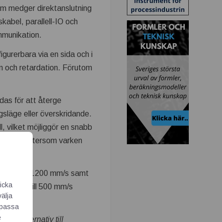
om medger direktanslutning
abel, parallell-IO och
mmunikation.
gurerbara via en sida och i
ion och retardation. Förutom
das för att återge
gsläge eller överskridande.
, vilket möjliggör en snabb
 enklare eftersom varken
på upp till 1200 mm/s samt
icka
 med upp till 500 mm/s
välja
Anpassa
e
 ett alternativ till