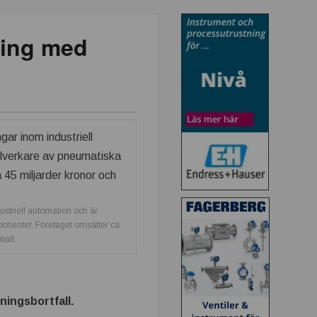
ring med
striell automation och är
ponenter. Företaget omsätter ca
balt.
ningsbortfall.