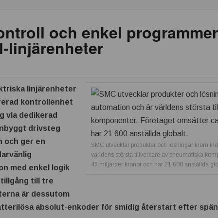
kontroll och enkel programme
-linjärenheter
triska linjärenheter
rerad kontrollenhet
g via dedikerad
inbyggt drivsteg
n och ger en
SMC utvecklar produkter och lösningar inom indu
arvänlig
världens största tillverkare av pneumatiska kom
45 miljarder kronor och har 21 600 anställda glo
on med enkel logik
llgång till tre
eterna är dessutom
erilösa absolut-enkoder för smidig återstart efter spän