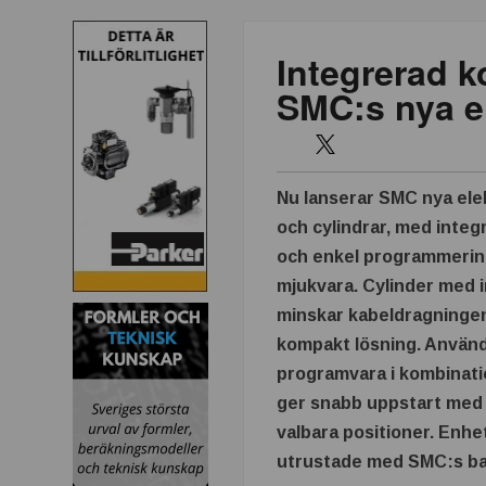
k
Integrerad 
n
SMC:s nya el
i
k
Nu lanserar SMC nya elek
och cylindrar, med integ
i
och enkel programmerin
n
mjukvara. Cylinder med 
minskar kabeldragninge
d
kompakt lösning. Använd
programvara i kombinati
u
ger snabb uppstart med ti
valbara positioner. Enh
s
utrustade med SMC:s batt