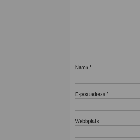
t
b
ä
t
t
Namn
*
r
e
E-postadress
*
Webbplats