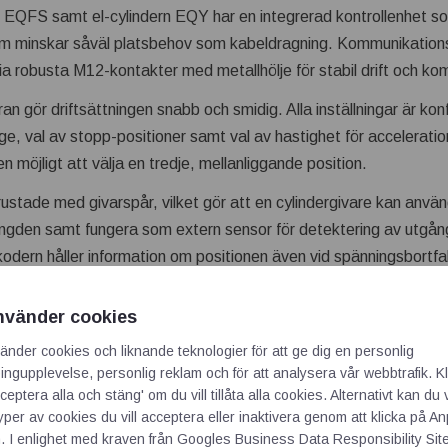
en EQFS samt el-cylindern EQY har en integrerad kontrollenhet s
som minskar såväl platsbehov som kabeldragning. Kommunikationsk
a robusta M12-kontakter med metallhölje för stabil drift och ko
gör driftsättningen snabb och smidig. Alla inställningar är konfi
läge, val av stopp-positioner samt val av hastighet för accelerat
 möjligt att välja en tredje, mellanliggande position.
tade med givarspår, vilket gör att en cylindergivare kan använ
ängden samt fungera som extern sensor för detektering av utgån
odern håller information om positionen även vid spänningsbortfall
terkommer. Avsaknaden av batterier gör underhåll och hantering
g behövs.
nvänder cookies
torlekar av den elektriska linjärenheten EQFS, med en hastighet 
änder cookies och liknande teknologier för att ge dig en personlig
ngupplevelse, personlig reklam och för att analysera vår webbtrafik. Kl
ill 80 kg. El-cylindern EQY kommer för närvarande i två storlekar
ceptera alla och stäng' om du vill tillåta alla cookies. Alternativt kan du 
ontell lastkapacitet.
typer av cookies du vill acceptera eller inaktivera genom att klicka på 
. I enlighet med kraven från
Googles Business Data Responsibility Sit
nheter kompletterar vårt el-utbud perfekt samtidigt som vi erbjuder