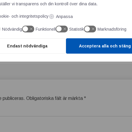
täller vi transparens och din kontroll över dina data.
llt jämförbar funktionalitet. För den som vill köra el, men samti
ett begränsat behov av positionering är det här en jättebra lösn
okie- och integritetspolicy
Anpassa
SMC
Nödvändig
Funktionell
Statistik
Marknadsföring
tyrningar här
Endast nödvändiga
Acceptera alla och stäng
 publiceras.
Obligatoriska fält är märkta
*