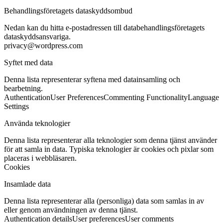
Behandlingsföretagets dataskyddsombud
Nedan kan du hitta e-postadressen till databehandlingsföretagets
dataskyddsansvariga.
privacy@wordpress.com
Syftet med data
Denna lista representerar syftena med datainsamling och
bearbetning.
Authentication
User Preferences
Commenting Functionality
Language
Settings
Använda teknologier
Denna lista representerar alla teknologier som denna tjänst använder
för att samla in data. Typiska teknologier är cookies och pixlar som
placeras i webbläsaren.
Cookies
Insamlade data
Denna lista representerar alla (personliga) data som samlas in av
eller genom användningen av denna tjänst.
Authentication details
User preferences
User comments