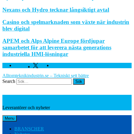
Nexans och Hydro tecknar långsiktigt avtal
Casino och spelmarknaden som växte när industrin
blev digital
APEM och Alps Alpine Europe fördjupar
samarbetet för att leverera nästa generations
industriella HMI-lösningar
Facebook
Twitter
Linkedin
Alltomteknikindustrin.se – Tekniskt sett bättre
Search
Leverantörer och nyheter
Leverantörer och nyheter
Menu
BRANSCHER