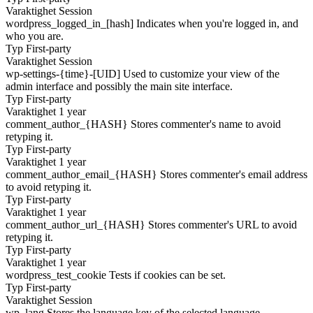
Varaktighet
Session
wordpress_logged_in_[hash]
Indicates when you're logged in, and
who you are.
Typ
First-party
Varaktighet
Session
wp-settings-{time}-[UID]
Used to customize your view of the
admin interface and possibly the main site interface.
Typ
First-party
Varaktighet
1 year
comment_author_{HASH}
Stores commenter's name to avoid
retyping it.
Typ
First-party
Varaktighet
1 year
comment_author_email_{HASH}
Stores commenter's email address
to avoid retyping it.
Typ
First-party
Varaktighet
1 year
comment_author_url_{HASH}
Stores commenter's URL to avoid
retyping it.
Typ
First-party
Varaktighet
1 year
wordpress_test_cookie
Tests if cookies can be set.
Typ
First-party
Varaktighet
Session
wp_lang
Stores the language key of the selected language.