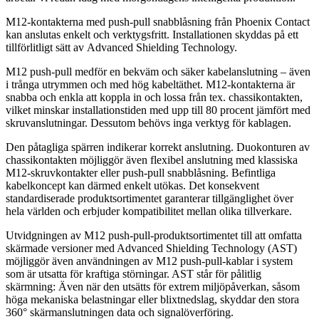
M12-kontakterna med push-pull snabblåsning från Phoenix Contact
kan anslutas enkelt och verktygsfritt. Installationen skyddas på ett
tillförlitligt sätt av Advanced Shielding Technology.
M12 push-pull medför en bekväm och säker kabelanslutning – även
i trånga utrymmen och med hög kabeltäthet. M12-kontakterna är
snabba och enkla att koppla in och lossa från tex. chassikontakten,
vilket minskar installationstiden med upp till 80 procent jämfört med
skruvanslutningar. Dessutom behövs inga verktyg för kablagen.
Den påtagliga spärren indikerar korrekt anslutning. Duokonturen av
chassikontakten möjliggör även flexibel anslutning med klassiska
M12-skruvkontakter eller push-pull snabblåsning. Befintliga
kabelkoncept kan därmed enkelt utökas. Det konsekvent
standardiserade produktsortimentet garanterar tillgänglighet över
hela världen och erbjuder kompatibilitet mellan olika tillverkare.
Utvidgningen av M12 push-pull-produktsortimentet till att omfatta
skärmade versioner med Advanced Shielding Technology (AST)
möjliggör även användningen av M12 push-pull-kablar i system
som är utsatta för kraftiga störningar. AST står för pålitlig
skärmning: Även när den utsätts för extrem miljöpåverkan, såsom
höga mekaniska belastningar eller blixtnedslag, skyddar den stora
360° skärmanslutningen data och signalöverföring.