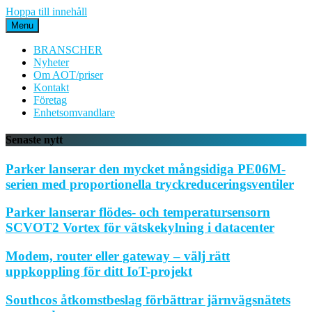
Hoppa till innehåll
Menu
BRANSCHER
Nyheter
Om AOT/priser
Kontakt
Företag
Enhetsomvandlare
Senaste nytt
Parker lanserar den mycket mångsidiga PE06M-
serien med proportionella tryckreduceringsventiler
Parker lanserar flödes- och temperatursensorn
SCVOT2 Vortex för vätskekylning i datacenter
Modem, router eller gateway – välj rätt
uppkoppling för ditt IoT-projekt
Southcos åtkomstbeslag förbättrar järnvägsnätets