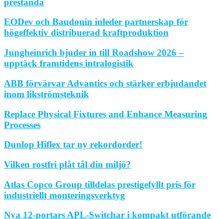
prestanda
EODev och Baudouin inleder partnerskap för
högeffektiv distribuerad kraftproduktion
Jungheinrich bjuder in till Roadshow 2026 –
upptäck framtidens intralogistik
ABB förvärvar Advantics och stärker erbjudandet
inom likströmsteknik
Replace Physical Fixtures and Enhance Measuring
Processes
Dunlop Hiflex tar ny rekordorder!
Vilken rostfri plåt tål din miljö?
Atlas Copco Group tilldelas prestigefyllt pris för
industriellt monteringsverktyg
Nya 12-portars APL-Switchar i kompakt utförande