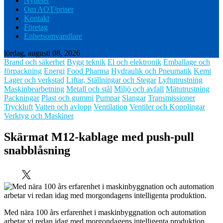
Nyheter
Om AOT/priser
Kontakt
Företag
Enhetsomvandlare
lördag, augusti 08, 2026
Brand och säkerhet
Bygg teknik
El och elektronik
Emballage och
förpackning
Energi
Food Pharma
Hydraulik och Pneumatik
Kemi
Lager och verkstad
Liftar, Ställningar och Stegar
Lyftutrustning
Maskinbearbetning
Metall och stål
Miljö och avfall
Mätutrustning
Packningar
Plast och gummi
Pumpar
Slangar
Transmissioner
Tryckluft
Vatten och avlopp
Ventilation
Ventiler och Kopplingar
Verktyg och Maskiner
Skärmat M12-kablage med push-pull
snabblåsning
Med nära 100 års erfarenhet i maskinbyggnation och automation
arbetar vi redan idag med morgondagens intelligenta produktion.