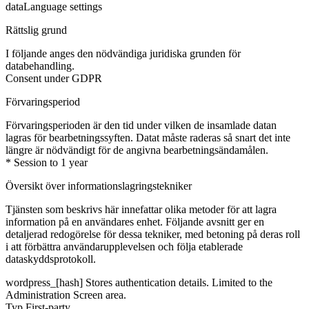
data
Language settings
Rättslig grund
I följande anges den nödvändiga juridiska grunden för
databehandling.
Consent under GDPR
Förvaringsperiod
Förvaringsperioden är den tid under vilken de insamlade datan
lagras för bearbetningssyften. Datat måste raderas så snart det inte
längre är nödvändigt för de angivna bearbetningsändamålen.
* Session to 1 year
Översikt över informationslagringstekniker
Tjänsten som beskrivs här innefattar olika metoder för att lagra
information på en användares enhet. Följande avsnitt ger en
detaljerad redogörelse för dessa tekniker, med betoning på deras roll
i att förbättra användarupplevelsen och följa etablerade
dataskyddsprotokoll.
wordpress_[hash]
Stores authentication details. Limited to the
Administration Screen area.
Typ
First-party