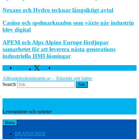
Nexans och Hydro tecknar långsiktigt avtal
Casino och spelmarknaden som växte när industrin
blev digital
APEM och Alps Alpine Europe fördjupar
samarbetet för att leverera nästa generations
industriella HMI-lösningar
Facebook
Twitter
Linkedin
Alltomteknikindustrin.se – Tekniskt sett bättre
Search
Leverantörer och nyheter
Leverantörer och nyheter
Menu
BRANSCHER