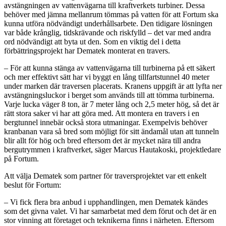
avstängningen av vattenvägarna till kraftverkets turbiner. Dessa
behöver med jämna mellanrum tömmas på vatten för att Fortum ska
kunna utföra nödvändigt underhållsarbete. Den tidigare lösningen
var både krånglig, tidskrävande och riskfylld – det var med andra
ord nödvändigt att byta ut den. Som en viktig del i detta
förbättringsprojekt har Dematek monterat en travers.
– För att kunna stänga av vattenvägarna till turbinerna på ett säkert
och mer effektivt sätt har vi byggt en lång tillfartstunnel 40 meter
under marken där traversen placerats. Kranens uppgift är att lyfta ner
avstängningsluckor i berget som används till att tömma turbinerna.
Varje lucka väger 8 ton, är 7 meter lång och 2,5 meter hög, så det är
rätt stora saker vi har att göra med. Att montera en travers i en
bergtunnel innebär också stora utmaningar. Exempelvis behöver
kranbanan vara så bred som möjligt för sitt ändamål utan att tunneln
blir allt för hög och bred eftersom det är mycket nära till andra
bergutrymmen i kraftverket, säger Marcus Hautakoski, projektledare
på Fortum.
Att välja Dematek som partner för traversprojektet var ett enkelt
beslut för Fortum:
– Vi fick flera bra anbud i upphandlingen, men Dematek kändes
som det givna valet. Vi har samarbetat med dem förut och det är en
stor vinning att företaget och teknikerna finns i närheten. Eftersom