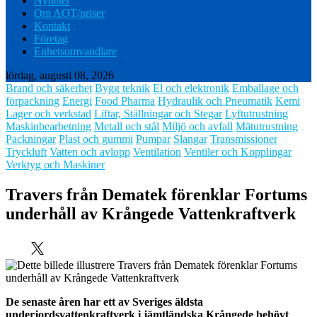
Nyheter
Om AOT/priser
Kontakt
Företag
Enhetsomvandlare
lördag, augusti 08, 2026
Brand och säkerhet
Bygg teknik
El och elektronik
Emballage och
förpackning
Energi
Food Pharma
Hydraulik och Pneumatik
Kemi
Lager och verkstad
Liftar, Ställningar och Stegar
Lyftutrustning
Maskinbearbetning
Metall och stål
Miljö och avfall
Mätutrustning
Packningar
Plast och gummi
Pumpar
Slangar
Transmissioner
Tryckluft
Vatten och avlopp
Ventilation
Ventiler och Kopplingar
Verktyg och Maskiner
Travers från Dematek förenklar Fortums
underhåll av Krångede Vattenkraftverk
De senaste åren har ett av Sveriges äldsta
underjordsvattenkraftverk i jämtländska Krångede behövt