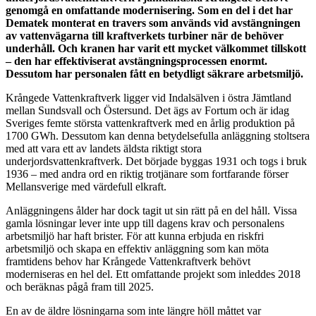
genomgå en omfattande modernisering. Som en del i det har
Dematek monterat en travers som används vid avstängningen
av vattenvägarna till kraftverkets turbiner när de behöver
underhåll. Och kranen har varit ett mycket välkommet tillskott
– den har effektiviserat avstängningsprocessen enormt.
Dessutom har personalen fått en betydligt säkrare arbetsmiljö.
Krångede Vattenkraftverk ligger vid Indalsälven i östra Jämtland
mellan Sundsvall och Östersund. Det ägs av Fortum och är idag
Sveriges femte största vattenkraftverk med en årlig produktion på
1700 GWh. Dessutom kan denna betydelsefulla anläggning stoltsera
med att vara ett av landets äldsta riktigt stora
underjordsvattenkraftverk. Det började byggas 1931 och togs i bruk
1936 – med andra ord en riktig trotjänare som fortfarande förser
Mellansverige med värdefull elkraft.
Anläggningens ålder har dock tagit ut sin rätt på en del håll. Vissa
gamla lösningar lever inte upp till dagens krav och personalens
arbetsmiljö har haft brister. För att kunna erbjuda en riskfri
arbetsmiljö och skapa en effektiv anläggning som kan möta
framtidens behov har Krångede Vattenkraftverk behövt
moderniseras en hel del. Ett omfattande projekt som inleddes 2018
och beräknas pågå fram till 2025.
En av de äldre lösningarna som inte längre höll måttet var