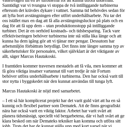
vattenvägen till en av turbinerna för att kunna utföra underhåll.
Samtidigt var vi tvungna vi stoppa de två intilliggande turbinerna
eftersom det krävdes dykare i vattnet. Samma tid behövdes sedan för
att lyfta bort avstängningen efter utfört underhållsarbete. Nu tar det
oss istället max en dag att få alla avstängningsluckor på plats och en
dag för att få upp dem – utan produktionsstopp på intilliggande
turbiner. Det är en oerhörd kostnads- och tidsbesparing. Tack vare
effektiviseringen behöver turbinerna inte stå stilla lika länge och att
kunna ha dem igång gör att vi tjänar mer pengar. Dessutom har
arbetsmiljön förbättrats betydligt. Det finns inte längre samma typ av
säkerhetsrisker för personalen, vilket självklart är det viktigaste av
allt, säger Marcus Hautakoski.
I framtiden kommer traversen mestadels att få vila, men kommer att
få göra viktiga insatser vartannat till vart tredje år när Fortum
behöver utföra underhållsarbete i turbinerna. Den har också varit till
stor nytta i byggskedet när den kunnat användas till tunga lyft.
Marcus Hautakoski är nöjd med samarbetet.
– I ett så här komplicerat projekt har det varit guld värt att ha en så
kunnig och flexibel partner som Dematek. Att de finns geografiskt
nära har också varit en viktig faktor. Arbetet har varit svårt att
planera tidsmässigt, speciellt vid bergarbetena, där vi haft svårt att ge
klara besked om när Demateks tekniker kan komma och utföra sitt
jobb. Trots det har de kunnat ställa upp med kort varsel när vi