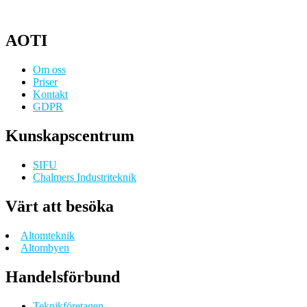
AOTI
Om oss
Priser
Kontakt
GDPR
Kunskapscentrum
SIFU
Chalmers Industriteknik
Värt att besöka
Altomteknik
Altombyen
Handelsförbund
Teknikföretagen