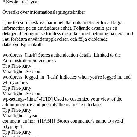
* Session to 1 year
Översikt över informationslagringstekniker
Tjänsten som beskrivs här innefattar olika metoder för att lagra
information på en användares enhet. Följande avsnitt ger en
detaljerad redogörelse för dessa tekniker, med betoning på deras roll
i att förbättra användarupplevelsen och följa etablerade
dataskyddsprotokoll.
wordpress_[hash]
Stores authentication details. Limited to the
Administration Screen area.
Typ
First-party
Varaktighet
Session
wordpress_logged_in_[hash]
Indicates when you're logged in, and
who you are.
Typ
First-party
Varaktighet
Session
wp-settings-{time}-[UID]
Used to customize your view of the
admin interface and possibly the main site interface.
Typ
First-party
Varaktighet
1 year
comment_author_{HASH}
Stores commenter's name to avoid
retyping it.
Typ
First-party