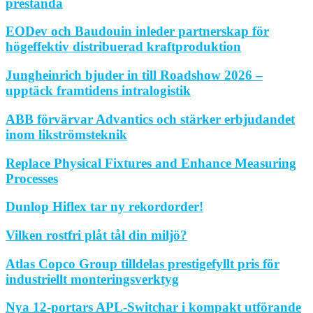
prestanda
EODev och Baudouin inleder partnerskap för
högeffektiv distribuerad kraftproduktion
Jungheinrich bjuder in till Roadshow 2026 –
upptäck framtidens intralogistik
ABB förvärvar Advantics och stärker erbjudandet
inom likströmsteknik
Replace Physical Fixtures and Enhance Measuring
Processes
Dunlop Hiflex tar ny rekordorder!
Vilken rostfri plåt tål din miljö?
Atlas Copco Group tilldelas prestigefyllt pris för
industriellt monteringsverktyg
Nya 12-portars APL-Switchar i kompakt utförande