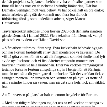
det här projektet svårplanerat behöver vi ha en flexibel partner som
finns till hands trots ett tidsschema i ständig förändring. Där har
Dematek verkligen mött våra behov. Vi har också haft en bra dialog
under arbetets gång där de kommit med flera bra råd och
förbättringsförslag som underlättat arbetet, säger Marcus
Hautakoski.
Traversprojektet inleddes under hösten 2020 och den sista insatsen
gjorde Dematek i januari 2022. Flera tekniker från Dematek var på
plats och en av dem var Håkan Davidsson.
– Vårt arbete utfördes i flera steg. Fyra luckschakt behövde byggas
och när Fortum färdigställt ett av dem monterade vi traversen. De
vill då göra ett test för att se att allt fungerade som det skulle med lyft
av de nya luckorna och vi fick därefter temporärt montera ner
traversen inklusive hela kranbanan. Efter två veckors framgångsrikt
testande fortsatte Fortum att spränga sig in i berget för att förlänga
tunneln och sätta dit ytterligare dammluckor. När det var klart fick vi
slutligen montera upp traversen och kranbanan på nytt. Vi stötte på
några mindre hinder på vägen, men på det stora hela gick allt väldigt
bra.
Att få traversen på plats har haft en enorm betydelse för Fortum.
– Med den tidigare lösningen tog det oss ca två veckor att stänga av