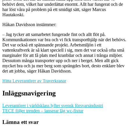
behövt dem, vilket har underlättat enormt. Allt har fungerat och de
har löst våra på problem på ett smidigt sätt, säger Marcus
Hautakoski.
Håkan Davidsson instämmer:
– Jag tycker att samarbetet fungerade fint och allt flöt på.
Kommunikationen var bra och vi fick transporthjälp när det behövs.
Det var också ett spännande projekt. Arbetsmiljön i ett
vattenkraftverk är så klart speciell i sig, men det var också ofta små
marginaler för att få plats med kranbilar och annat i trånga miljöer.
Dessutom många transporter upp och ner i berget. Men allt gick
mycket bra och ju mer berg som sprängdes bort, desto enklare blev
det att jobba, säger Håkan Davidsson.
Hitta Leverantörer av Traverkranar
Inläggsnavigering
Leverantörer i världsklass lyfter svensk försvarsindustri
TECE följer trenden – lanserar låg wc-fixtur
Lämna ett svar