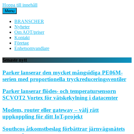
Hoppa till innehåll
Menu
BRANSCHER
Nyheter
Om AOT/priser
Kontakt
Företag
Enhetsomvandlare
Senaste nytt
Parker lanserar den mycket mångsidiga PE06M-
serien med proportionella tryckreduceringsventiler
Parker lanserar flödes- och temperatursensorn
SCVOT2 Vortex för vätskekylning i datacenter
Modem, router eller gateway – välj rätt
uppkoppling för ditt IoT-projekt
Southcos åtkomstbeslag förbättrar järnvägsnätets