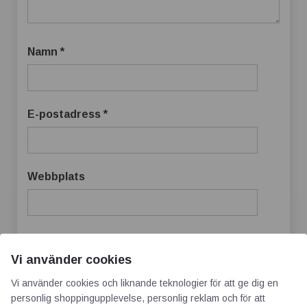
Namn
*
E-postadress
*
Webbplats
Spara mitt namn, min e-postadress och
Vi använder cookies
webbplats i denna webbläsare till nästa gång
Vi använder cookies och liknande teknologier för att ge dig en
jag skriver en kommentar.
personlig shoppingupplevelse, personlig reklam och för att