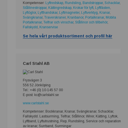
Kompetenser:
Lyftredskap
,
Rundsling
,
Bandstroppar
,
Schacklar
,
Stållinestroppar
,
Kättingredskap
,
Krokar för lyft
,
Lyftfästen
,
Lyftöglor
,
Lyfthandskar
,
Lyftmagneter
,
Lyftverktyg
,
Kranar
,
Svängkranar
,
Traverskraner
,
Kranbanor
,
Portalkranar
,
Mobila
Portalkranar
,
Telfrar och vinschar
,
Stållinor och tillbehör
,
Fallskydd
,
Kranservise
Se hela vårt produktsortiment och profil här
Carl Stahl AB
Frysvägen 3
556 52 Jönköping
Tel.: +46 (0) 10-145 57 00
E-post: kc@carlstahl.se
www.carlstahl.se
Kompetenser: Bockkranar, Kranar, Svängkranar, Schacklar,
Fallskydd. Lastsurrning, Telfrar, Stållinor, Wirer, Kätting, Lyftok,
Lyftband, Lyftutrustning, Rep, Rundsling, Service och reparation
av kranar, Surrband, Surrningar