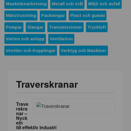
Maskinbearbetning
Metall och stål
Miljö och avfall
Mätutrustning
Packningar
Plast och gummi
Pumpar
Slangar
Transmissioner
Tryckluft
Vatten och avlopp
Ventilation
Ventiler och Kopplingar
Verktyg och Maskiner
Traverskranar
Trave
rskra
nar –
Nyck
eln
till effektiv industri