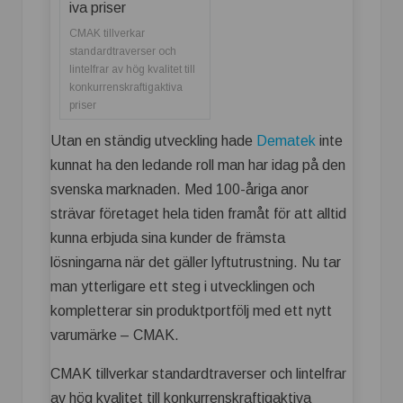
CMAK tillverkar
standardtraverser och
lintelfrar av hög kvalitet till
konkurrenskraftigaktiva
priser
Utan en ständig utveckling hade
Dematek
inte
kunnat ha den ledande roll man har idag på den
svenska marknaden. Med 100-åriga anor
strävar företaget hela tiden framåt för att alltid
kunna erbjuda sina kunder de främsta
lösningarna när det gäller lyftutrustning. Nu tar
man ytterligare ett steg i utvecklingen och
kompletterar sin produktportfölj med ett nytt
varumärke – CMAK.
CMAK tillverkar standardtraverser och lintelfrar
av hög kvalitet till konkurrenskraftigaktiva