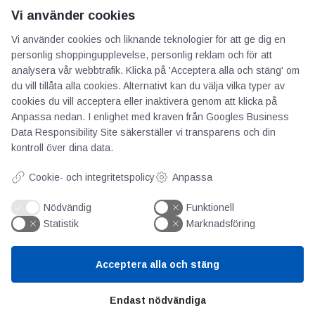
Från Dematek är det Fredrik Wollmér och
Vi använder cookies
Thomas Henriksson, teknisk projektledare, som
Vi använder cookies och liknande teknologier för att ge dig en
har arbetet med projektet. Dematek är mycket
personlig shoppingupplevelse, personlig reklam och för att
stolta över förtroendet som man fått från
analysera vår webbtrafik. Klicka på 'Acceptera alla och stäng' om
Vattenfall AB och det är både inspirerande,
du vill tillåta alla cookies. Alternativt kan du välja vilka typer av
spännande och utvecklande att få vara
cookies du vill acceptera eller inaktivera genom att klicka på
Anpassa nedan. I enlighet med kraven från
Googles Business
delaktiga i ett sådant pass speciellt projekt där
Data Responsibility Site
säkerställer vi transparens och din
det ställs väldigt höga krav.
kontroll över dina data.
Cookie- och integritetspolicy
Anpassa
Nyheter och inlägg om Traverskranar
Nödvändig
Funktionell
Statistik
Marknadsföring
Senaste om Traverskranar
Travers från Dematek förenklar Fortums underhåll
Acceptera alla och stäng
av Krångede Vattenkraftverk
Endast nödvändiga