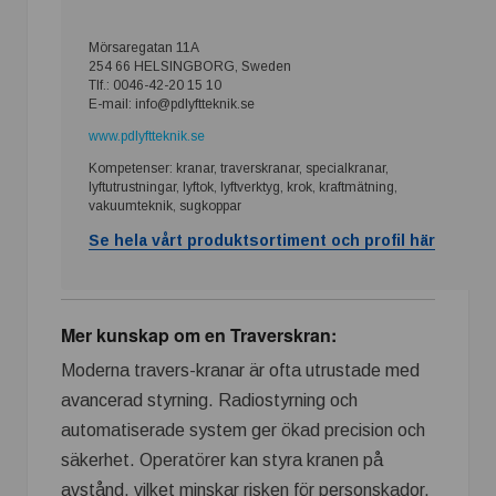
Mörsaregatan 11A
254 66 HELSINGBORG, Sweden
Tlf.: 0046-42-20 15 10
E-mail: info@pdlyftteknik.se
www.pdlyftteknik.se
Kompetenser: kranar, traverskranar, specialkranar,
lyftutrustningar, lyftok, lyftverktyg, krok, kraftmätning,
vakuumteknik, sugkoppar
Se hela vårt produktsortiment och profil här
Mer kunskap om en Traverskran:
Moderna travers-kranar är ofta utrustade med
avancerad styrning. Radiostyrning och
automatiserade system ger ökad precision och
säkerhet. Operatörer kan styra kranen på
avstånd, vilket minskar risken för personskador.