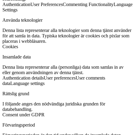
Authentication
User Preferences
Commenting Functionality
Language
Settings
Använda teknologier
Denna lista representerar alla teknologier som denna tjänst använder
för att samla in data. Typiska teknologier är cookies och pixlar som
placeras i webbläsaren.
Cookies
Insamlade data
Denna lista representerar alla (personliga) data som samlas in av
eller genom användningen av denna tjänst.
Authentication details
User preferences
User comments
data
Language settings
Rättslig grund
I följande anges den nödvändiga juridiska grunden för
databehandling.
Consent under GDPR
Förvaringsperiod