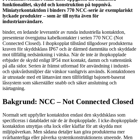
funktionalitet, skydd och konstruktion på toppnivå.
Miniatyrkontaktdon i binders 770 NCC-serie är exemplariskt
lyckade produkter – som är till nytta även för
industrianvändare.
binder, en ledande leverantör av runda industriella kontaktdon,
presenterar övergjutna kabelkontakter i serien 770 NCC (Not
Connected Closed). I ihopkopplat tillstånd tillgodoser produkterna
kraven för skyddsklass IP67 och är därmed dammtäta och skyddade
mot tillfällig nedsänkning i vätska. När de inte är ihopkopplade
erbjuder de skydd enligt IP54 mot kontakt, damm och vattenstänk
på alla sidor. Serien är främst utformad för användning i industri-
och sjukvårdsmiljöer där vätskor vanligtvis används. Kontaktdonen
är utrustade med ett lättanvänt men tillförlitligt bajonett-baserat
låssystem som säkerställer snabb och säker anslutning och
isärtagning.
Bakgrund: NCC – Not Connected Closed
Normalt sett uppfyller kontaktdon endast den skyddsklass som
specificeras i databladet när de är ihopkopplade. I icke-ihopkopplade
kontaktdon utnyttjas ofta lock eller klaffar för att skydda mot
miljöpåverkan. Men sådana detaljer kan göra produkterna mer
svårhanterliga eller påverka systemkonstruktionens utseende. Men