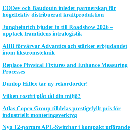
EODev och Baudouin inleder partnerskap för
högeffektiv distribuerad kraftproduktion
Jungheinrich bjuder in till Roadshow 2026 –
upptäck framtidens intralogistik
ABB förvärvar Advantics och stärker erbjudandet
inom likströmsteknik
Replace Physical Fixtures and Enhance Measuring
Processes
Dunlop Hiflex tar ny rekordorder!
Vilken rostfri plåt tål din miljö?
Atlas Copco Group tilldelas prestigefyllt pris för
industriellt monteringsverktyg
Nya 12-portars APL-Switchar i kompakt utförande