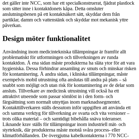
det gäller inte NCC, som har ett specialkonstruerat, fjädrat plastlock
som sitter inne i kontaktdonets kåpa. Detta omsluter
anslutningsbenen på ett kontaktsäkert sätt, skyddar dem från
partiklar, damm och vattenstänk och skyddar mot mekanisk yttre
påverkan.
Design möter funktionalitet
Användning inom medicintekniska tillämpningar är framför allt
problematiskt för utformningen och tillverkningen av runda
kontaktdon. Å ena sidan måste produkterna ha släta ytor för att vara
hygieniska. Dessa förhindrar ansamling av smuts och minskar risken
för kontaminering. Å andra sidan, i kliniska tillämpningar, måste
exempelvis mobil utrustning ofta anslutas till andra på plats – så
snabbt som möjligt och utan risk för kontaminering av de delar som
ansluts. Tillverkare av medicinsk utrustning vill också ha ett
attraktivt utseende som passar sömlöst in i den form- och
färgsättning som normalt utnyttjas inom marknadssegmentet.
Kontakttillverkaren ställs dessutom inför uppgiften att använda ett
och samma verktyg för tillverkning av svarta och vita versioner –
trots olika material – och samtidigt bibehålla snäva toleranser.
Liknande krav ställs för tillämpningar inom industriell mät- och
styrteknik, där produkterna måste motstå svåra process- eller
klimatförhållanden. De övergjutna kabelkontakterna i 770 NCC-