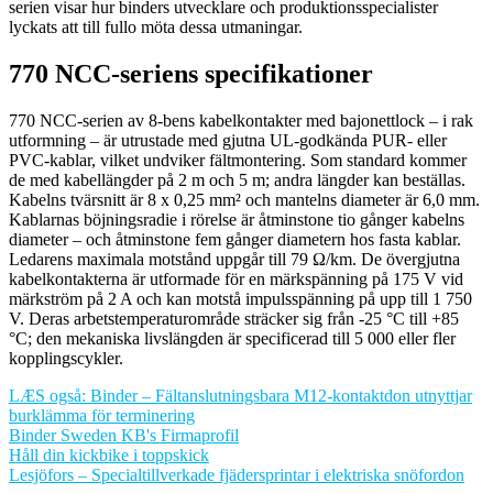
serien visar hur binders utvecklare och produktionsspecialister
lyckats att till fullo möta dessa utmaningar.
770 NCC-seriens specifikationer
770 NCC-serien av 8-bens kabelkontakter med bajonettlock – i rak
utformning – är utrustade med gjutna UL-godkända PUR- eller
PVC-kablar, vilket undviker fältmontering. Som standard kommer
de med kabellängder på 2 m och 5 m; andra längder kan beställas.
Kabelns tvärsnitt är 8 x 0,25 mm² och mantelns diameter är 6,0 mm.
Kablarnas böjningsradie i rörelse är åtminstone tio gånger kabelns
diameter – och åtminstone fem gånger diametern hos fasta kablar.
Ledarens maximala motstånd uppgår till 79 Ω/km. De övergjutna
kabelkontakterna är utformade för en märkspänning på 175 V vid
märkström på 2 A och kan motstå impulsspänning på upp till 1 750
V. Deras arbetstemperaturområde sträcker sig från -25 °C till +85
°C; den mekaniska livslängden är specificerad till 5 000 eller fler
kopplingscykler.
LÆS også: Binder – Fältanslutningsbara M12-kontaktdon utnyttjar
burklämma för terminering
Binder Sweden KB's Firmaprofil
Inläggsnavigering
Håll din kickbike i toppskick
Lesjöfors – Specialtillverkade fjädersprintar i elektriska snöfordon