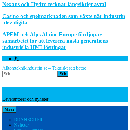
Nexans och Hydro tecknar långsiktigt avtal
Casino och spelmarknaden som växte när industrin
blev digital
APEM och Alps Alpine Europe fördjupar
samarbetet för att leverera nästa generations
industriella HMI-lösningar
Facebook
Linkedin
Twitter
Alltomteknikindustrin.se – Tekniskt sett bättre
Search
Leverantörer och nyheter
Leverantörer och nyheter
Menu
BRANSCHER
Nyheter