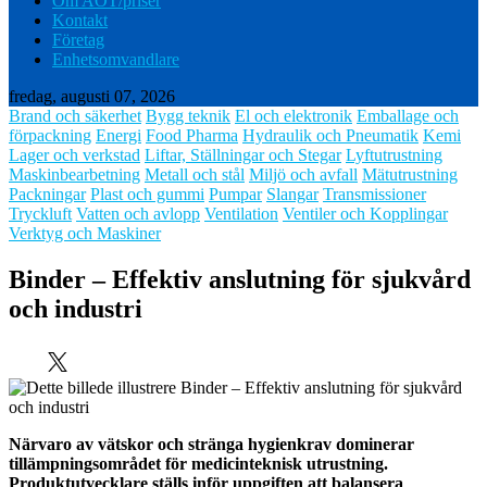
Om AOT/priser
Kontakt
Företag
Enhetsomvandlare
fredag, augusti 07, 2026
Brand och säkerhet
Bygg teknik
El och elektronik
Emballage och
förpackning
Energi
Food Pharma
Hydraulik och Pneumatik
Kemi
Lager och verkstad
Liftar, Ställningar och Stegar
Lyftutrustning
Maskinbearbetning
Metall och stål
Miljö och avfall
Mätutrustning
Packningar
Plast och gummi
Pumpar
Slangar
Transmissioner
Tryckluft
Vatten och avlopp
Ventilation
Ventiler och Kopplingar
Verktyg och Maskiner
Binder – Effektiv anslutning för sjukvård
och industri
Närvaro av vätskor och stränga hygienkrav dominerar
tillämpningsområdet för medicinteknisk utrustning.
Produktutvecklare ställs inför uppgiften att balansera