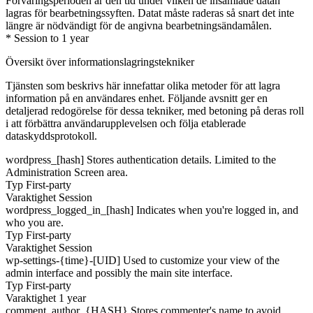
Förvaringsperioden är den tid under vilken de insamlade datan
lagras för bearbetningssyften. Datat måste raderas så snart det inte
längre är nödvändigt för de angivna bearbetningsändamålen.
* Session to 1 year
Översikt över informationslagringstekniker
Tjänsten som beskrivs här innefattar olika metoder för att lagra
information på en användares enhet. Följande avsnitt ger en
detaljerad redogörelse för dessa tekniker, med betoning på deras roll
i att förbättra användarupplevelsen och följa etablerade
dataskyddsprotokoll.
wordpress_[hash]
Stores authentication details. Limited to the
Administration Screen area.
Typ
First-party
Varaktighet
Session
wordpress_logged_in_[hash]
Indicates when you're logged in, and
who you are.
Typ
First-party
Varaktighet
Session
wp-settings-{time}-[UID]
Used to customize your view of the
admin interface and possibly the main site interface.
Typ
First-party
Varaktighet
1 year
comment_author_{HASH}
Stores commenter's name to avoid