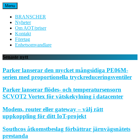
Hoppa
Menu
till
innehåll
BRANSCHER
Nyheter
Om AOT/priser
Kontakt
Företag
Enhetsomvandlare
Senaste nytt
Parker lanserar den mycket mångsidiga PE06M-
serien med proportionella tryckreduceringsventiler
Parker lanserar flödes- och temperatursensorn
SCVOT2 Vortex för vätskekylning i datacenter
Modem, router eller gateway – välj rätt
uppkoppling för ditt IoT-projekt
Southcos åtkomstbeslag förbättrar järnvägsnätets
prestanda