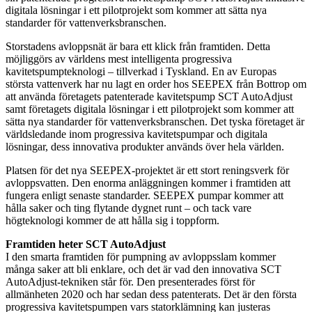
digitala lösningar i ett pilotprojekt som kommer att sätta nya
standarder för vattenverksbranschen.
Storstadens avloppsnät är bara ett klick från framtiden. Detta
möjliggörs av världens mest intelligenta progressiva
kavitetspumpteknologi – tillverkad i Tyskland. En av Europas
största vattenverk har nu lagt en order hos SEEPEX från Bottrop om
att använda företagets patenterade kavitetspump SCT AutoAdjust
samt företagets digitala lösningar i ett pilotprojekt som kommer att
sätta nya standarder för vattenverksbranschen. Det tyska företaget är
världsledande inom progressiva kavitetspumpar och digitala
lösningar, dess innovativa produkter används över hela världen.
Platsen för det nya SEEPEX-projektet är ett stort reningsverk för
avloppsvatten. Den enorma anläggningen kommer i framtiden att
fungera enligt senaste standarder. SEEPEX pumpar kommer att
hålla saker och ting flytande dygnet runt – och tack vare
högteknologi kommer de att hålla sig i toppform.
Framtiden heter SCT AutoAdjust
I den smarta framtiden för pumpning av avloppsslam kommer
många saker att bli enklare, och det är vad den innovativa SCT
AutoAdjust-tekniken står för. Den presenterades först för
allmänheten 2020 och har sedan dess patenterats. Det är den första
progressiva kavitetspumpen vars statorklämning kan justeras