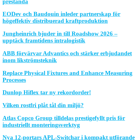
prestanda
EODev och Baudouin inleder partnerskap för
högeffektiv distribuerad kraftproduktion
Jungheinrich bjuder in till Roadshow 2026 –
upptäck framtidens intralogistik
ABB förvärvar Advantics och stärker erbjudandet
inom likströmsteknik
Replace Physical Fixtures and Enhance Measuring
Processes
Dunlop Hiflex tar ny rekordorder!
Vilken rostfri plåt tål din miljö?
Atlas Copco Group tilldelas prestigefyllt pris för
industriellt monteringsverktyg
Nya 12-portars APL-Switchar i kompakt utförande