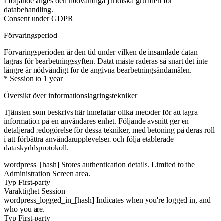
I följande anges den nödvändiga juridiska grunden för
databehandling.
Consent under GDPR
Förvaringsperiod
Förvaringsperioden är den tid under vilken de insamlade datan
lagras för bearbetningssyften. Datat måste raderas så snart det inte
längre är nödvändigt för de angivna bearbetningsändamålen.
* Session to 1 year
Översikt över informationslagringstekniker
Tjänsten som beskrivs här innefattar olika metoder för att lagra
information på en användares enhet. Följande avsnitt ger en
detaljerad redogörelse för dessa tekniker, med betoning på deras roll
i att förbättra användarupplevelsen och följa etablerade
dataskyddsprotokoll.
wordpress_[hash]
Stores authentication details. Limited to the
Administration Screen area.
Typ
First-party
Varaktighet
Session
wordpress_logged_in_[hash]
Indicates when you're logged in, and
who you are.
Typ
First-party