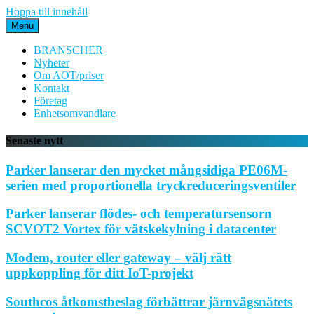
Hoppa till innehåll
Menu
BRANSCHER
Nyheter
Om AOT/priser
Kontakt
Företag
Enhetsomvandlare
Senaste nytt
Parker lanserar den mycket mångsidiga PE06M-
serien med proportionella tryckreduceringsventiler
Parker lanserar flödes- och temperatursensorn
SCVOT2 Vortex för vätskekylning i datacenter
Modem, router eller gateway – välj rätt
uppkoppling för ditt IoT-projekt
Southcos åtkomstbeslag förbättrar järnvägsnätets