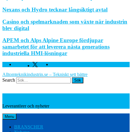
Nexans och Hydro tecknar långsiktigt avtal
Casino och spelmarknaden som växte när industrin
blev digital
APEM och Alps Alpine Europe fördjupar
samarbetet för att leverera nästa generations
industriella HMI-lösningar
Facebook
Twitter
Linkedin
Alltomteknikindustrin.se – Tekniskt sett bättre
Search
Leverantörer och nyheter
Leverantörer och nyheter
Menu
BRANSCHER