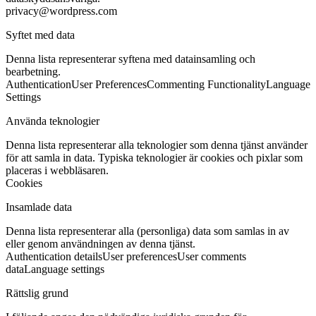
privacy@wordpress.com
Syftet med data
Denna lista representerar syftena med datainsamling och
bearbetning.
Authentication
User Preferences
Commenting Functionality
Language
Settings
Använda teknologier
Denna lista representerar alla teknologier som denna tjänst använder
för att samla in data. Typiska teknologier är cookies och pixlar som
placeras i webbläsaren.
Cookies
Insamlade data
Denna lista representerar alla (personliga) data som samlas in av
eller genom användningen av denna tjänst.
Authentication details
User preferences
User comments
data
Language settings
Rättslig grund