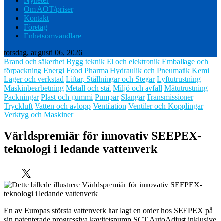
Nyheter
Om AOT/priser
Kontakt
Företag
Enhetsomvandlare
torsdag, augusti 06, 2026
Brand och säkerhet
Bygg teknik
El och elektronik
Emballage och
förpackning
Energi
Food Pharma
Hydraulik och Pneumatik
Kemi
Lager och verkstad
Liftar, Ställningar och Stegar
Lyftutrustning
Maskinbearbetning
Metall och stål
Miljö och avfall
Mätutrustning
Packningar
Plast och gummi
Pumpar
Slangar
Transmissioner
Tryckluft
Vatten och avlopp
Ventilation
Ventiler och Kopplingar
Verktyg och Maskiner
Världspremiär för innovativ SEEPEX-
teknologi i ledande vattenverk
En av Europas största vattenverk har lagt en order hos SEEPEX på
sin patenterade progressiva kavitetspump SCT AutoAdjust inklusive