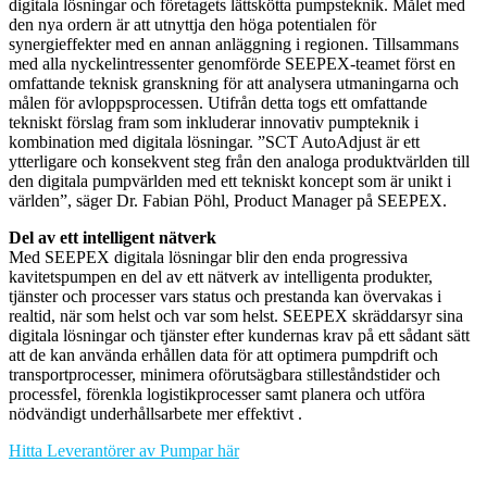
digitala lösningar och företagets lättskötta pumpsteknik. Målet med
den nya ordern är att utnyttja den höga potentialen för
synergieffekter med en annan anläggning i regionen. Tillsammans
med alla nyckelintressenter genomförde SEEPEX-teamet först en
omfattande teknisk granskning för att analysera utmaningarna och
målen för avloppsprocessen. Utifrån detta togs ett omfattande
tekniskt förslag fram som inkluderar innovativ pumpteknik i
kombination med digitala lösningar. ”SCT AutoAdjust är ett
ytterligare och konsekvent steg från den analoga produktvärlden till
den digitala pumpvärlden med ett tekniskt koncept som är unikt i
världen”, säger Dr. Fabian Pöhl, Product Manager på SEEPEX.
Del av ett intelligent nätverk
Med SEEPEX digitala lösningar blir den enda progressiva
kavitetspumpen en del av ett nätverk av intelligenta produkter,
tjänster och processer vars status och prestanda kan övervakas i
realtid, när som helst och var som helst. SEEPEX skräddarsyr sina
digitala lösningar och tjänster efter kundernas krav på ett sådant sätt
att de kan använda erhållen data för att optimera pumpdrift och
transportprocesser, minimera oförutsägbara stilleståndstider och
processfel, förenkla logistikprocesser samt planera och utföra
nödvändigt underhållsarbete mer effektivt .
Hitta Leverantörer av Pumpar här