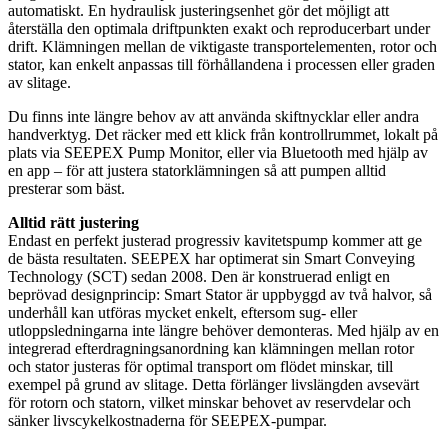
automatiskt. En hydraulisk justeringsenhet gör det möjligt att
återställa den optimala driftpunkten exakt och reproducerbart under
drift. Klämningen mellan de viktigaste transportelementen, rotor och
stator, kan enkelt anpassas till förhållandena i processen eller graden
av slitage.
Du finns inte längre behov av att använda skiftnycklar eller andra
handverktyg. Det räcker med ett klick från kontrollrummet, lokalt på
plats via SEEPEX Pump Monitor, eller via Bluetooth med hjälp av
en app – för att justera statorklämningen så att pumpen alltid
presterar som bäst.
Alltid rätt justering
Endast en perfekt justerad progressiv kavitetspump kommer att ge
de bästa resultaten. SEEPEX har optimerat sin Smart Conveying
Technology (SCT) sedan 2008. Den är konstruerad enligt en
beprövad designprincip: Smart Stator är uppbyggd av två halvor, så
underhåll kan utföras mycket enkelt, eftersom sug- eller
utloppsledningarna inte längre behöver demonteras. Med hjälp av en
integrerad efterdragningsanordning kan klämningen mellan rotor
och stator justeras för optimal transport om flödet minskar, till
exempel på grund av slitage. Detta förlänger livslängden avsevärt
för rotorn och statorn, vilket minskar behovet av reservdelar och
sänker livscykelkostnaderna för SEEPEX-pumpar.