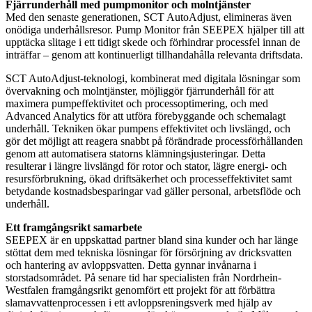
Fjärrunderhåll med pumpmonitor och molntjänster
Med den senaste generationen, SCT AutoAdjust, elimineras även
onödiga underhållsresor. Pump Monitor från SEEPEX hjälper till att
upptäcka slitage i ett tidigt skede och förhindrar processfel innan de
inträffar – genom att kontinuerligt tillhandahålla relevanta driftsdata.
SCT AutoAdjust-teknologi, kombinerat med digitala lösningar som
övervakning och molntjänster, möjliggör fjärrunderhåll för att
maximera pumpeffektivitet och processoptimering, och med
Advanced Analytics för att utföra förebyggande och schemalagt
underhåll. Tekniken ökar pumpens effektivitet och livslängd, och
gör det möjligt att reagera snabbt på förändrade processförhållanden
genom att automatisera statorns klämningsjusteringar. Detta
resulterar i längre livslängd för rotor och stator, lägre energi- och
resursförbrukning, ökad driftsäkerhet och processeffektivitet samt
betydande kostnadsbesparingar vad gäller personal, arbetsflöde och
underhåll.
Ett framgångsrikt samarbete
SEEPEX är en uppskattad partner bland sina kunder och har länge
stöttat dem med tekniska lösningar för försörjning av dricksvatten
och hantering av avloppsvatten. Detta gynnar invånarna i
storstadsområdet. På senare tid har specialisten från Nordrhein-
Westfalen framgångsrikt genomfört ett projekt för att förbättra
slamavvattenprocessen i ett avloppsreningsverk med hjälp av