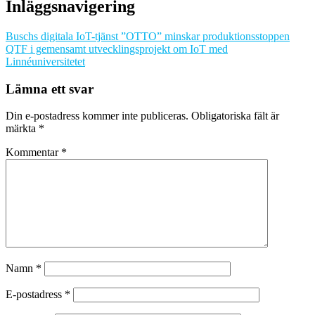
Inläggsnavigering
Buschs digitala IoT-tjänst ”OTTO” minskar produktionsstoppen
QTF i gemensamt utvecklingsprojekt om IoT med
Linnéuniversitetet
Lämna ett svar
Din e-postadress kommer inte publiceras.
Obligatoriska fält är
märkta
*
Kommentar
*
Namn
*
E-postadress
*