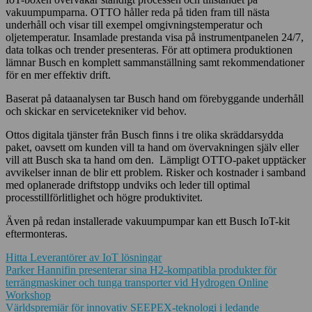
vakuumpumparna. OTTO håller reda på tiden fram till nästa
underhåll och visar till exempel omgivningstemperatur och
oljetemperatur. Insamlade prestanda visa på instrumentpanelen 24/7,
data tolkas och trender presenteras. För att optimera produktionen
lämnar Busch en komplett sammanställning samt rekommendationer
för en mer effektiv drift.
Baserat på dataanalysen tar Busch hand om förebyggande underhåll
och skickar en servicetekniker vid behov.
Ottos digitala tjänster från Busch finns i tre olika skräddarsydda
paket, oavsett om kunden vill ta hand om övervakningen själv eller
vill att Busch ska ta hand om den. Lämpligt OTTO-paket upptäcker
avvikelser innan de blir ett problem. Risker och kostnader i samband
med oplanerade driftstopp undviks och leder till optimal
processtillförlitlighet och högre produktivitet.
Även på redan installerade vakuumpumpar kan ett Busch IoT-kit
eftermonteras.
Hitta Leverantörer av IoT lösningar
Inläggsnavigering
Parker Hannifin presenterar sina H2-kompatibla produkter för
terrängmaskiner och tunga transporter vid Hydrogen Online
Workshop
Världspremiär för innovativ SEEPEX-teknologi i ledande