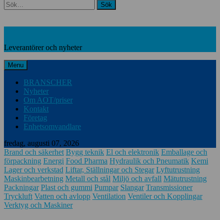
Search
Leverantörer och nyheter
Leverantörer och nyheter
Menu
BRANSCHER
Nyheter
Om AOT/priser
Kontakt
Företag
Enhetsomvandlare
fredag, augusti 07, 2026
Brand och säkerhet
Bygg teknik
El och elektronik
Emballage och
förpackning
Energi
Food Pharma
Hydraulik och Pneumatik
Kemi
Lager och verkstad
Liftar, Ställningar och Stegar
Lyftutrustning
Maskinbearbetning
Metall och stål
Miljö och avfall
Mätutrustning
Packningar
Plast och gummi
Pumpar
Slangar
Transmissioner
Tryckluft
Vatten och avlopp
Ventilation
Ventiler och Kopplingar
Verktyg och Maskiner