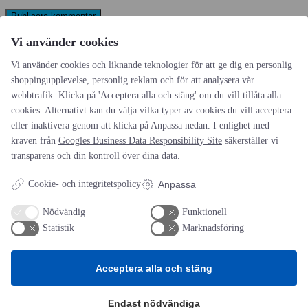
Vi använder cookies
Vi använder cookies och liknande teknologier för att ge dig en personlig
shoppingupplevelse, personlig reklam och för att analysera vår
AOTI
webbtrafik. Klicka på 'Acceptera alla och stäng' om du vill tillåta alla
cookies. Alternativt kan du välja vilka typer av cookies du vill acceptera
Om oss
eller inaktivera genom att klicka på Anpassa nedan. I enlighet med
Priser
kraven från
Googles Business Data Responsibility Site
säkerställer vi
Kontakt
transparens och din kontroll över dina data.
GDPR
Cookie- och integritetspolicy
Anpassa
Kunskapscentrum
Nödvändig
Funktionell
SIFU
Statistik
Marknadsföring
Chalmers Industriteknik
Värt att besöka
Acceptera alla och stäng
Altomteknik
Altombyen
Endast nödvändiga