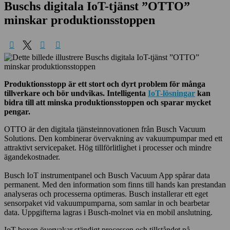
Buschs digitala IoT-tjänst ”OTTO”
minskar produktionsstoppen
Produktionsstopp är ett stort och dyrt problem för många
tillverkare och bör undvikas. Intelligenta
IoT-lösningar
kan
bidra till att minska produktionsstoppen och sparar mycket
pengar.
OTTO är den digitala tjänsteinnovationen från Busch Vacuum
Solutions. Den kombinerar övervakning av vakuumpumpar med ett
attraktivt servicepaket. Hög tillförlitlighet i processer och mindre
ägandekostnader.
Busch IoT instrumentpanel och Busch Vacuum App spårar data
permanent. Med den information som finns till hands kan prestandan
analyseras och processerna optimeras. Busch installerar ett eget
sensorpaket vid vakuumpumparna, som samlar in och bearbetar
data. Uppgifterna lagras i Busch-molnet via en mobil anslutning.
IoT-boxen övervakar ständigt processen och tillståndet på