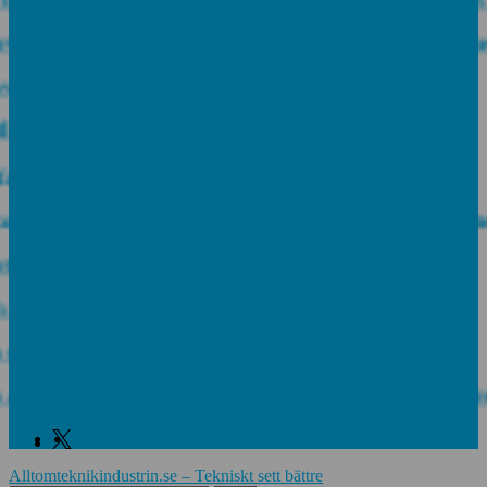
ar Advantics och stärker erbjudandet inom likströmst
sical Fixtures and Enhance Measuring Processes
x tar ny rekordorder!
i plåt tål din miljö?
roup tilldelas prestigefyllt pris för industriellt monte
ars APL-Switchar i kompakt utförande
ydro tecknar långsiktigt avtal
pelmarknaden som växte när industrin blev digital
s Alpine Europe fördjupar samarbetet för att leverer
Facebook
Linkedin
Twitter
Alltomteknikindustrin.se – Tekniskt sett bättre