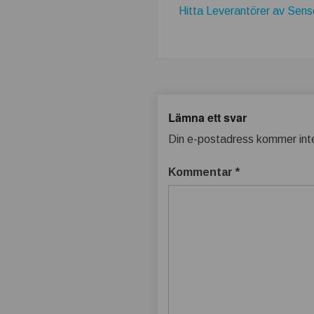
t
Hitta Leverantörer av Sens
b
ä
t
Lämna ett svar
t
Din e-postadress kommer inte
r
Kommentar
*
e