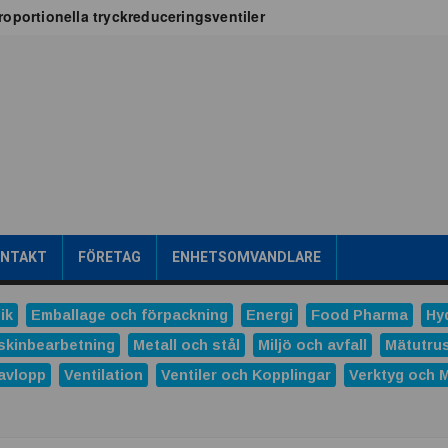
oportionella tryckreduceringsventiler
x för vätskekylning i datacenter
oT-projekt
a
tribuerad kraftproduktion
ens intralogistik
römsteknik
es
Dunlop Hiflex tar ny rekordorder!
las prestigefyllt pris för industriellt monteringsverktyg
ONTAKT
FÖRETAG
ENHETSOMVANDLARE
ns och Hydro tecknar långsiktigt avtal
tal
ik
Emballage och förpackning
Energi
Food Pharma
Hy
verera nästa generations industriella HMI-lösningar
skinbearbetning
Metall och stål
Miljö och avfall
Mätutru
avlopp
Ventilation
Ventiler och Kopplingar
Verktyg och 