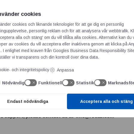
ll the main sensors on the market, our technical sales team has b
 This means that we can assist not just in the sale of a sensor s
nvänder cookies
 of the best product, right through to custom development and in
änder cookies och liknande teknologier för att ge dig en personlig
ation
ngupplevelse, personlig reklam och för att analysera vår webbtrafik. Kl
 our engineers work closely with our customers to create excepti
ceptera alla och stäng' om du vill tillåta alla cookies. Alternativt kan du 
typer av cookies du vill acceptera eller inaktivera genom att klicka på 
ds for the application they need. The experience and knowhow o
. I enlighet med kraven från
Googles Business Data Responsibility Sit
-in-class product portfolio, means we can deliver the highest qu
täller vi transparens och din kontroll över dina data.
okie- och integritetspolicy
Anpassa
r
plier in the Swedish and Norwegian market for global market lea
Nödvändig
Funktionell
Statistik
Marknadsfö
sors, measuring systems, measurement sensors and systems, c
ion systems all over the world – and are at the forefront of fact
Endast nödvändiga
Acceptera alla och stäng
erience in developing Keyence solutions for the Nordic market.
d support, please contact us at info@recab.com