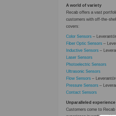
t
A world of variety
r
Recab offers a vast portfoli
customers with off-the-shel
i
covers:
n
Color Sensors
– Leverantö
Fiber Optic Sensors
– Leve
.
Inductive Sensors
– Levera
Laser Sensors
s
Photoelectric Sensors
Ultrasonic Sensors
e
Flow Sensors
– Leverantör
–
Pressure Sensors
– Levera
Contact Sensors
T
Unparalleled experience
e
Customers come to Recab wit