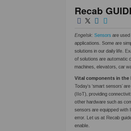
Recab GUIDE 
k
n
i
Engelsk
:
Sensors
are used 
applications. Some are simp
k
solutions in our daily life.
of solutions are automatic 
i
machines, elevators, car w
n
Vital components in the I
Today’s ‘smart sensors’ are 
d
(IIoT), providing connectiv
other hardware such as com
u
sensors are equipped with I
s
error. Let us at Recab guide
enable.