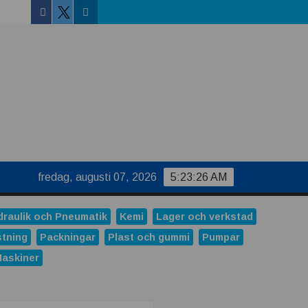
Facebook
Linkedin
Twitter
fredag, augusti 07, 2026
5:23:27 AM
draulik och Pneumatik
Kemi
Lager och verkstad
stning
Packningar
Plast och gummi
Pumpar
Maskiner