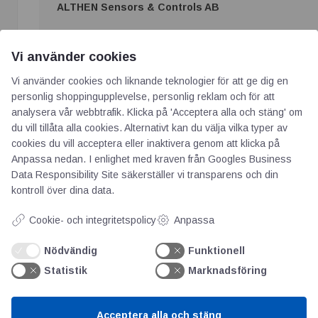
ALTHEN Sensors & Controls AB
Vi använder cookies
Vi använder cookies och liknande teknologier för att ge dig en
personlig shoppingupplevelse, personlig reklam och för att
Stora Torget 6C
analysera vår webbtrafik. Klicka på 'Acceptera alla och stäng' om
SE 761 30 Norrtälje
du vill tillåta alla cookies. Alternativt kan du välja vilka typer av
Tlf.: +46 8 7952490
cookies du vill acceptera eller inaktivera genom att klicka på
E-mail: info@althensensors.se
Anpassa nedan. I enlighet med kraven från
Googles Business
www.althensensors.com
Data Responsibility Site
säkerställer vi transparens och din
Kompetenser: Dataloggare, Givare, Induktiva givare, IoT
kontroll över dina data.
lösningar, Kapacitiva givare, Lasermätare, Sensorer, Strain
gauges
Cookie- och integritetspolicy
Anpassa
Se hela vårt produktsortiment och profil här
Nödvändig
Funktionell
Statistik
Marknadsföring
ALTHEN Sensors & Controls AB
Acceptera alla och stäng