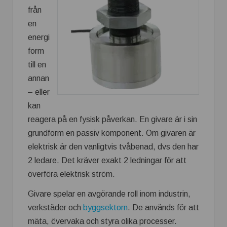
från
en
energi
form
till en
annan
– eller
kan
reagera på en fysisk påverkan.
En givare är i sin
grundform en passiv komponent.
Om givaren är
elektrisk är den vanligtvis tvåbenad, dvs den har
2 ledare.
Det kräver exakt 2 ledningar för att
överföra elektrisk ström.
Givare spelar en avgörande roll inom industrin,
verkstäder och
byggsektorn
. De används för att
mäta, övervaka och styra olika processer.