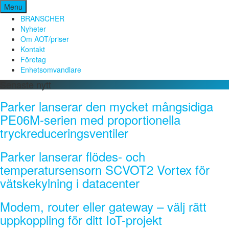
Hoppa
Menu
till
BRANSCHER
innehåll
Nyheter
Om AOT/priser
Kontakt
Företag
Enhetsomvandlare
Senaste nytt
Parker lanserar den mycket mångsidiga
PE06M-serien med proportionella
tryckreduceringsventiler
Parker lanserar flödes- och
temperatursensorn SCVOT2 Vortex för
vätskekylning i datacenter
Modem, router eller gateway – välj rätt
uppkoppling för ditt IoT-projekt