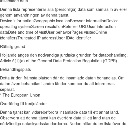
Insamlade data
Denna lista representerar alla (personliga) data som samlas in av eller
genom användningen av denna tjänst.
Device information
Geographic location
Browser information
Device
operating system
Screen resolution
Referrer URL
User interaction
data
Date and time of visit
User behavior
Pages visited
Online
identifiers
Truncated IP address
User ID
Ad identifier
Rättslig grund
I följande anges den nödvändiga juridiska grunden för databehandling.
Article 6(1)(a) of the General Data Protection Regulation (GDPR)
Behandlingsplats
Detta är den främsta platsen där de insamlade datan behandlas. Om
datan även behandlas i andra länder kommer du att informeras
separat.
* The European Union
Överföring till tredjeländer
Denna tjänst kan vidarebefordra insamlade data till ett annat land.
Observera att denna tjänst kan överföra data till ett land utan de
nödvändiga dataskyddsstandarderna. Nedan hittar du en lista över de