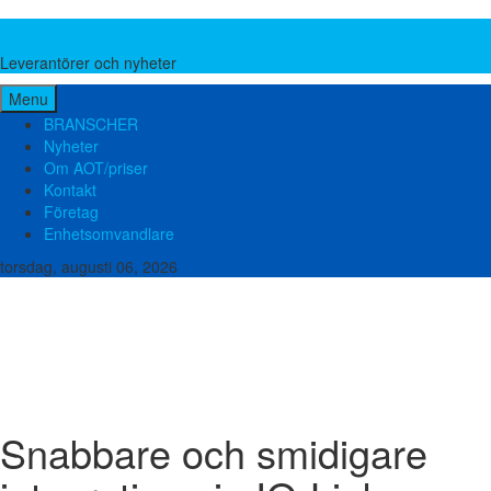
Leverantörer och nyheter
Leverantörer och nyheter
Menu
BRANSCHER
Nyheter
Om AOT/priser
Kontakt
Företag
Enhetsomvandlare
torsdag, augusti 06, 2026
Brand och säkerhet
Bygg teknik
El och elektronik
Emballage och förpackning
Energi
Food Pharma
Hydraulik och Pneumatik
Kemi
Lager och verkstad
Liftar, Ställningar och Stegar
Lyftutrustning
Maskinbearbetning
Metall och stål
Miljö och avfall
Mätutrustning
Packningar
Plast och gummi
Pumpar
Slangar
Transmissioner
Tryckluft
Vatten och avlopp
Ventilation
Ventiler och Kopplingar
Verktyg och Maskiner
Snabbare och smidigare