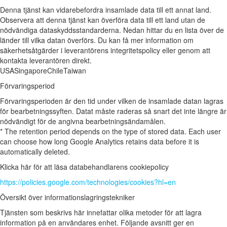
Denna tjänst kan vidarebefordra insamlade data till ett annat land.
Observera att denna tjänst kan överföra data till ett land utan de
nödvändiga dataskyddsstandarderna. Nedan hittar du en lista över de
länder till vilka datan överförs. Du kan få mer information om
säkerhetsåtgärder i leverantörens integritetspolicy eller genom att
kontakta leverantören direkt.
USA
Singapore
Chile
Taiwan
Förvaringsperiod
Förvaringsperioden är den tid under vilken de insamlade datan lagras
för bearbetningssyften. Datat måste raderas så snart det inte längre är
nödvändigt för de angivna bearbetningsändamålen.
* The retention period depends on the type of stored data. Each user
can choose how long Google Analytics retains data before it is
automatically deleted.
Klicka här för att läsa databehandlarens cookiepolicy
https://policies.google.com/technologies/cookies?hl=en
Översikt över informationslagringstekniker
Tjänsten som beskrivs här innefattar olika metoder för att lagra
information på en användares enhet. Följande avsnitt ger en