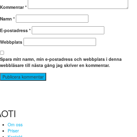
Kommentar
*
Namn
*
E-postadress
*
Webbplats
Spara mitt namn, min e-postadress och webbplats i denna
webbläsare till nästa gång jag skriver en kommentar.
AOTI
Om oss
Priser
Kontakt