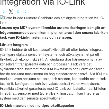
integration via IO-Link
Leuzes nya MD7-system förenklar automatiseringen och gör att
högpresterande system kan implementeras i den smarta fabriken
tack vare IO-Link-master, nav och sensorer.
Lätt att integrera
IO-Link-hubbar är ett kostnadseffektivt sätt att efter behov integrera
ytterligare digitala sensorer i systemet och utöka systemet på ett
flexibelt och ekonomiskt sätt. Användarna drar härigenom nytta av
konsekvent transparenta data och processer. Tack vare det
synkroniserade systemet med IO-Link-masters och Leuze-sensorer
har de anslutna maskinerna en hög standardiseringsnivå. Alla IO-Link-
moduler, även anslutna sensorer och ställdon, kan snabbt och enkelt
tas i drift, konfigureras och övervakas centralt via en webbläsare.
Framtida säkerhet garanteras med IO-Link och bakåtkompatibiliteten
innebär att sensorer med äldre tillverkningsdatum kan integreras i
system med den senaste specifikationen.
IO-Link-masters med multiprotokollkapacitet