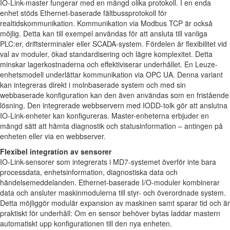
IO-Link-master fungerar med en mängd olika protokoll. I en enda
enhet stöds Ethernet-baserade fältbussprotokoll för
realtidskommunikation. Kommunikation via Modbus TCP är också
möjlig. Detta kan till exempel användas för att ansluta till vanliga
PLC:er, driftsterminaler eller SCADA-system. Fördelen är flexibilitet vid
val av moduler, ökad standardisering och lägre komplexitet. Detta
minskar lagerkostnaderna och effektiviserar underhållet. En Leuze-
enhetsmodell underlättar kommunikation via OPC UA. Denna variant
kan integreras direkt i molnbaserade system och med sin
webbaserade konfiguration kan den även användas som en fristående
lösning. Den integrerade webbservern med IODD-tolk gör att anslutna
IO-Link-enheter kan konfigureras. Master-enheterna erbjuder en
mängd sätt att hämta diagnostik och statusinformation – antingen på
enheten eller via en webbserver.
Flexibel integration av sensorer
IO-Link-sensorer som integrerats i MD7-systemet överför inte bara
processdata, enhetsinformation, diagnostiska data och
händelsemeddelanden. Ethernet-baserade I/O-moduler kombinerar
data och ansluter maskinmodulerna till styr- och överordnade system.
Detta möjliggör modulär expansion av maskinen samt sparar tid och är
praktiskt för underhåll: Om en sensor behöver bytas laddar mastern
automatiskt upp konfigurationen till den nya enheten.