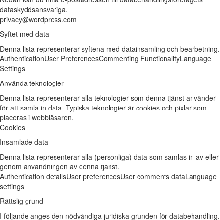
dataskyddsansvariga.
privacy@wordpress.com
Syftet med data
Denna lista representerar syftena med datainsamling och bearbetning.
Authentication
User Preferences
Commenting Functionality
Language
Settings
Använda teknologier
Denna lista representerar alla teknologier som denna tjänst använder
för att samla in data. Typiska teknologier är cookies och pixlar som
placeras i webbläsaren.
Cookies
Insamlade data
Denna lista representerar alla (personliga) data som samlas in av eller
genom användningen av denna tjänst.
Authentication details
User preferences
User comments data
Language
settings
Rättslig grund
I följande anges den nödvändiga juridiska grunden för databehandling.