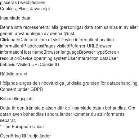
placeras i webbläsaren.
Cookies, Pixel, Javascript
Insamlade data
Denna lista representerar alla (personliga) data som samlas in av eller
genom användningen av denna tjänst.
Click path
Date and time of visit
Device information
Location
information
IP address
Pages visited
Referrer URL
Browser
information
Host name
Browser language
Browser type
Screen
resolution
Device operating system
User interaction data
User
behavior
Visited URL
Cookie ID
Rättslig grund
I följande anges den nödvändiga juridiska grunden för databehandling.
Consent under GDPR
Behandlingsplats
Detta är den främsta platsen där de insamlade datan behandlas. Om
datan även behandlas i andra länder kommer du att informeras
separat.
* The European Union
Överföring till tredjeländer