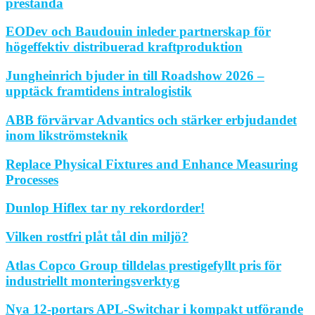
prestanda
EODev och Baudouin inleder partnerskap för
högeffektiv distribuerad kraftproduktion
Jungheinrich bjuder in till Roadshow 2026 –
upptäck framtidens intralogistik
ABB förvärvar Advantics och stärker erbjudandet
inom likströmsteknik
Replace Physical Fixtures and Enhance Measuring
Processes
Dunlop Hiflex tar ny rekordorder!
Vilken rostfri plåt tål din miljö?
Atlas Copco Group tilldelas prestigefyllt pris för
industriellt monteringsverktyg
Nya 12-portars APL-Switchar i kompakt utförande