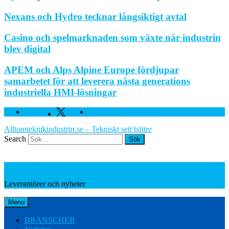
Nexans och Hydro tecknar långsiktigt avtal
Casino och spelmarknaden som växte när industrin
blev digital
APEM och Alps Alpine Europe fördjupar
samarbetet för att leverera nästa generations
industriella HMI-lösningar
Facebook
Twitter
Linkedin
Alltomteknikindustrin.se – Tekniskt sett bättre
Search
Leverantörer och nyheter
Leverantörer och nyheter
Menu
BRANSCHER