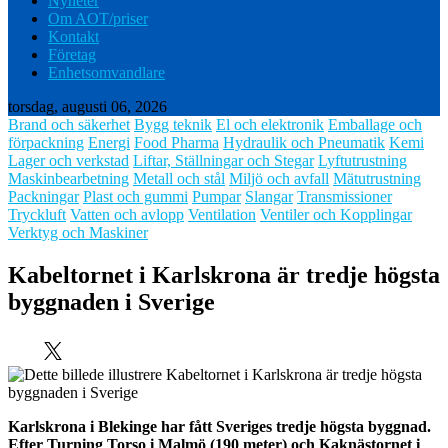
Nyheter
Om AOT/priser
Kontakt
Företag
Enhetsomvandlare
torsdag, augusti 06, 2026
Brand och säkerhet
Bygg teknik
El och elektronik
Emballage och
förpackning
Energi
Food Pharma
Hydraulik och Pneumatik
Kemi
Lager och verkstad
Liftar, Ställningar och Stegar
Lyftutrustning
Maskinbearbetning
Metall och stål
Miljö och avfall
Mätutrustning
Packningar
Plast och gummi
Pumpar
Slangar
Transmissioner
Tryckluft
Vatten och avlopp
Ventilation
Ventiler och Kopplingar
Verktyg och Maskiner
Kabeltornet i Karlskrona är tredje högsta
byggnaden i Sverige
Karlskrona i Blekinge har fått Sveriges tredje högsta byggnad.
Efter Turning Torso i Malmö (190 meter) och Kaknästornet i