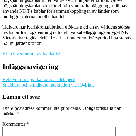
högspänningskablar till ett värde av 23 miljarder kronor. Utöver
högspänningskablar som för el från vindkraftanläggningar till havs
används NKT:s kablar för sammankopplingen av länder som
möjliggör internationell elhandel.
Tidigare har Karlskronafabriken utökats med en av världens största
testhallar för högspänning och det nya kabelläggningsfartyget NKT
Victoria har tagits i drift. Totalt har under en tioårsperiod investerats
5,5 miljarder kronor.
Hitta leverantörer av kablar här
Inläggsnavigering
Behöver din applikation plastdetaljer?
Snabbare och smidigare integration via IO-Link
Lämna ett svar
Din e-postadress kommer inte publiceras.
Obligatoriska fält är
märkta
*
Kommentar
*