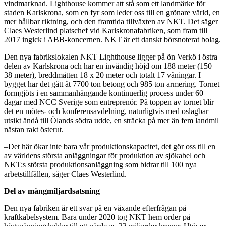
vindmarknad. Lighthouse kommer att stå som ett landmärke för
staden Karlskrona, som en fyr som leder oss till en grönare värld, en
mer hållbar riktning, och den framtida tillväxten av NKT. Det säger
Claes Westerlind platschef vid Karlskronafabriken, som fram till
2017 ingick i ABB-koncernen. NKT är ett danskt börsnoterat bolag.
Den nya fabrikslokalen NKT Lighthouse ligger på ön Verkö i östra
delen av Karlskrona och har en invändig höjd om 188 meter (150 +
38 meter), breddmåtten 18 x 20 meter och totalt 17 våningar. I
bygget har det gått åt 7700 ton betong och 985 ton armering. Tornet
formgjöts i en sammanhängande kontinuerlig process under 60
dagar med NCC Sverige som entreprenör. På toppen av tornet blir
det en mötes- och konferensavdelning, naturligtvis med oslagbar
utsikt ändå till Ölands södra udde, en sträcka på mer än fem landmil
nästan rakt österut.
–Det här ökar inte bara vår produktionskapacitet, det gör oss till en
av världens största anläggningar för produktion av sjökabel och
NKT:s största produktionsanläggning som bidrar till 100 nya
arbetstillfällen, säger Claes Westerlind.
Del av mångmiljardsatsning
Den nya fabriken är ett svar på en växande efterfrågan på
kraftkabelsystem. Bara under 2020 tog NKT hem order på