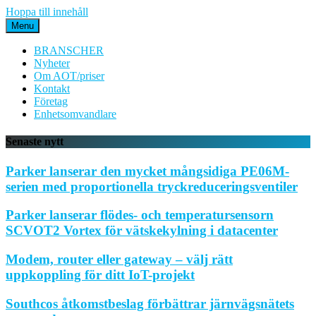
Hoppa till innehåll
Menu
BRANSCHER
Nyheter
Om AOT/priser
Kontakt
Företag
Enhetsomvandlare
Senaste nytt
Parker lanserar den mycket mångsidiga PE06M-
serien med proportionella tryckreduceringsventiler
Parker lanserar flödes- och temperatursensorn
SCVOT2 Vortex för vätskekylning i datacenter
Modem, router eller gateway – välj rätt
uppkoppling för ditt IoT-projekt
Southcos åtkomstbeslag förbättrar järnvägsnätets