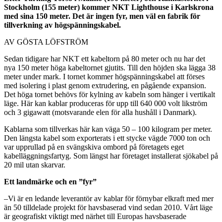
Stockholm (155 meter) kommer NKT Lighthouse i Karlskrona
med sina 150 meter. Det är ingen fyr, men väl en fabrik för
tillverkning av högspänningskabel.
AV GÖSTA LÖFSTRÖM
Sedan tidigare har NKT ett kabeltorn på 80 meter och nu har det
nya 150 meter höga kabeltornet gjutits. Till den höjden ska lägga 38
meter under mark. I tornet kommer högspänningskabel att förses
med isolering i plast genom extrudering, en pågående expansion.
Det höga tornet behövs för kylning av kabeln som hänger i vertikalt
läge. Här kan kablar produceras för upp till 640 000 volt likström
och 3 gigawatt (motsvarande elen för alla hushåll i Danmark).
Kablarna som tillverkas här kan väga 50 – 100 kilogram per meter.
Den längsta kabel som exporterats i ett stycke vägde 7000 ton och
var upprullad på en svängskiva ombord på företagets eget
kabelläggningsfartyg. Som längst har företaget installerat sjökabel på
20 mil utan skarvar.
Ett landmärke och en ”fyr”
–Vi är en ledande leverantör av kablar för förnybar elkraft med mer
än 50 tilldelade projekt för havsbaserad vind sedan 2010. Vårt läge
är geografiskt viktigt med närhet till Europas havsbaserade