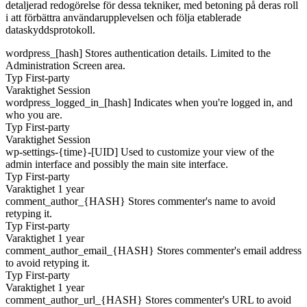
detaljerad redogörelse för dessa tekniker, med betoning på deras roll
i att förbättra användarupplevelsen och följa etablerade
dataskyddsprotokoll.
wordpress_[hash]
Stores authentication details. Limited to the
Administration Screen area.
Typ
First-party
Varaktighet
Session
wordpress_logged_in_[hash]
Indicates when you're logged in, and
who you are.
Typ
First-party
Varaktighet
Session
wp-settings-{time}-[UID]
Used to customize your view of the
admin interface and possibly the main site interface.
Typ
First-party
Varaktighet
1 year
comment_author_{HASH}
Stores commenter's name to avoid
retyping it.
Typ
First-party
Varaktighet
1 year
comment_author_email_{HASH}
Stores commenter's email address
to avoid retyping it.
Typ
First-party
Varaktighet
1 year
comment_author_url_{HASH}
Stores commenter's URL to avoid