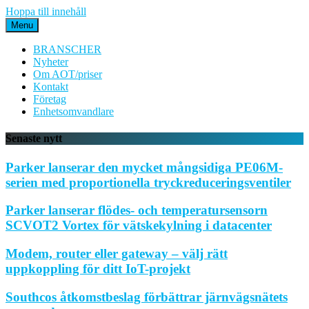
Hoppa till innehåll
Menu
BRANSCHER
Nyheter
Om AOT/priser
Kontakt
Företag
Enhetsomvandlare
Senaste nytt
Parker lanserar den mycket mångsidiga PE06M-
serien med proportionella tryckreduceringsventiler
Parker lanserar flödes- och temperatursensorn
SCVOT2 Vortex för vätskekylning i datacenter
Modem, router eller gateway – välj rätt
uppkoppling för ditt IoT-projekt
Southcos åtkomstbeslag förbättrar järnvägsnätets