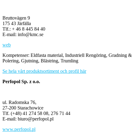
Bruttovägen 9
175 43 Järfälla
Tlf.: + 46 8 445 84 40
E-mail: info@kmc.se
web
Kompetenser: Eldfasta material, Industriell Rengöring, Gradning &
Polering, Gjutning, Blästring, Trumling
Se hela vårt produktsortiment och profil här
Perfopol Sp. z o.o.
ul. Radomska 76,
27-200 Starachowice
Tlf. (+48) 41 274 58 08, 276 71 44
E-mail: biuro@perfopol.pl
www.perfopol.pl