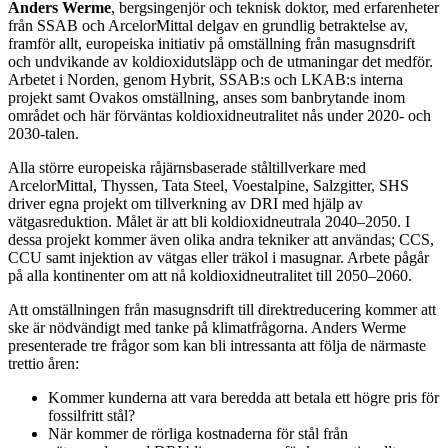
Anders Werme
, bergsingenjör och teknisk doktor, med erfarenheter
från SSAB och ArcelorMittal delgav en grundlig betraktelse av,
framför allt, europeiska initiativ på omställning från masugnsdrift
och undvikande av koldioxidutsläpp och de utmaningar det medför.
Arbetet i Norden, genom Hybrit, SSAB:s och LKAB:s interna
projekt samt Ovakos omställning, anses som banbrytande inom
området och här förväntas koldioxidneutralitet nås under 2020- och
2030-talen.
Alla större europeiska råjärnsbaserade ståltillverkare med
ArcelorMittal, Thyssen, Tata Steel, Voestalpine, Salzgitter, SHS
driver egna projekt om tillverkning av DRI med hjälp av
vätgasreduktion. Målet är att bli koldioxidneutrala 2040–2050. I
dessa projekt kommer även olika andra tekniker att användas; CCS,
CCU samt injektion av vätgas eller träkol i masugnar. Arbete pågår
på alla kontinenter om att nå koldioxidneutralitet till 2050–2060.
Att omställningen från masugnsdrift till direktreducering kommer att
ske är nödvändigt med tanke på klimatfrågorna. Anders Werme
presenterade tre frågor som kan bli intressanta att följa de närmaste
trettio åren:
Kommer kunderna att vara beredda att betala ett högre pris för
fossilfritt stål?
När kommer de rörliga kostnaderna för stål från