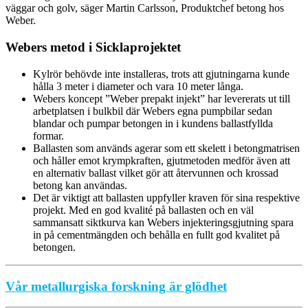
väggar och golv, säger Martin Carlsson, Produktchef betong hos
Weber.
Webers metod i Sicklaprojektet
Kylrör behövde inte installeras, trots att gjutningarna kunde
hålla 3 meter i diameter och vara 10 meter långa.
Webers koncept ”Weber prepakt injekt” har levererats ut till
arbetplatsen i bulkbil där Webers egna pumpbilar sedan
blandar och pumpar betongen in i kundens ballastfyllda
formar.
Ballasten som används agerar som ett skelett i betongmatrisen
och håller emot krympkraften, gjutmetoden medför även att
en alternativ ballast vilket gör att återvunnen och krossad
betong kan användas.
Det är viktigt att ballasten uppfyller kraven för sina respektive
projekt. Med en god kvalité på ballasten och en väl
sammansatt siktkurva kan Webers injekteringsgjutning spara
in på cementmängden och behålla en fullt god kvalitet på
betongen.
Vår metallurgiska forskning är glödhet