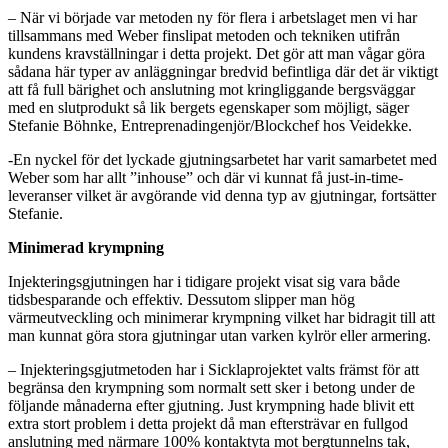
– När vi började var metoden ny för flera i arbetslaget men vi har
tillsammans med Weber finslipat metoden och tekniken utifrån
kundens kravställningar i detta projekt. Det gör att man vågar göra
sådana här typer av anläggningar bredvid befintliga där det är viktigt
att få full bärighet och anslutning mot kringliggande bergsväggar
med en slutprodukt så lik bergets egenskaper som möjligt, säger
Stefanie Böhnke, Entreprenadingenjör/Blockchef hos Veidekke.
-En nyckel för det lyckade gjutningsarbetet har varit samarbetet med
Weber som har allt ”inhouse” och där vi kunnat få just-in-time-
leveranser vilket är avgörande vid denna typ av gjutningar, fortsätter
Stefanie.
Minimerad krympning
Injekteringsgjutningen har i tidigare projekt visat sig vara både
tidsbesparande och effektiv. Dessutom slipper man hög
värmeutveckling och minimerar krympning vilket har bidragit till att
man kunnat göra stora gjutningar utan varken kylrör eller armering.
– Injekteringsgjutmetoden har i Sicklaprojektet valts främst för att
begränsa den krympning som normalt sett sker i betong under de
följande månaderna efter gjutning. Just krympning hade blivit ett
extra stort problem i detta projekt då man eftersträvar en fullgod
anslutning med närmare 100% kontaktyta mot bergtunnelns tak,