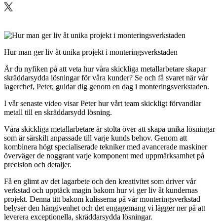
Hur man ger liv åt unika projekt i monteringsverkstaden
Är du nyfiken på att veta hur våra skickliga metallarbetare skapar
skräddarsydda lösningar för våra kunder? Se och få svaret när vår
lagerchef, Peter, guidar dig genom en dag i monteringsverkstaden.
I vår senaste video visar Peter hur vårt team skickligt förvandlar
metall till en skräddarsydd lösning.
Våra skickliga metallarbetare är stolta över att skapa unika lösningar
som är särskilt anpassade till varje kunds behov. Genom att
kombinera högt specialiserade tekniker med avancerade maskiner
överväger de noggrant varje komponent med uppmärksamhet på
precision och detaljer.
Få en glimt av det lagarbete och den kreativitet som driver vår
verkstad och upptäck magin bakom hur vi ger liv åt kundernas
projekt. Denna titt bakom kulisserna på vår monteringsverkstad
belyser den hängivenhet och det engagemang vi lägger ner på att
leverera exceptionella, skräddarsydda lösningar.