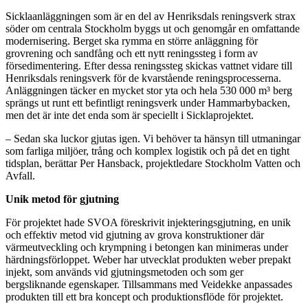
Sicklaanläggningen som är en del av Henriksdals reningsverk strax
söder om centrala Stockholm byggs ut och genomgår en omfattande
modernisering. Berget ska rymma en större anläggning för
grovrening och sandfång och ett nytt reningssteg i form av
försedimentering. Efter dessa reningssteg skickas vattnet vidare till
Henriksdals reningsverk för de kvarstående reningsprocesserna.
Anläggningen täcker en mycket stor yta och hela 530 000 m³ berg
sprängs ut runt ett befintligt reningsverk under Hammarbybacken,
men det är inte det enda som är speciellt i Sicklaprojektet.
– Sedan ska luckor gjutas igen. Vi behöver ta hänsyn till utmaningar
som farliga miljöer, trång och komplex logistik och på det en tight
tidsplan, berättar Per Hansback, projektledare Stockholm Vatten och
Avfall.
Unik metod för gjutning
För projektet hade SVOA föreskrivit injekteringsgjutning, en unik
och effektiv metod vid gjutning av grova konstruktioner där
värmeutveckling och krympning i betongen kan minimeras under
härdningsförloppet. Weber har utvecklat produkten weber prepakt
injekt, som används vid gjutningsmetoden och som ger
bergsliknande egenskaper. Tillsammans med Veidekke anpassades
produkten till ett bra koncept och produktionsflöde för projektet.