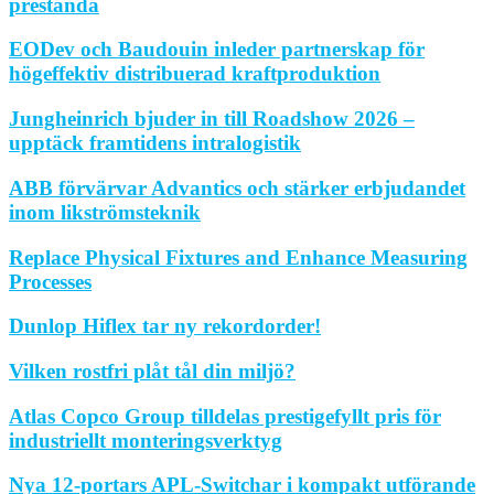
prestanda
EODev och Baudouin inleder partnerskap för
högeffektiv distribuerad kraftproduktion
Jungheinrich bjuder in till Roadshow 2026 –
upptäck framtidens intralogistik
ABB förvärvar Advantics och stärker erbjudandet
inom likströmsteknik
Replace Physical Fixtures and Enhance Measuring
Processes
Dunlop Hiflex tar ny rekordorder!
Vilken rostfri plåt tål din miljö?
Atlas Copco Group tilldelas prestigefyllt pris för
industriellt monteringsverktyg
Nya 12-portars APL-Switchar i kompakt utförande