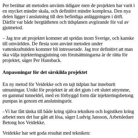
Per berättar att metoden använts tidigare men de projekten har varit i
en mycket mindre skala, och definitivt mindre komplexa. Den nya
delen ligger i anslutning till den befintliga anläggningen i drift.
Därför var både bergtätheten och tidsplanen avgörande för val av
gjutmetod.
– Jag tror att projektet kommer att spridas inom Sverige, och kanske
till omvärlden. De flesta som använt metoden under
vattenkraftstiden kommer bli intresserade. Jag tror definitivt att man
ska välja injekteringsgjutning om förutsättningarna är de rätta för
projektet, säger Per Hansback.
Anpassningar för det särskilda projektet
En ny metod för Veidekke och en tajt tidplan har inneburit
utmaningar. Unikt för projektet är att det gjuts i ett slutet utrymme,
en gammal tunneldel, med en förbyggd form där injekteringsbetong
pumpas in genom ett anslutningsrör.
–Vi har fått tänka till både kring själva tekniken och logistiken kring
arbetet men det har gått att lösa, säger Ludvig Jansson, Arbetsledare
Betong hos Veidekke.
Veidekke har sett goda resultat med tekniken: