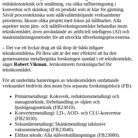
reduktionsteknik och smältning, via olika raffineringssteg i
konvertrar och skänkar, till en produkt som är klar för gjutning.
Såväl processtekniska som stålkvalitetshöjande verksamheter
prioriteras, liksom olika projekt med fokus på hållbarhet. Alla
aspekter inom järn- och ståltillverkningsområdet behandlas inom
teknikområdet, även användande av artificiell intelligens (AI) och
maskininlärningsmetoder för att utveckla tillverkningsprocesserna.
– Det var ett lyckat drag att slå ihop de båda tidigare
teknikområdena. På flera sätt är det mer effektivt att ha den
gemensamma metallurgiska forskningen samlad i
ett
teknikområde,
säger
Robert Vikman
, Jernkontorets forskningschef för
teknikområdet.
För att underlätta hanteringen av teknikområdets omfattande
verksamhet bedrivits den inom fyra separata forskningsblock (FB):
Primärmetallurgi: Koksverk, reduktionsmetallurgi och
masugnsteknik, förbehandling av råjärn och
ljusbågsugnsteknik (FB23010).
Konvertermetallurgi: LD-, AOD- och CLU-konvertrar
(FB23030).
Sekundärmetallurgi: Skänkmetallurgi inklusive
vakuummetallurgi (FB23040).
Eldfast teknik: Alla stålverkstillämpningar (FB23080).