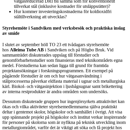
vätgasreducerad DRI bli samma som för konventionellt
tillverkat stål (inklusive kostnader för utsläppsrätter)?
Hur kommer investeringskostnaderna för koldioxidfri
ståltillverkning att utvecklas?
Styrelsemöte i Sandviken med verksbesök och praktiska inslag
av smide
I slutet av september höll TO 23 ett tvådagars styrelsemöte
hos
Alleima Tube AB
i Sandviken och på Högbo Bruk. Vid
sammanträdet diskuterades uppslag till förstudier och
genomförbarhetsstudier som finansieras med teknikområdets egna
medel. Förstudierna kan sedan ligga till grund för framtida
projektansökningar i forskningsprogrammen. Ett exempel på
pågående förstudier är om och hur vätgasanvändning i
stålprocesserna påverkar eldfasta material i ugnar och metallurgiska
kärl. Biokol- och vätgasinjektion i ljusbågsugnar samt brikettering
av interna restprodukter är andra områden som undersöks.
Dessutom diskuterade gruppen hur ingenjörsyrkets attraktivitet kan
ökas och vilka aktiviteter styrelsemedlemmarna själva praktiskt
deltar i gentemot skolor, högskolor och samhället i övrigt. Att visa
upp spännande projekt på högskolor och institut verkar inspirerande
för personer på skolorna som är nyfikna på teknisk utveckling inom
metallurgiområdet, varför det är viktigt att söka och få projekt hos