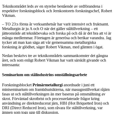
Teknikområdet leds av en styrelse bestående av ordförandena i
respektive forskningsblock och Jernkontorets forskningschef, Robert
Vikman.
– TO 23:s första år verksamhetsår har varit intensivt och fruktsamt.
Metallurgin är ju A och O när det gäller ståltillverkning – ett
jätteområde att teknikbevaka och forska på och då är det bra att vi är
många medlemmar. Företagen är generösa och berikar varandra. Jag
tycker att man kan säga att vår gemensamma metallurgiska
forskning är glödhet, säger Robert Vikman, med glimten i ögat.
Nedan beskrivs tre av teknikområdets sammankomster det gångna
året, och som enligt Robert Vikman har varit särskilt givande och
intressanta:
Seminarium om stålindustrins omställningsarbete
Forskningsblocket
Primärmetallurgi
anordnade i juni ett
miniseminarium om framtidsutsikterna, när masugnstillverkat råjärn
fasas ut och ståltillverkningen än mer baseras på omsmältning av
skrot. Förväntad skrotbrist och processrelaterade frågor kring
användning av direktreducerat järn, HBI (Hot Briquetted Iron) och
DRI (Direct Reduced Iron), som råvara för ståltillverkning, var
ämnen som togs upp till diskussion.