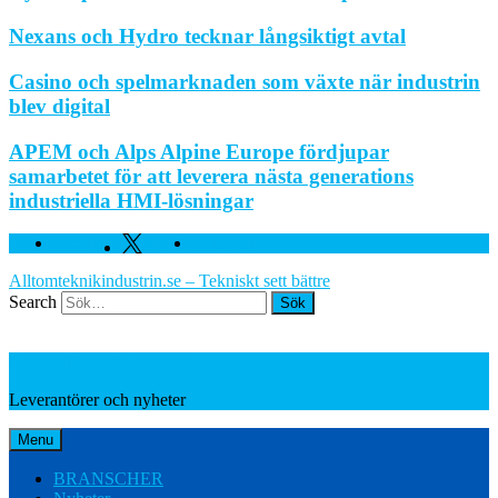
Nexans och Hydro tecknar långsiktigt avtal
Casino och spelmarknaden som växte när industrin
blev digital
APEM och Alps Alpine Europe fördjupar
samarbetet för att leverera nästa generations
industriella HMI-lösningar
Facebook
Twitter
Linkedin
Alltomteknikindustrin.se – Tekniskt sett bättre
Search
Leverantörer och nyheter
Leverantörer och nyheter
Menu
BRANSCHER