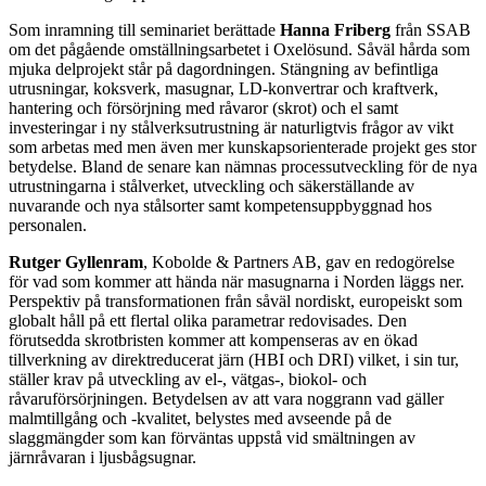
Som inramning till seminariet berättade
Hanna Friberg
från SSAB
om det pågående omställningsarbetet i Oxelösund. Såväl hårda som
mjuka delprojekt står på dagordningen. Stängning av befintliga
utrusningar, koksverk, masugnar, LD-konvertrar och kraftverk,
hantering och försörjning med råvaror (skrot) och el samt
investeringar i ny stålverksutrustning är naturligtvis frågor av vikt
som arbetas med men även mer kunskapsorienterade projekt ges stor
betydelse. Bland de senare kan nämnas processutveckling för de nya
utrustningarna i stålverket, utveckling och säkerställande av
nuvarande och nya stålsorter samt kompetensuppbyggnad hos
personalen.
Rutger Gyllenram
, Kobolde & Partners AB, gav en redogörelse
för vad som kommer att hända när masugnarna i Norden läggs ner.
Perspektiv på transformationen från såväl nordiskt, europeiskt som
globalt håll på ett flertal olika parametrar redovisades. Den
förutsedda skrotbristen kommer att kompenseras av en ökad
tillverkning av direktreducerat järn (HBI och DRI) vilket, i sin tur,
ställer krav på utveckling av el-, vätgas-, biokol- och
råvaruförsörjningen. Betydelsen av att vara noggrann vad gäller
malmtillgång och -kvalitet, belystes med avseende på de
slaggmängder som kan förväntas uppstå vid smältningen av
järnråvaran i ljusbågsugnar.