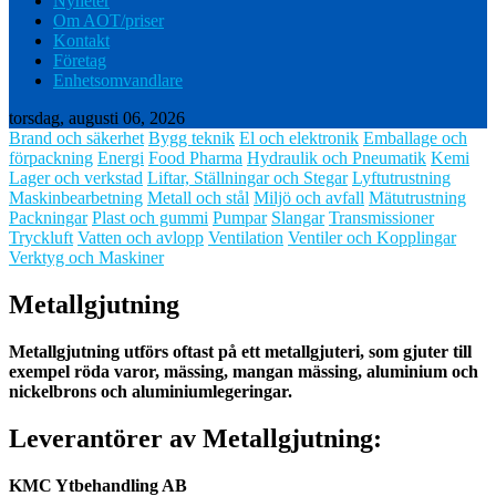
Nyheter
Om AOT/priser
Kontakt
Företag
Enhetsomvandlare
torsdag, augusti 06, 2026
Brand och säkerhet
Bygg teknik
El och elektronik
Emballage och
förpackning
Energi
Food Pharma
Hydraulik och Pneumatik
Kemi
Lager och verkstad
Liftar, Ställningar och Stegar
Lyftutrustning
Maskinbearbetning
Metall och stål
Miljö och avfall
Mätutrustning
Packningar
Plast och gummi
Pumpar
Slangar
Transmissioner
Tryckluft
Vatten och avlopp
Ventilation
Ventiler och Kopplingar
Verktyg och Maskiner
Metallgjutning
Metallgjutning
utförs oftast på ett metallgjuteri, som gjuter till
exempel röda varor, mässing, mangan mässing, aluminium och
nickelbrons och aluminiumlegeringar.
Leverantörer av Metallgjutning:
KMC Ytbehandling AB