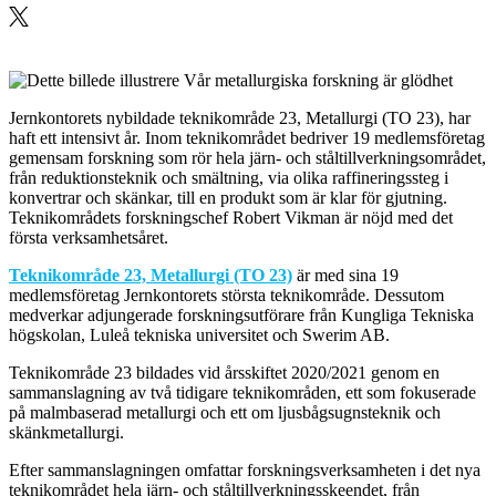
Jernkontorets nybildade teknikområde 23, Metallurgi (TO 23), har
haft ett intensivt år. Inom teknikområdet bedriver 19 medlemsföretag
gemensam forskning som rör hela järn- och ståltillverkningsområdet,
från reduktionsteknik och smältning, via olika raffineringssteg i
konvertrar och skänkar, till en produkt som är klar för gjutning.
Teknikområdets forskningschef Robert Vikman är nöjd med det
första verksamhetsåret.
Teknikområde 23, Metallurgi (TO 23)
är med sina 19
medlemsföretag Jernkontorets största teknikområde. Dessutom
medverkar adjungerade forskningsutförare från Kungliga Tekniska
högskolan, Luleå tekniska universitet och Swerim AB.
Teknikområde 23 bildades vid årsskiftet 2020/2021 genom en
sammanslagning av två tidigare teknikområden, ett som fokuserade
på malmbaserad metallurgi och ett om ljusbågsugnsteknik och
skänkmetallurgi.
Efter sammanslagningen omfattar forskningsverksamheten i det nya
teknikområdet hela järn- och ståltillverkningsskeendet, från