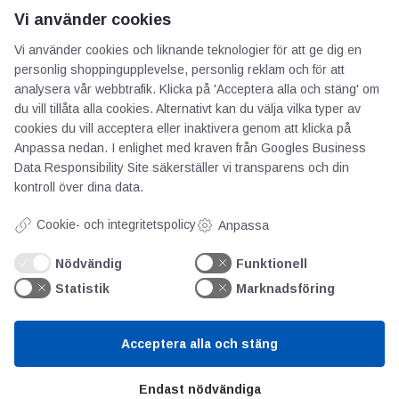
Vi använder cookies
Vi använder cookies och liknande teknologier för att ge dig en
personlig shoppingupplevelse, personlig reklam och för att
AOTI
analysera vår webbtrafik. Klicka på 'Acceptera alla och stäng' om
du vill tillåta alla cookies. Alternativt kan du välja vilka typer av
Om oss
cookies du vill acceptera eller inaktivera genom att klicka på
Anpassa nedan. I enlighet med kraven från
Googles Business
Priser
Data Responsibility Site
säkerställer vi transparens och din
Kontakt
kontroll över dina data.
GDPR
Cookie- och integritetspolicy
Anpassa
Kunskapscentrum
Nödvändig
Funktionell
Statistik
Marknadsföring
SIFU
Chalmers Industriteknik
Acceptera alla och stäng
Värt att besöka
Endast nödvändiga