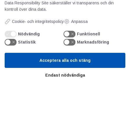
AOTI
Data Responsibility Site
säkerställer vi transparens och din
kontroll över dina data.
Om oss
Cookie- och integritetspolicy
Anpassa
Priser
Kontakt
Nödvändig
Funktionell
GDPR
Statistik
Marknadsföring
Kunskapscentrum
Acceptera alla och stäng
Endast nödvändiga
SIFU
Chalmers Industriteknik
Värt att besöka
Altomteknik
Altombyen