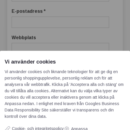
E-postadress
*
Webbplats
Vi använder cookies
Vi använder cookies och liknande teknologier för att ge dig en
Spara mitt namn, min e-postadress och
personlig shoppingupplevelse, personlig reklam och för att
webbplats i denna webbläsare till nästa gång
analysera vår webbtrafik. Klicka på 'Acceptera alla och stäng' om
jag skriver en kommentar.
du vill tillåta alla cookies. Alternativt kan du välja vilka typer av
cookies du vill acceptera eller inaktivera genom att klicka på
Anpassa nedan. I enlighet med kraven från
Googles Business
Data Responsibility Site
säkerställer vi transparens och din
kontroll över dina data.
Cookie- och integritetspolicy
Anpassa