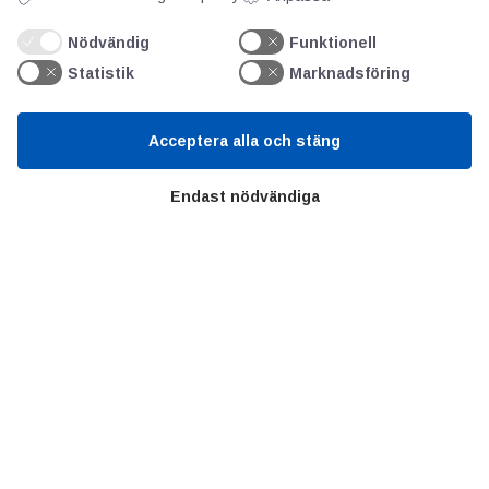
Nödvändig
Funktionell
Statistik
Marknadsföring
AOTI
Acceptera alla och stäng
Om oss
Endast nödvändiga
Priser
Kontakt
GDPR
Kunskapscentrum
SIFU
Chalmers Industriteknik